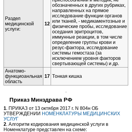
обозначенных в других рубриках,
✚
A12.07 Тип - другие методики исследования. Раздел -
направленных на прямое
Полость рта и зубы
исследование функции органов
Раздел
✚
A12.08 Тип - другие методики исследования. Раздел -
или тканей, - медикаментозные и
медицинской
12
Верхние дыхательные пути
физические пробы, исследование
услуги:
оседания эритроцитов,
✚
A12.09 Тип - другие методики исследования. Раздел -
иммунные реакции, в том числе
Нижние дыхательные пути и легочная ткань
определение группы крови и
✚
A12.10 Тип - другие методики исследования. Раздел -
резус-фактора, исследование
Сердце и перикард
системы гемостаза (за
исключением уровня факторов
✚
A12.12 Тип - другие методики исследования. Раздел -
свертывающей системы) и др.
Крупные кровеносные сосуды
Анатомо-
✚
A12.13 Тип - другие методики исследования. Раздел -
функциоанльная
17
Тонкая кишка
Система микроциркуляции
область
✚
A12.14 Тип - другие методики исследования. Раздел -
Печень и желчевыводящие пути
Приказ Минздрава РФ
✚
A12.15 Тип - другие методики исследования. Раздел -
Поджелудочная железа
1
. ПРИКАЗ от 13 октября 2017 г. N 804н ОБ
УТВЕРЖДЕНИИ
НОМЕНКЛАТУРЫ МЕДИЦИНСКИХ
✚
A12.16 Тип - другие методики исследования. Раздел -
УСЛУГ
Пищевод, желудок, двенадцатиперстная кишка
2
. Алгоритм кодирования медицинской услуги в
✚
A12.19 Тип - другие методики исследования. Раздел -
Номенклатуре представлен на схеме: