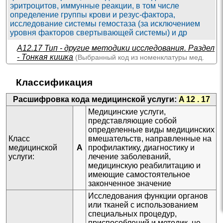
эритроцитов, иммунные реакции, в том числе
определение группы крови и резус-фактора,
исследование системы гемостаза (за исключением
уровня факторов свертывающей системы) и др
A12.17
Тип - другие методики исследования. Раздел
- Тонкая кишка
(Выбранный код из
номенклатуры мед.
услуг
)
Подразделы:
Классификация
A12.17.001 Исследование всасывания
Расшифровка кода медицинской услуги:
A 12 . 17
витамина B12 (проба Шиллинга)
Медицинские услуги,
✚
A12.01 Тип - другие методики исследования. Раздел -
представляющие собой
Кожа, подкожно-жировая клетчатка, придатки кожи
определенные виды медицинских
Класс
вмешательств, направленные на
✚
A12.03 Тип - другие методики исследования. Раздел -
медицинской
A
профилактику, диагностику и
Костная система
услуги:
лечение заболеваний,
✚
A12.04 Тип - другие методики исследования. Раздел -
медицинскую реабилитацию и
Суставы
имеющие самостоятельное
законченное значение
✚
A12.05 Тип - другие методики исследования. Раздел -
Система органов кроветворения и кровь
Исследования функции органов
или тканей с использованием
✚
A12.06 Тип - другие методики исследования. Раздел -
специальных процедур,
Иммунная система
приспособлений и методик, не