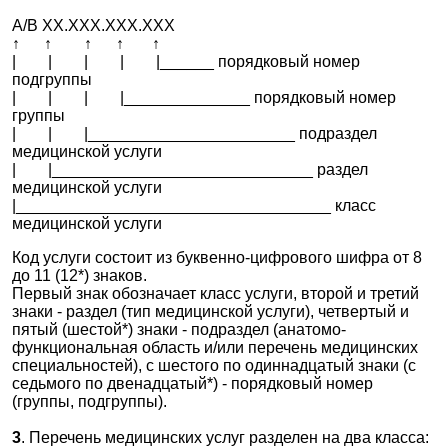
Сигмовидная и прямая кишка
А/B ХХ.ХХХ.ХХХ.XXX
✚
A12.20 Тип - другие методики исследования. Раздел -
↑ ↑ ↑ ↑ ↑
Женские половые органы
| | | | |______ порядковый номер
подгруппы
✚
A12.21 Тип - другие методики исследования. Раздел -
| | | |______________ порядковый номер
Мужские половые органы
группы
✚
A12.22 Тип - другие методики исследования. Раздел -
| | |_______________________ подраздел
Железы внутренней секреции
медицинской услуги
| |_____________________________ раздел
✚
A12.23 Тип - другие методики исследования. Раздел -
медицинской услуги
Центральная нервная система и головной мозг
|___________________________________ класс
✚
A12.25 Тип - другие методики исследования. Раздел -
медицинской услуги
Орган слуха
Код услуги состоит из буквенно-цифрового шифра от 8
✚
A12.26 Тип - другие методики исследования. Раздел -
до 11 (12*) знаков.
Орган зрения
Первый знак обозначает класс услуги, второй и третий
знаки - раздел (тип медицинской услуги), четвертый и
✚
A12.28 Тип - другие методики исследования. Раздел -
пятый (шестой*) знаки - подраздел (анатомо-
Почки и мочевыделительная система
функциональная область и/или перечень медицинских
✚
A12.30 Тип - другие методики исследования. Раздел -
специальностей), с шестого по одиннадцатый знаки (с
Прочие
седьмого по двенадцатый*) - порядковый номер
(группы, подгруппы).
3
. Перечень медицинских услуг разделен на два класса: