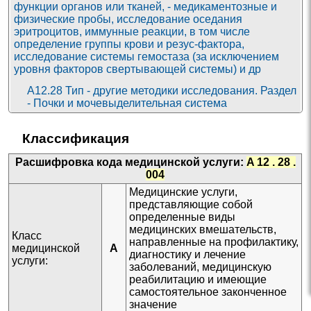
функции органов или тканей, - медикаментозные и
физические пробы, исследование оседания
эритроцитов, иммунные реакции, в том числе
определение группы крови и резус-фактора,
исследование системы гемостаза (за исключением
уровня факторов свертывающей системы) и др
A12.28 Тип - другие методики исследования. Раздел
- Почки и мочевыделительная система
A12.28.004
Хромоцистоскопия
(Выбранный код из
Классификация
номенклатуры мед. услуг
)
A12.28.001 Цистометрография
Расшифровка кода медицинской услуги:
A 12 . 28 .
004
A12.28.002 Исследование функции нефронов по
клиренсу креатинина (проба Реберга)
Медицинские услуги,
представляющие собой
A12.28.003 Тесты тубулярной реабсорбции
определенные виды
A12.28.005 Исследование объема остаточной
медицинских вмешательств,
Класс
мочи
направленные на профилактику,
медицинской
A
диагностику и лечение
A12.28.006 Измерение скорости потока мочи
услуги:
заболеваний, медицинскую
(урофлоуметрия)
реабилитацию и имеющие
A12.28.007 Цистометрия
самостоятельное законченное
значение
A12.28.008 Профилометрия внутриуретрального