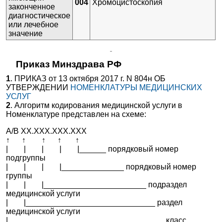
004
Хромоцистоскопия
законченное
диагностическое
или лечебное
значение
Приказ Минздрава РФ
1
. ПРИКАЗ от 13 октября 2017 г. N 804н ОБ
УТВЕРЖДЕНИИ
НОМЕНКЛАТУРЫ МЕДИЦИНСКИХ
УСЛУГ
2
. Алгоритм кодирования медицинской услуги в
Номенклатуре представлен на схеме:
А/B ХХ.ХХХ.ХХХ.XXX
↑ ↑ ↑ ↑ ↑
| | | | |______ порядковый номер
подгруппы
| | | |______________ порядковый номер
группы
| | |_______________________ подраздел
медицинской услуги
| |_____________________________ раздел
медицинской услуги
|___________________________________ класс