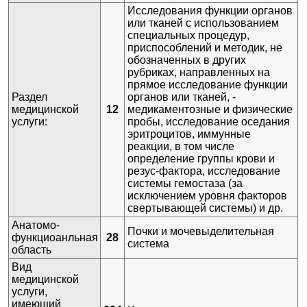
давления
Исследования функции органов
или тканей с использованием
A12.28.009 Определение секреторного
специальных процедур,
иммуноглобулина A в моче
приспособлений и методик, не
обозначенных в других
✚
A12.28.010 Определение уровня
рубриках, направленных на
гликозаминогликанов мочи
прямое исследование функции
A12.28.011 Микроскопическое исследование
Раздел
органов или тканей, -
осадка мочи
медицинской
12
медикаментозные и физические
услуги:
пробы, исследование оседания
A12.28.012 Определение объема мочи
эритроцитов, иммунные
A12.28.013 Определение удельного веса
реакции, в том числе
(относительной плотности) мочи
определение группы крови и
резус-фактора, исследование
A12.28.014 Визуальное исследование мочи
системы гемостаза (за
A12.28.015 Микроскопическое исследование
исключением уровня факторов
отделяемого из уретры
свертывающей системы) и др.
Анатомо-
Почки и мочевыделительная
функциоанльная
28
система
область
Вид
медицинской
услуги,
имеющий