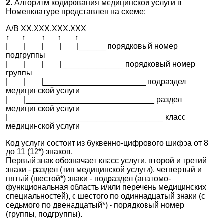
2
. Алгоритм кодирования медицинской услуги в
перитонеального диализа
Номенклатуре представлен на схеме:
✚
A16.30.022 Эвисцерация малого таза
А/B ХХ.ХХХ.ХХХ.XXX
A16.30.023 Перитонэктомия
↑ ↑ ↑ ↑ ↑
A16.30.024 Удаление новообразования
| | | | |______ порядковый номер
забрюшинного пространства
подгруппы
| | | |______________ порядковый номер
✚
A16.30.025 Удаление кист и опухолевидных
группы
образований брюшной полости
| | |_______________________ подраздел
медицинской услуги
A16.30.026 Удаление импланта, трансплантата
| |_____________________________ раздел
A16.30.027 Удаление аномальных разрастаний
медицинской услуги
тканей (нейрофиброматоза)
|___________________________________ класс
медицинской услуги
✚
A16.30.028 Пластика передней брюшной стенки
✚
A16.30.029 Трансплантация кожно-мышечного
Код услуги состоит из буквенно-цифрового шифра от 8
комплекса
до 11 (12*) знаков.
Первый знак обозначает класс услуги, второй и третий
A16.30.030 Аутотрансплантация кожно-мышечно-
знаки - раздел (тип медицинской услуги), четвертый и
костного комплекса
пятый (шестой*) знаки - подраздел (анатомо-
A16.30.031 Удаление новообразования
функциональная область и/или перечень медицинских
крестцово-копчиковой области
специальностей), с шестого по одиннадцатый знаки (с
седьмого по двенадцатый*) - порядковый номер
✚
A16.30.032 Иссечение новообразования мягких
(группы, подгруппы).
тканей