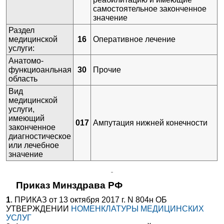
самостоятельное законченное
✚
A16.30.007 Дренаж перитонеальный
значение
A16.30.008 Иссечение кожи и подкожно-жировой
Раздел
клетчатки передней брюшной стенки
медицинской
16
Оперативное лечение
(абдоминопластика)
услуги:
A16.30.009 Иссечение брыжейки
Анатомо-
функциоанльная
30
Прочие
✚
A16.30.010 Иссечение сальника
область
✚
A16.30.011 Разделение брюшинных спаек
Вид
A16.30.012 Исправление смещения сальника
медицинской
услуги,
A16.30.013 Фиксация кишечника
имеющий
017
Ампутация нижней конечности
A16.30.014 Экстирпация срединных кист и свищей
законченное
шеи
диагностическое
или лечебное
A16.30.015 Экстирпация боковых свищей шеи
значение
A16.30.016 Операции при врожденной кривошее
A16.30.018 Экзартикуляция нижней конечности
Приказ Минздрава РФ
✚
A16.30.019 Ампутация верхней конечности
1
. ПРИКАЗ от 13 октября 2017 г. N 804н ОБ
A16.30.020 Экзартикуляция верхней конечности
УТВЕРЖДЕНИИ
НОМЕНКЛАТУРЫ МЕДИЦИНСКИХ
УСЛУГ
A16.30.021 Имплантация катетера для