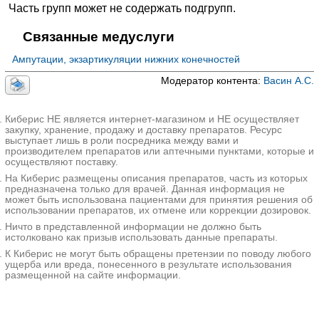
Часть групп может не содержать подгрупп.
✚
A16.30.043 Вскрытие и дренирование
внутрибрюшной флегмоны, абсцесса
Связанные медуслуги
A16.30.044 Некрсеквестрэктомия органов
брюшной полости
Ампутации, экзартикуляции нижних конечностей
A16.30.045 Эндоскопическое бужирование
Модератор контента:
Васин А.С.
стриктур анастомозов
A16.30.046 Эндоскопическая дилятация стриктур
Киберис НЕ является интернет-магазином и НЕ осуществляет
анастомозов
закупку, хранение, продажу и доставку препаратов. Ресурс
выступает лишь в роли посредника между вами и
A16.30.047 Передняя экзентерация таза
производителем препаратов или аптечными пунктами, которые и
✚
A16.30.048 Остеопластика
осуществляют поставку.
На Киберис размещены описания препаратов, часть из которых
✚
A16.30.049 Радиочастотная абляция
предназначена только для врачей. Данная информация не
новообразований костей под контролем
может быть использована пациентами для принятия решения об
ультразвукового исследования
использовании препаратов, их отмене или коррекции дозировок.
A16.30.050 Вертебропластика под лучевым
Ничто в представленной информации не должно быть
истолковано как призыв использовать данные препараты.
контролем
К Киберис не могут быть обращены претензии по поводу любого
✚
A16.30.051 Удаление внеорганной опухоли
ущерба или вреда, понесенного в результате использования
размещенной на сайте информации.
A16.30.052 Отсроченная микрохирургическая
пластика (все виды)
A16.30.053 Интраоперационная внутрибрюшная