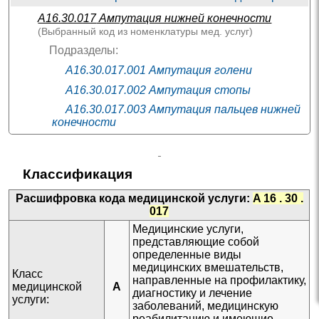
A16.30.017
Ампутация нижней конечности
(Выбранный код из
номенклатуры мед. услуг
)
Подразделы:
A16.30.017.001 Ампутация голени
A16.30.017.002 Ампутация стопы
A16.30.017.003 Ампутация пальцев нижней
конечности
A16.30.017.004 Ампутация бедра
✚
A16.30.001 Оперативное лечение пахово-
Классификация
бедренной грыжи
✚
A16.30.002 Оперативное лечение пупочной грыжи
Расшифровка кода медицинской услуги:
A 16 . 30 .
017
A16.30.003 Оперативное лечение околопупочной
грыжи
Медицинские услуги,
представляющие собой
✚
A16.30.004 Оперативное лечение грыжи передней
определенные виды
брюшной стенки
медицинских вмешательств,
Класс
направленные на профилактику,
✚
A16.30.005 Оперативное лечение
медицинской
A
диагностику и лечение
диафрагмальной грыжи
услуги:
заболеваний, медицинскую
✚
A16.30.006 Лапаротомия
реабилитацию и имеющие