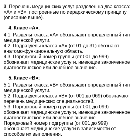
3
. Перечень медицинских услуг разделен на два класса:
✚
A16.30.033 Удаление новообразования мягких
«А» и «В», построенные по иерархическому принципу
тканей
(описание выше).
A16.30.034 Лапаростомия
4. Класс «А»:
A16.30.035 Ревизия кишечного анастомоза
4.1. Разделы класса «А» обозначают определенный тип
✚
A16.30.036 Иссечение очагов эндометриоза
медицинской услуги.
4.2. Подразделы класса «А» (от 01 до 31) обознают
A16.30.037 Эндоскопическое стентирование при
анатомо-функциональную область.
опухолевом стенозе
4.3. Порядковый номер группы (от 001 до 999)
A16.30.038 Удаление новообразования
обозначает медицинские услуги, имеющие законченное
забрюшинного пространства с реконструктивно-
диагностическое или лечебное значение.
пластическим компонентом
5. Класс «B»:
A16.30.039 Удаление новообразования
забрюшинного пространства с использованием
5.1. Разделы класса «В» обозначают определенный тип
видеоэндоскопических технологий
медицинской услуги.
5.2. Подразделы класса «В» (от 001 до 069) обозначают
A16.30.040 Удаление новообразования
перечень медицинских специальностей.
забрюшинного пространства комбинированное
5.3. Порядковый номер группы (от 001 до 099)
обозначает медицинские услуги, имеющие законченное
A16.30.041 Операция при грыже поясничной,
диагностическое или лечебное значение.
промежностной, седалищной области
Порядковый номер подгруппы (от 001 до 999)
✚
A16.30.042 Остановка внутрибрюшного
обозначает медицинские услуги в зависимости от
кровотечения
способов их выполнения.