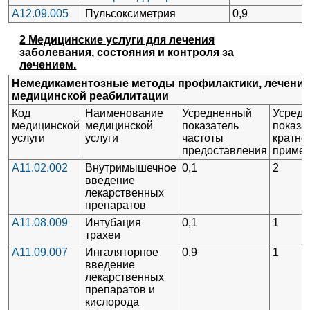
A12.09.005
Пульсоксиметрия
0,9
2 Медицинские услуги для лечения
заболевания, состояния и контроля за
лечением.
Немедикаментозные методы профилактики, лечения
медицинской реабилитации
Код
Наименование
Усредненный
Усред
медицинской
медицинской
показатель
показа
услуги
услуги
частоты
кратно
предоставления
приме
A11.02.002
Внутримышечное
0,1
2
введение
лекарственных
препаратов
A11.08.009
Интубация
0,1
1
трахеи
A11.09.007
Ингаляторное
0,9
1
введение
лекарственных
препаратов и
кислорода