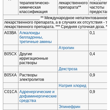
терапевтическо-
лекарственного
показатель
химическая
препарата**
частоты
классификация
предостав
________________ ** Международное непатентованное 
лекарственного препарата, а в случаях их отсутствия - 
лекарственного препарата. *** Средняя суточная доза. **
А03ВА
Алкалоиды
0,1
белладонны,
третичные амины
Атропин
В05СХ
Другие
0,4
ирригационные
растворы
Декстроза
В05ХА
Растворы
0,9
электролитов
Натрия хлорид
С01СА
Адренергические и
0,9
дофаминергические
средства
Эпинефрин