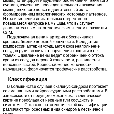
мышц потенцирует нарушения биомеханики плечевого
сустава, изменения последовательности включения
мышц плечевого пояса в двигательный акт с
формированием патологических моторных паттернов.
Из-за изменения двигательных стереотипов
повышается нагрузка на мышцы, что выступает
дополнительным патогенетическим звеном в развитии
СЛМ.
Подключичная вена и артерия обеспечивают
кровоснабжение верхней конечности. Вследствие
компрессии артерии ухудшается кровенаполнение
сосудов руки, возникают нарушения трофики в ее
тканях. Сдавление вены ведёт к ограничению оттока
крови из сосудов верхней конечности, развивается
венозный застой. Кровоснабжение конечности
нарушается, формируются трофические расстройства.
Классификация
В большинстве случаев скаленус-синдром протекает
со смешанными нейрососудистыми расстройствами. В
зависимости от ведущего механизма в клинической
картине преобладают нервные или сосудистые
симптомы. Согласно патогенетической классификации
различают три основных вида синдрома лестничной
мышцы: