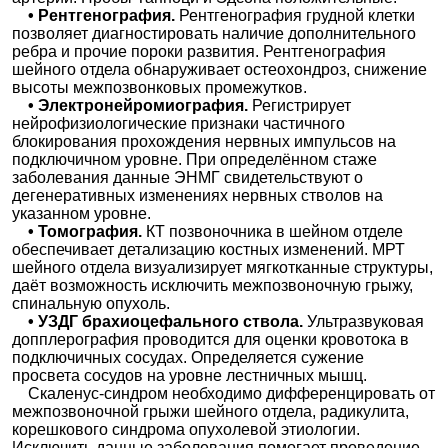
• Рентгенография.
Рентгенография грудной клетки
позволяет диагностировать наличие дополнительного
ребра и прочие пороки развития. Рентгенография
шейного отдела обнаруживает остеохондроз, снижение
высоты межпозвонковых промежутков.
• Электронейромиография.
Регистрирует
нейрофизиологические признаки частичного
блокирования прохождения нервных импульсов на
подключичном уровне. При определённом стаже
заболевания данные ЭНМГ свидетельствуют о
дегенеративных изменениях нервных стволов на
указанном уровне.
• Томография.
КТ позвоночника в шейном отделе
обеспечивает детализацию костных изменений. МРТ
шейного отдела визуализирует мягкотканные структуры,
даёт возможность исключить межпозвоночную грыжу,
спинальную опухоль.
• УЗДГ брахиоцефального ствола.
Ультразвуковая
допплерография проводится для оценки кровотока в
подключичных сосудах. Определяется сужение
просвета сосудов на уровне лестничных мышц.
Скаленус-синдром необходимо дифференцировать от
межпозвоночной грыжи шейного отдела, радикулита,
корешкового синдрома опухолевой этиологии.
Исключить данные заболевания помогает проведение