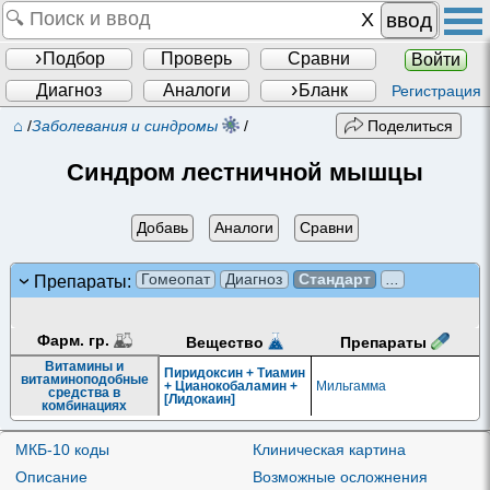
ввод
Подбор
Проверь
Сравни
Войти
Диагноз
Аналоги
Бланк
Регистрация
⌂
/
Заболевания и синдромы
/
Поделиться
Синдром лестничной мышцы
Добавь
Аналоги
Сравни
Гомеопат
Диагноз
Стандарт
...
Препараты:
Фарм. гр.
Препараты
Вещество
Витамины и
Пиридоксин + Тиамин
витаминоподобные
+ Цианокобаламин +
Мильгамма
средства в
[Лидокаин]
комбинациях
МКБ-10 коды
Клиническая картина
Описание
Возможные осложнения