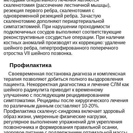
скаленотомия (рассечение лестничной мышцы),
резекция первого ребра, скаленотомия с
одновременной резекцией ребра. Зачастую
скаленотомию дополняют периартериальной
симпатэктомией. При нарушении проходимости
подключичных сосудов выполняют соответствующие
реконструктивные сосудистые операции. При наличии
костных аномалий производят их коррекцию: удаление
шейного ребра, гипертрофированного поперечного
отростка VII шейного позвонка.
Профилактика
Своевременная постановка диагноза и комплексная
терапия позволяют добиться полного выздоровления
пациента. Некорректная диагностика и лечение СЛМ как
шейного радикулита приводит к временному
улучшению с последующим рецидивированием
симптоматики. Рецидивы после хирургического лечения
по различным данным составляют 10-20%.
Профилактика скаленус-синдрома включает здоровый
образ жизни, умеренные физические нагрузки,
регулярное выполнение упражнений для укрепления
позвоночника и формирования правильной осанки,
здоровое питание с поддержанием оптимальной массы