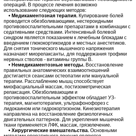
операций. В процессе лечения возможно
использование следующих методов:
• Медикаментозная терапия.
Купирование болей
проводится обезболивающими, нестероидными
противовоспалительными препаратами в комбинации с
седативными средствами. Интенсивный болевой
синдром является показанием к лечебным блокадам с
введением глюкокортикоидов и местных анестетиков.
Для снятия тонического мышечного напряжения
назначают миорелаксанты, для поддержания трофики
нервных стволов - витамины группы В.
• Немедикаментозные методы.
Восстановление
правильных анатомических взаимоотношений
достигается сеансами остеопатии или мануальной
терапии. Расслаблению мышц способствует
миофасциальный массаж, постизометрическая
релаксация. Обезболивающим и
противовоспалительным эффектом обладает УЗ-
терапия, магнитотерапия, ультрафонофорез с
лидокаином или гидрокортизоном. Кинезиотерапия
направлена на восстановление физиологичных
двигательных паттернов. Для укрепления мышечной
ткани применяется ЛФК, массаж, грязелечение.
• Хирургические вмешательства.
Основными
методами оперативного лечения являются