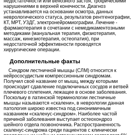
недостаточности или венозного застоя, трофическими
нарушениями в верхней конечности. Диагноз
устанавливается на основании осмотра, данных
неврологического статуса, результатов рентгенографии,
КТ, МРТ, УЗДГ, электронейромиографии. Лечение -
фармакотерапия в сочетании с немедикаментозными
методиками (мануальная терапия, физиотерапия,
массаж, кинезиотерапия, остеопатия), при
недостаточной эффективности проводятся
хирургические операции.
Дополнительные факты
Синдром лестничной мышцы (СЛМ) относится к
нейрососудистым компрессионным синдромам.
Получил своё название от мышц, между которыми
происходит сдавление подключичных сосудов и ветвей
плечевого сплетения, лежащее в основе заболевания.
Поскольку в латинской терминологии лестничные
мышцы называются «скалени», в неврологии данная
патология широко известна под синонимичным
названием «скаленус-синдром». Наиболее частой
причиной заболевания выступает остеохондроз
шейного отдела позвоночника. Распространенность
скаленус-синдрома среди пациентов с клинически