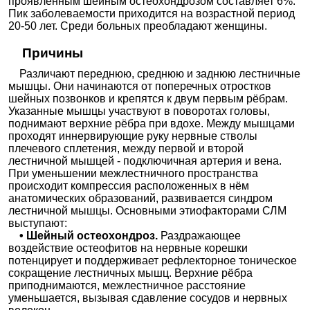
проявленным шейным остеохондрозом составляет 6%.
Пик заболеваемости приходится на возрастной период
20-50 лет. Среди больных преобладают женщины.
Причины
Различают переднюю, среднюю и заднюю лестничные
мышцы. Они начинаются от поперечных отростков
шейных позвонков и крепятся к двум первым рёбрам.
Указанные мышцы участвуют в поворотах головы,
поднимают верхние рёбра при вдохе. Между мышцами
проходят иннервирующие руку нервные стволы
плечевого сплетения, между первой и второй
лестничной мышцей - подключичная артерия и вена.
При уменьшении межлестничного пространства
происходит компрессия расположенных в нём
анатомических образований, развивается синдром
лестничной мышцы. Основными этиофакторами СЛМ
выступают:
• Шейный остеохондроз.
Раздражающее
воздействие остеофитов на нервные корешки
потенцирует и поддерживает рефлекторное тоническое
сокращение лестничных мышц. Верхние рёбра
приподнимаются, межлестничное расстояние
уменьшается, вызывая сдавление сосудов и нервных