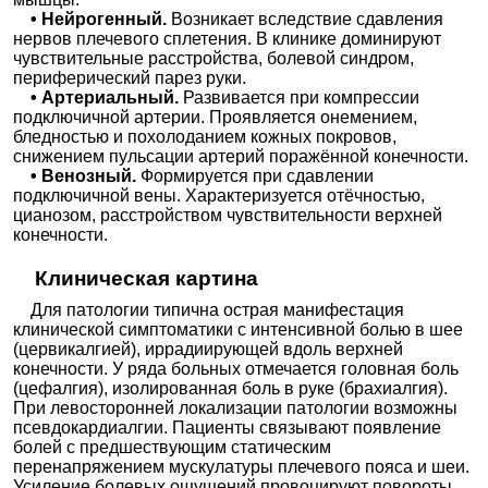
• Нейрогенный.
Возникает вследствие сдавления
нервов плечевого сплетения. В клинике доминируют
чувствительные расстройства, болевой синдром,
периферический парез руки.
• Артериальный.
Развивается при компрессии
подключичной артерии. Проявляется онемением,
бледностью и похолоданием кожных покровов,
снижением пульсации артерий поражённой конечности.
• Венозный.
Формируется при сдавлении
подключичной вены. Характеризуется отёчностью,
цианозом, расстройством чувствительности верхней
конечности.
Клиническая картина
Для патологии типична острая манифестация
клинической симптоматики с интенсивной болью в шее
(цервикалгией), иррадиирующей вдоль верхней
конечности. У ряда больных отмечается головная боль
(цефалгия), изолированная боль в руке (брахиалгия).
При левосторонней локализации патологии возможны
псевдокардиалгии. Пациенты связывают появление
болей с предшествующим статическим
перенапряжением мускулатуры плечевого пояса и шеи.
Усиление болевых ощущений провоцируют повороты