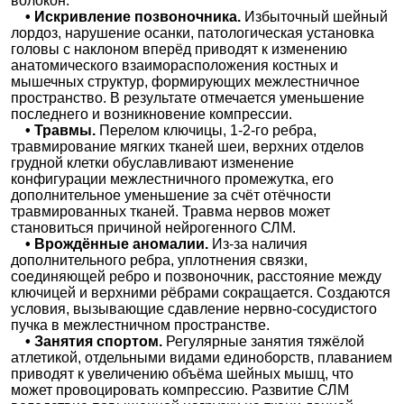
волокон.
• Искривление позвоночника.
Избыточный шейный
лордоз, нарушение осанки, патологическая установка
головы с наклоном вперёд приводят к изменению
анатомического взаиморасположения костных и
мышечных структур, формирующих межлестничное
пространство. В результате отмечается уменьшение
последнего и возникновение компрессии.
• Травмы.
Перелом ключицы, 1-2-го ребра,
травмирование мягких тканей шеи, верхних отделов
грудной клетки обуславливают изменение
конфигурации межлестничного промежутка, его
дополнительное уменьшение за счёт отёчности
травмированных тканей. Травма нервов может
становиться причиной нейрогенного СЛМ.
• Врождённые аномалии.
Из-за наличия
дополнительного ребра, уплотнения связки,
соединяющей ребро и позвоночник, расстояние между
ключицей и верхними рёбрами сокращается. Создаются
условия, вызывающие сдавление нервно-сосудистого
пучка в межлестничном пространстве.
• Занятия спортом.
Регулярные занятия тяжёлой
атлетикой, отдельными видами единоборств, плаванием
приводят к увеличению объёма шейных мышц, что
может провоцировать компрессию. Развитие СЛМ