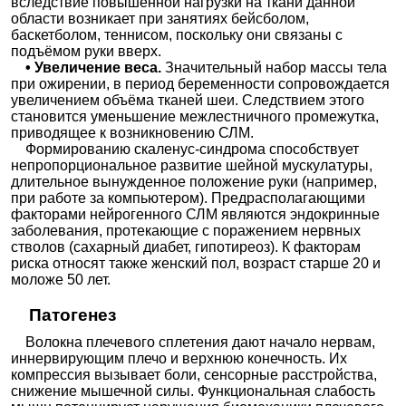
вследствие повышенной нагрузки на ткани данной
области возникает при занятиях бейсболом,
баскетболом, теннисом, поскольку они связаны с
подъёмом руки вверх.
• Увеличение веса.
Значительный набор массы тела
при ожирении, в период беременности сопровождается
увеличением объёма тканей шеи. Следствием этого
становится уменьшение межлестничного промежутка,
приводящее к возникновению СЛМ.
Формированию скаленус-синдрома способствует
непропорциональное развитие шейной мускулатуры,
длительное вынужденное положение руки (например,
при работе за компьютером). Предрасполагающими
факторами нейрогенного СЛМ являются эндокринные
заболевания, протекающие с поражением нервных
стволов (сахарный диабет, гипотиреоз). К факторам
риска относят также женский пол, возраст старше 20 и
моложе 50 лет.
Патогенез
Волокна плечевого сплетения дают начало нервам,
иннервирующим плечо и верхнюю конечность. Их
компрессия вызывает боли, сенсорные расстройства,
снижение мышечной силы. Функциональная слабость