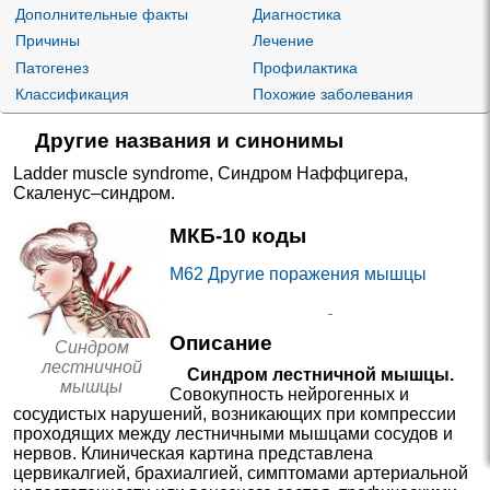
Дополнительные факты
Диагностика
Причины
Лечение
Патогенез
Профилактика
Классификация
Похожие заболевания
Другие названия и синонимы
Ladder muscle syndrome
,
Синдром Наффцигера
,
Скаленус–синдром
.
МКБ-10 коды
M62
Другие поражения мышцы
Описание
Синдром
лестничной
Синдром лестничной мышцы.
мышцы
Совокупность нейрогенных и
сосудистых нарушений, возникающих при компрессии
проходящих между лестничными мышцами сосудов и
нервов. Клиническая картина представлена
цервикалгией, брахиалгией, симптомами артериальной