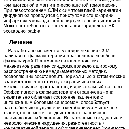
компьютерной и магнитно-резонансной томографии.
При левостороннем СЛМ с симптоматикой кардиалгии
дифдиагноз проводится с приступами стенокардии,
инфарктом миокарда, нейроциркуляторной дистонией.
Может потребоваться консультация кардиолога, ЭКГ,
эхокардиография.
Лечение
Разработано множество методов лечения СЛМ,
начиная от фармакотерапии и заканчивая лечебной
физкультурой. Понимание патогенетических
механизмов развития синдрома привело к широкому
распространению немедикаментозных методик,
позволяющих восстановить нормальные анатомические
взаимоотношения структур, ограничивающих
межлестничное пространство, и двигательный паттерн.
Эффективность фармакотерапии ограничена - она
значительно облегчает состояние пациентов с
интенсивным болевым синдромом, способствует
расслаблению и улучшению метаболизма мышечных
тканей, но не может воздействовать на причины,
вызывающие заболевание. Выраженные сосудистые и
неврологические нарушения, резистентность к
консервативной терапии обуславливают необходимость