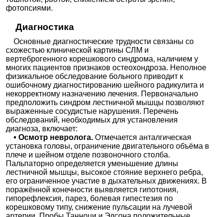
фотопсиями.
Диагностика
Основные диагностические трудности связаны со
схожестью клинической картины СЛМ и
вертеброгенного корешкового синдрома, наличием у
многих пациентов признаков остеохондроза. Неполное
физикальное обследование больного приводит к
ошибочному диагностированию шейного радикулита и
некорректному назначению лечения. Первоначально
предположить синдром лестничной мышцы позволяют
выраженные сосудистые нарушения. Перечень
обследований, необходимых для установления
диагноза, включает:
• Осмотр невролога.
Отмечается анталгическая
установка головы, ограничение двигательного объёма в
плече и шейном отделе позвоночного столба.
Пальпаторно определяется уменьшение длины
лестничной мышцы, высокое стояние верхнего ребра,
его ограниченное участие в дыхательных движениях. В
поражённой конечности выявляется гипотония,
гипорефлексия, парез, болевая гипестезия по
корешковому типу, снижение пульсации на лучевой
артерии. Пробы Танноци и Эдсона положительные.