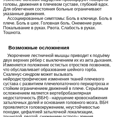
головы, движения в плечевом суставе, глубокий вдох.
Для облегчения состояния больные ограничивают
указанные движения.
Ассоциированные симптомы: Боль в ключице. Боль в
плече. Боль в шее. Головная боль. Онемение руки.
Покалывание в руках. Рвота. Слабость в руках.
Тошнота.
Возможные осложнения
Укорочение лестничной мышцы приводит к подъёму
двух верхних рёбер с выключением их из акта дыхания.
Изменяется положение остистых отростков позвонков,
что обуславливает образование шейного горба.
Скаленус-синдром может вызывать
нейродистрофические изменения тканей плечевого
сустава с развитием плечелопаточного периартроза и
стойким ограничением движений в плече. Серьёзным
осложнением является вертебробазилярная
недостаточность (ВБН) - нарушение кровоснабжения
затылочных долей и основания головного мозга. ВБН
проявляется головокружением, неустойчивостью
походки, цефалгией затылочной локализации,
тошнотой, рвотой, снижением остроты зрения,