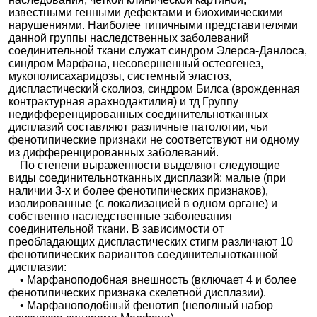
известными генными дефектами и биохимическими
нарушениями. Наиболее типичными представителями
данной группы наследственных заболеваний
соединительной ткани служат синдром Элерса-Данлоса,
синдром Марфана, несовершенный остеогенез,
мукополисахаридозы, системный эластоз,
диспластический сколиоз, синдром Билса (врожденная
контрактурная арахнодактилия) и тд Группу
недифференцированных соединительнотканных
дисплазий составляют различные патологии, чьи
фенотипические признаки не соответствуют ни одному
из дифференцированных заболеваний.
По степени выраженности выделяют следующие
виды соединительнотканных дисплазий: малые (при
наличии 3-х и более фенотипических признаков),
изолированные (с локализацией в одном органе) и
собственно наследственные заболевания
соединительной ткани. В зависимости от
преобладающих диспластических стигм различают 10
фенотипических вариантов соединительнотканной
дисплазии:
• Марфаноподо6ная внешность (включает 4 и более
фенотипических признака скелетной дисплазии).
• Марфаноподо6ный фенотип (неполный набор