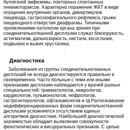
буллезной эмфиземы, повторных спонтанных
пневмотораксов. Характерно поражение ЖКТ в виде
опущения внутренних органов, дивертикулов
пищевода, гастроэзофагеального рефлюкса, грыжи
пищеводного отверстия диафрагмы. Типичными
проявлениями патологии органа зрения при
соединительнотканной дисплазии служат близорукость,
астигматизм, дальнозоркость, нистагм, косоглазие,
подвывих и вывих хрусталика.
Диагностика
Заболевания из группы соединительнотканных
дисплазий не всегда диагностируются правильно и
своевременно. Часто больные с теми или иными
признаками дисплазии наблюдаются у врачей разных
специальностей: травматологов, неврологов,
кардиологов, пульмонологов, нефрологов,
гастроэнтерологов, офтальмологов и тд Распознавание
недифференцированных форм соединительнотканной
дисплазии усложняется отсутствием единых
алгоритмов диагностики. Наибольшей диагностической
значимостью обладает выявление совокупности
фенотипических и висцеральных признаков. С целью