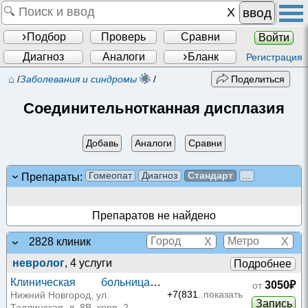
ввод
Подбор
Проверь
Сравни
Войти
Диагноз
Аналоги
Бланк
Регистрация
⌂
/
Заболевания и синдромы
/
Поделиться
Соединительнотканная дисплазия
Добавь
Аналоги
Сравни
Гомеопат
Диагноз
Стандарт
...
Препараты:
Препаратов не найдено
X
X
2828 клиник
невролог
, 4 услуги
Подробнее
Клиническая больница
3050₽
от
РЖД-Медицина на
+7(831
..показать
Нижний Новгород, ул.
Запись
Таллинская, д. 8В, корп. 2