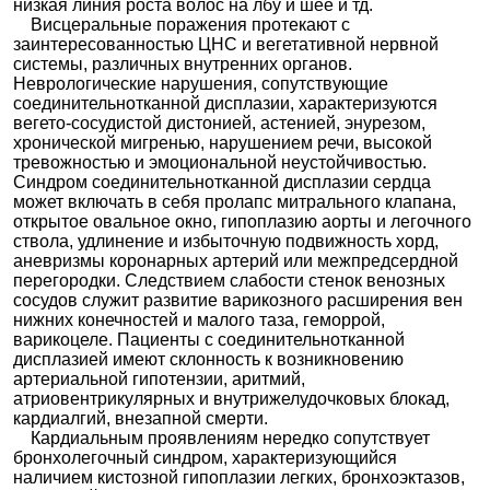
низкая линия роста волос на лбу и шее и тд.
Висцеральные поражения протекают с
заинтересованностью ЦНС и вегетативной нервной
системы, различных внутренних органов.
Неврологические нарушения, сопутствующие
соединительнотканной дисплазии, характеризуются
вегето-сосудистой дистонией, астенией, энурезом,
хронической мигренью, нарушением речи, высокой
тревожностью и эмоциональной неустойчивостью.
Синдром соединительнотканной дисплазии сердца
может включать в себя пролапс митрального клапана,
открытое овальное окно, гипоплазию аорты и легочного
ствола, удлинение и избыточную подвижность хорд,
аневризмы коронарных артерий или межпредсердной
перегородки. Следствием слабости стенок венозных
сосудов служит развитие варикозного расширения вен
нижних конечностей и малого таза, геморрой,
варикоцеле. Пациенты с соединительнотканной
дисплазией имеют склонность к возникновению
артериальной гипотензии, аритмий,
атриовентрикулярных и внутрижелудочковых блокад,
кардиалгий, внезапной смерти.
Кардиальным проявлениям нередко сопутствует
бронхолегочный синдром, характеризующийся
наличием кистозной гипоплазии легких, бронхоэктазов,