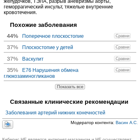
желудочков, ТЭЛА, разрыв аневризмы аорты,
геморрагический инсульт, тяжелые внутренние
кровотечения.
Похожие заболевания
44%
Поперечное плоскостопие
Сравни
37%
Плоскостопие у детей
Сравни
37%
Васкулит
Сравни
35%
E76 Нарушения обмена
Сравни
глюкозаминогликанов
Показать все
Связанные клинические рекомендации
Заболевания артерий нижних конечностей
Модератор контента:
Васин А.С.
Киберис НЕ является интернет-магазином и НЕ осуществляет