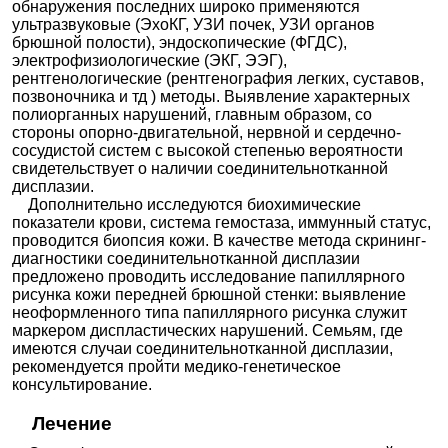
обнаружения последних широко применяются
ультразвуковые (ЭхоКГ, УЗИ почек, УЗИ органов
брюшной полости), эндоскопические (ФГДС),
электрофизиологические (ЭКГ, ЭЭГ),
рентгенологические (рентгенография легких, суставов,
позвоночника и тд ) методы. Выявление характерных
полиорганных нарушений, главным образом, со
стороны опорно-двигательной, нервной и сердечно-
сосудистой систем с высокой степенью вероятности
свидетельствует о наличии соединительнотканной
дисплазии.
Дополнительно исследуются биохимические
показатели крови, система гемостаза, иммунный статус,
проводится биопсия кожи. В качестве метода скрининг-
диагностики соединительнотканной дисплазии
предложено проводить исследование папиллярного
рисунка кожи передней брюшной стенки: выявление
неоформленного типа папиллярного рисунка служит
маркером диспластических нарушений. Семьям, где
имеются случаи соединительнотканной дисплазии,
рекомендуется пройти медико-генетическое
консультирование.
Лечение