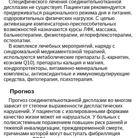
Специфического лечения соединительнотканной
дисплазии не существует. Пациентам рекомендуется
придерживаться рационального режима дня и питания,
оздоровительных физических нагрузок. С целью
активизации компенсаторно-приспособительных
возможностей назначаются курсы ЛФК, массажа,
бальнеотерапии, физиотерапии, иглорефлексотерапии,
остеопатии.
В комплексе лечебных мероприятий, наряду с
синдромальной медикаментозной терапией,
используются метаболические препараты (L-карнитин,
коэнзим Q10), препараты кальция и магния,
хондропротекторы, витаминно-минеральные
комплексы, антиоксидантные и иммуномодулирующие
средства, фитотерапия, психотерапия.
Прогноз
Прогноз соединительнотканной дисплазии во многом
зависит от степени выраженности диспластических
нарушений. У пациентов с изолированными формами
качество жизни может не нарушаться. У больных с
полисистемным поражением повышен риск ранней и
тяжелой инвалидизации, преждевременной смерти,
причинами которой могут выступать фибрилляция