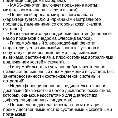
признаков синдрома Марфана).
• МАSS-фенотип (включает поражение аорты,
митрального клапана, скелета и кожи).
• Первичный пролапс митрального клапана
(характеризуется ЭхоКГ-признаками митрального
пролапса, изменениями со стороны кожи, скелета,
суставов).
• Классический элерсоподобный фенотип (неполный
набор признаков синдрома Элерса-Данлоса).
• Гипермобильный элерсоподобный фенотип
(характеризуется гипермобильностью суставов и
сопутствующими осложнениями - подвывихами,
вывихами, растяжениями, плоскостопием; артралгиями,
вовлечением костей и скелета).
• Гипермобильность суставов доброкачественная
(включает повышенный объем движений в суставах без
заинтересованности костно-скелетной системы и
артралгий).
• Недифференцированная соединительнотканная
дисплазия (включает 6 и более диспластических стигм,
которых, однако, недостаточно для диагностики
дифференцированных синдромов).
• Повышенная диспластическая стигматизация с
преимущественными костно-суставными и скелетными
признаками.