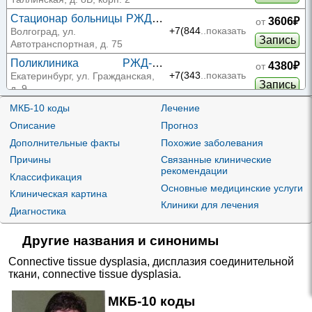
Таллинской
Стационар больницы РЖД
3606₽
от
на Автотранспортной
+7(844
..показать
Волгоград, ул.
Запись
Автотранспортная, д. 75
Поликлиника РЖД-
4380₽
от
Медицина на Гражданской
+7(343
..показать
Екатеринбург, ул. Гражданская,
Запись
д. 9
Поликлиника РЖД-
МКБ-10 коды
Лечение
4380₽
от
Медицина на
+7(343
..показать
Екатеринбург, ул. Надеждинская,
Описание
Прогноз
Запись
Надеждинской
д. 9А
Дополнительные факты
Похожие заболевания
5500₽
от
Евромед на Калинина 201
Причины
Связанные клинические
+7(861
..показать
рекомендации
Краснодар, ул. Калинина, д. 201
Запись
Классификация
Основные медицинские услуги
Клиническая картина
Медис на Пролетарской
5850₽
от
Клиники для лечения
+7(831
..показать
Нижний Новгород, ул.
Диагностика
Запись
Пролетарская, д. 3
Другие названия и синонимы
6000₽
от
МедСемья на
+7(495
..показать
Солнцевском проспекте
Москва, Солнцевский пр-т, д. 19
Connective tissue dysplasia
,
дисплазия соединительной
Запись
ткани
,
connective tissue dysplasia
.
МедСемья на Маршала
6000₽
от
Захарова
+7(495
..показать
Москва, ул. Маршала Захарова,
МКБ-10 коды
Запись
д. 10, корп. 1