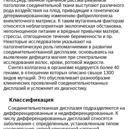
Непосредственной причиной рассматриваемой
патологии соединительной ткани выступают различного
рода воздействия на плод, приводящие к генетически
детерминированному изменению фибриллогенеза
внеклеточного матрикса. К таким мутагенным факторам
относятся неблагоприятная экологическая обстановка,
неполноценное питание и вредные привычки матери,
стрессы, отягощенное течение беременности и пр.
Некоторые исследователи указывают на
патогенетическую роль гипомагниемии в развитии
соединительнотканной дисплазии, основываясь на
выявлении дефицита магния при спектральном
исследовании волос, крови, ротовой жидкости.
Синтез коллагена в организме кодируется более 40
генами, в отношении которых описано свыше 1300
видов мутаций. Это обусловливает разнообразие
клинических проявлений соединительнотканных
дисплазий и усложняет их диагностику.
Классификация
Соединительнотканная дисплазия подразделяются на
дифференцированные и недифференцированные. К
числу дифференцированных дисплазий относятся
заболевания с определенным, установленным типом
наследования, четкой клинической картиной,