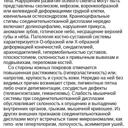
тела. Нарушения развития осевого скелета могут быть
представлены сколиозом, кифозом, воронкообразной
или килевидной деформациями грудной клетки,
ювенильным остеохондрозом. Краниоцефальные
стигмы соединительнотканной дисплазии нередко
включают долихоцефалию, нарушения прикуса,
аномалии зубов, готическое небо, несращение верхней
губы и нёба. Патология костно-суставной системы
характеризуется О-образной или Х-образной
деформацией конечностей, синдактилией,
арахнодактилией, гипермобильностью суставов,
плоскостопием, склонностью к привычным вывихам и
подвывихам, переломам костей.
Со стороны кожных покровов отмечается
повышенная растяжимость (гиперэластичность) или,
напротив, хрупкость и сухость кожи. Нередко на ней без
видимых причин возникают стрии, пигментные пятна
либо очаги депигментации, сосудистые дефекты
(телеангиэктазии, гемангиомы). Слабость мышечной
системы при соединительнотканной дисплазии
обусловливает склонность к опущению и выпадению
внутренних органов, грыжам, мышечной кривошее. Из
других внешних признаков соединительнотканной
дисплазии могут встречаться такие микроаномалии, как
гипо- или гипертелоризм, лопоухость, асимметрия ушей,