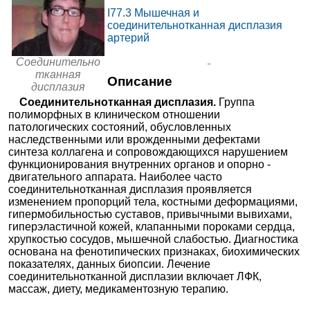
I77.3
Мышечная и
МедСемья на 2-й
6000₽
от
соединительнотканная дисплазия
Владимирской
+7(499
..показать
Москва, ул. 2-я Владимирская,
артерий
Запись
д. 2
Соединительно
6255₽
от
ЦКБ №2 ОАО «РЖД»
+7(495
..показать
тканная
Описание
Москва, ул. Будайская, д. 2
Запись
дисплазия
Соединительнотканная дисплазия.
Группа
Ещё 2818 клиник
полиморфных в клиническом отношении
патологических состояний, обусловленных
наследственными или врожденными дефектами
синтеза коллагена и сопровождающихся нарушением
функционирования внутренних органов и опорно -
двигательного аппарата. Наиболее часто
соединительнотканная дисплазия проявляется
изменением пропорций тела, костными деформациями,
гипермобильностью суставов, привычными вывихами,
гиперэластичной кожей, клапанными пороками сердца,
хрупкостью сосудов, мышечной слабостью. Диагностика
основана на фенотипических признаках, биохимических
показателях, данных биопсии. Лечение
соединительнотканной дисплазии включает ЛФК,
массаж, диету, медикаментозную терапию.