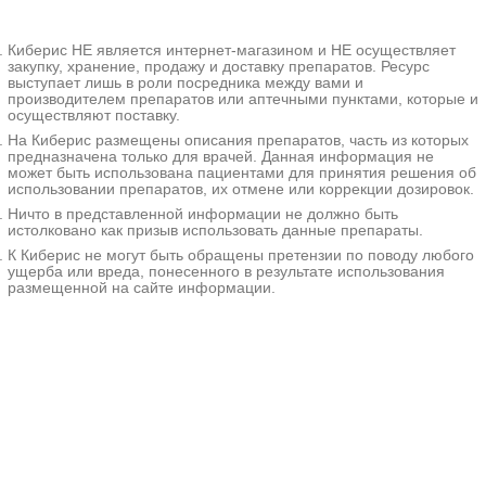
неадекватным: они отказываются
ухаживать за новорожденным,
Киберис НЕ является интернет-магазином и НЕ осуществляет
наносят ему вред, совершают
закупку, хранение, продажу и доставку препаратов. Ресурс
попытки самоубийства.
выступает лишь в роли посредника между вами и
Диагностику проводит психиатр,
производителем препаратов или аптечными пунктами, которые и
основные методы - клиническая
осуществляют поставку.
беседа и наблюдение. Лечение
На Киберис размещены описания препаратов, часть из которых
медикаментозное, используются
предназначена только для врачей. Данная информация не
нейролептики, антидепрессанты,
может быть использована пациентами для принятия решения об
транквилизаторы. При улучшении
использовании препаратов, их отмене или коррекции дозировок.
состояния вводятся сеансы
Ничто в представленной информации не должно быть
психотерапии, консультирование
истолковано как призыв использовать данные препараты.
семьи.
К Киберис не могут быть обращены претензии по поводу любого
ущерба или вреда, понесенного в результате использования
Дополнительные
размещенной на сайте информации.
факты
Послеродовой психоз называют
также постнатальным. Данное
расстройство впервые было
описано Гиппократом в 460 до н. э.
и названо «родильной горячкой».
Его происхождение объяснялось
большими кровопотерями при
родах. Более точные исследования