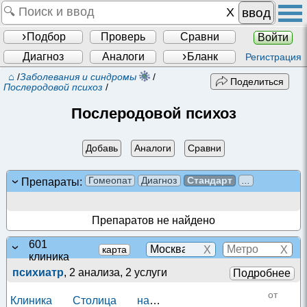
ввод
Подбор
Проверь
Сравни
Войти
Диагноз
Аналоги
Бланк
Регистрация
⌂
/
Заболевания и синдромы
/
Поделиться
Послеродовой психоз
/
Послеродовой психоз
Добавь
Аналоги
Сравни
Гомеопат
Диагноз
Стандарт
...
Препараты:
Препаратов не найдено
601
X
X
карта
клиника
психиатр
, 2 анализа, 2 услуги
Подробнее
от
Клиника Столица на