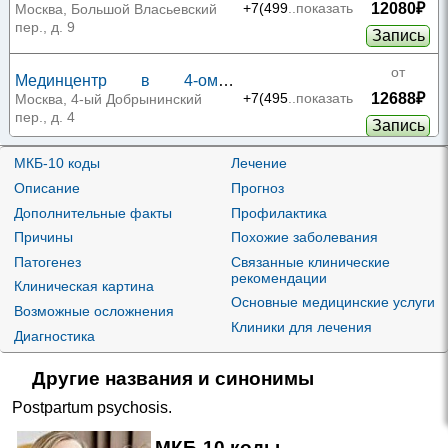
12080₽
Арбате
+7(499
..показать
Москва, Большой Власьевский
пер., д. 9
Запись
от
Мединцентр в 4-ом
12688₽
Добрынинском переулке
+7(495
..показать
Москва, 4-ый Добрынинский
пер., д. 4
Запись
от
МКБ-10 коды
Лечение
ЦКБ №2 ОАО «РЖД»
Описание
Прогноз
12989₽
+7(495
..показать
Москва, ул. Будайская, д. 2
Дополнительные факты
Профилактика
Запись
Причины
Похожие заболевания
от
МЕДСИ на Солянке
Патогенез
Связанные клинические
рекомендации
14800₽
+7(495
..показать
Москва, ул. Солянка, д. 12, стр.
Клиническая картина
1
Основные медицинские услуги
Запись
Возможные осложнения
Клиники для лечения
Диагностика
от
МЕДСИ в Хорошевском
14800₽
проезде
+7(495
..показать
Москва, 3-й Хорошевский пр-д,
Другие названия и синонимы
д. 1, стр. 2
Запись
Postpartum psychosis
.
от
МЕДСИ в Бутово
МКБ-10 коды