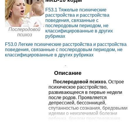
15000₽
+7(495
..показать
Москва, ул. Старокачаловская,
д. 3, корп. 3
F53.1
Тяжелые психические
Запись
расстройства и расстройства
поведения, связанные с
от
МЕДСИ на Ленинградском
послеродовым периодом, не
Послеродовой
15000₽
проспекте
+7(495
..показать
Москва, Ленинградский пр-т, д.
классифицированные в других
психоз
52
рубриках
Запись
F53.0
Легкие психические расстройства и расстройства
от
поведения, связанные с послеродовым периодом, не
МЕДСИ на Ленинском
классифицированные в других рубриках
15150₽
проспекте
+7(495
..показать
Москва, Ленинский пр-т, д. 20,
стр. 1
Запись
Описание
от
МЕДСИ в Марьино
Послеродовой психоз.
Острое
15150₽
+7(495
..показать
Москва, ул. Маршала
психическое расстройство,
Голованова, д. 1, корп. 2
Запись
развивающееся в первые недели
после родов. Проявляется
от
депрессией, бессонницей,
МЕДСИ в
спутанностью сознания, бредовыми
15150₽
Благовещенском переулке
+7(495
..показать
Москва, Благовещенский пер., д.
идеями о неизлечимой болезни
6, стр. 1
Запись
ребенка, бредом преследования,
галлюцинациями. Поведение
Ещё 591 клинику
пациенток становится