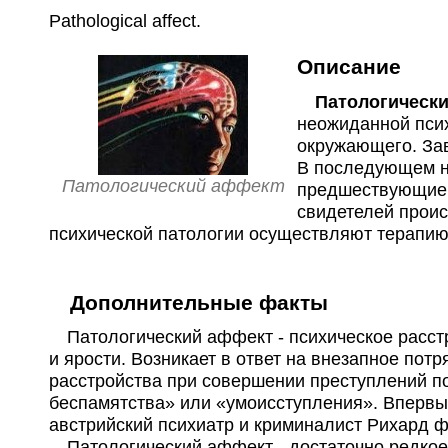
Pathological affect
.
Описание
Патологически
неожиданной пси
окружающего. Зав
В последующем н
Патологический аффект
предшествующие 
свидетелей проис
психической патологии осуществляют терапию
Дополнительные факты
Патологический аффект - психическое расст
и ярости. Возникает в ответ на внезапное по
расстройства при совершении преступлений по
беспамятства» или «умоисступления». Впервы
австрийский психиатр и криминалист Рихард ф
Патологический аффект - достаточно редкое