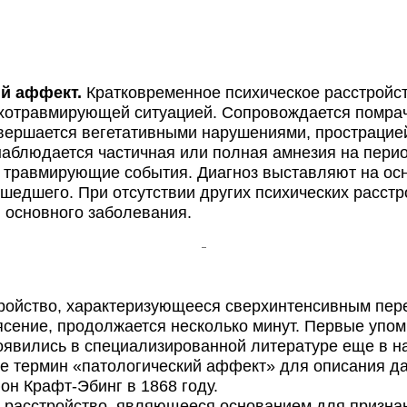
й аффект.
Кратковременное психическое расстройст
хотравмирующей ситуацией. Сопровождается помрач
ершается вегетативными нарушениями, прострацией
аблюдается частичная или полная амнезия на перио
травмирующие события. Диагноз выставляют на осн
шедшего. При отсутствии других психических расстр
 основного заболевания.
ройство, характеризующееся сверхинтенсивным пе
трясение, продолжается несколько минут. Первые упо
явились в специализированной литературе еще в на
е термин «патологический аффект» для описания да
он Крафт-Эбинг в 1868 году.
 расстройство, являющееся основанием для призна