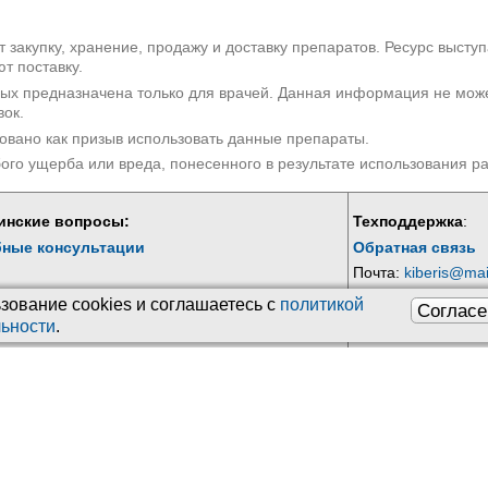
 закупку, хранение, продажу и доставку препаратов. Ресурс высту
т поставку.
рых предназначена только для врачей. Данная информация не мож
вок.
овано как призыв использовать данные препараты.
бого ущерба или вреда, понесенного в результате использования 
инские вопросы:
Техподдержка
:
бные консультации
Обратная связь
Почта:
kiberis@mai
зование сookies и соглашаетесь с
политикой
Согласе
ьности
.