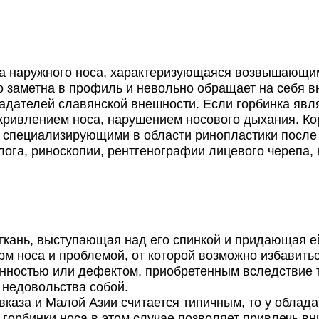
 наружного носа, характеризующаяся возвышающимс
о заметна в профиль и невольно обращает на себя 
бладателей славянской внешности. Если горбинка я
скривлением носа, нарушением носового дыхания. Ко
, специализирующими в области ринопластики после
лога, риноскопии, рентгенографии лицевого черепа
ткань, выступающая над его спинкой и придающая ей
м носа и проблемой, от которой возможно избавить
енностью или дефектом, приобретенным вследствие 
 недовольства собой.
каза и Малой Азии считается типичным, то у облад
горбинки носа в этом случае позволяет привлечь вни