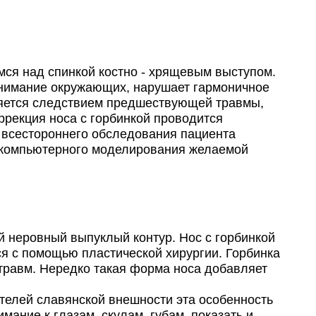
я над спинкой костно - хрящевым выступом.
внимание окружающих, нарушает гармоничное
вляется следствием предшествующей травмы,
ррекция носа с горбинкой проводится
 всестороннего обследования пациента
, компьютерного моделирования желаемой
 неровный выпуклый контур. Нос с горбинкой
ся с помощью пластической хирургии. Горбинка
травм. Нередко такая форма носа добавляет
ателей славянской внешности эта особенность
мание к глазам, скулам, губам, показать и