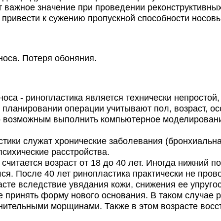
т важное значение при проведении реконструктивных
 привести к сужению пропускной способности носов
оса. Потеря обоняния.
са - ринопластика является технически непростой
 планировании операции учитывают пол, возраст, о
ло возможным выполнить компьютерное моделировани
ки служат хронические заболевания (бронхиальная 
 психические расстройства.
тается возраст от 18 до 40 лет. Иногда нижний пор
ся. После 40 лет ринопластика практически не прово
сте вследствие увядания кожи, снижения ее упруго
е принять форму нового основания. В таком случае
нительными морщинами. Также в этом возрасте восс