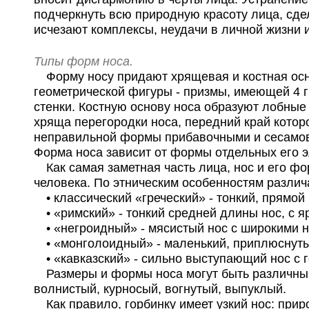
подчеркнуть всю природную красоту лица, сде
исчезают комплексы, неудачи в личной жизни и
Типы форм носа.
Форму носу придают хрящевая и костная осно
геометрической фигуры - призмы, имеющей 4 г
стенки. Костную основу носа образуют лобные
хряща перегородки носа, передний край кото
неправильной формы прибавочными и сесамов
Форма носа зависит от формы отдельных его эл
Как самая заметная часть лица, нос и его ф
человека. По этническим особенностям разл
• классический «греческий» - тонкий, прямой
• «римский» - тонкий средней длины нос, с я
• «негроидный» - мясистый нос с широкими 
• «монголоидный» - маленький, приплюснуты
• «кавказский» - сильно выступающий нос с 
Размеры и формы носа могут быть различными:
волнистый, курносый, вогнутый, выпуклый.
Как правило, горбинку имеет узкий нос: прир