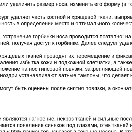
увеличить размер носа, изменить его форму (в том
рг удаляет часть костной и хрящевой ткани, выпря
чность в определении места и оптимального количест
странение горбинки носа проводится поэтапно: на п
аней, получая доступ к горбинке. Далее следует уд
рящевых тканей проводят их перемещение и фикса
даления избытка кожи и подкожной клетчатки, а такж
жение на нос гипсовой повязки, закрепляющей ново
 ноздри устанавливают ватные тампоны, что делает
ут быть оценены после снятия повязки, а окончате
являются нагноение, некроз тканей и сильные пос
тся появление синяков под глазами, отек тканей и
я у 90% пациентов исчезает в течение месяца. В эт