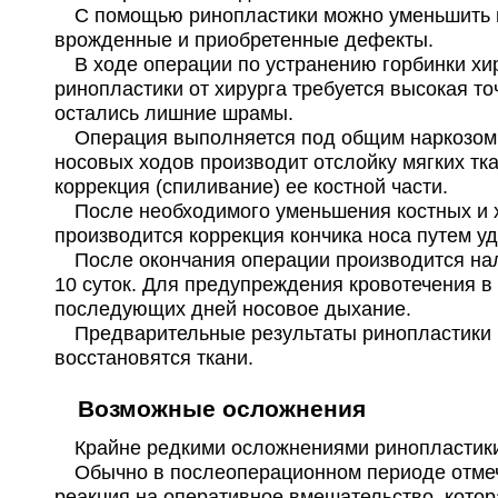
С помощью ринопластики можно уменьшить или 
врожденные и приобретенные дефекты.
В ходе операции по устранению горбинки хиру
ринопластики от хирурга требуется высокая то
остались лишние шрамы.
Операция выполняется под общим наркозом. У
носовых ходов производит отслойку мягких тк
коррекция (спиливание) ее костной части.
После необходимого уменьшения костных и х
производится коррекция кончика носа путем у
После окончания операции производится нало
10 суток. Для предупреждения кровотечения в
последующих дней носовое дыхание.
Предварительные результаты ринопластики мог
восстановятся ткани.
Возможные осложнения
Крайне редкими осложнениями ринопластики 
Обычно в послеоперационном периоде отмечае
реакция на оперативное вмешательство, котора