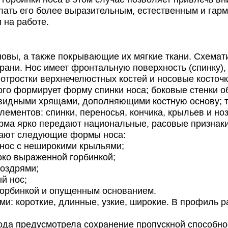
лать его более выразительным, естественным и гар
 на работе.
вы, а также покрывающие их мягкие ткани. Схемати
рани. Нос имеет фронтальную поверхность (спинку),
 отростки верхнечелюстных костей и носовые косточк
рого формирует форму спинки носа; боковые стенки
идными хрящами, дополняющими костную основу; т
ементов: спинки, переносья, кончика, крыльев и но
орма ярко передают национальные, расовые признак
ичают следующие формы носа:
 нос с неширокими крыльями;
рко выраженной горбинкой;
ноздрями;
й нос;
горбинкой и опущенным основанием.
 короткие, длинные, узкие, широкие. В профиль ра
ода предусмотрела сохранение пропускной способнос