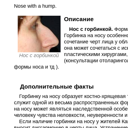
Nose with a hump
.
Описание
Нос с горбинкой.
Форма
Горбинка на носу особенн
сочетание черт лица у о
она может сочетаться с и
пластическими хирургами
Нос с горбинкой
(консультации отоларинго
формы носа и тд ).
Дополнительные факты
Горбинку на носу образует костно-хрящевая 
служит одной из весьма распространенных фор
на носу может являться наследственной особ
человеку чувства неловкости, неуверенности и
Если наличие горбинки на носу у жителей Кав
вносит дисгармонию в черты лица. Устранение 