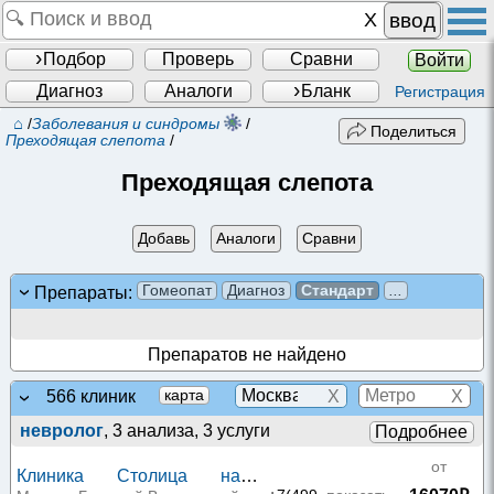
ввод
Подбор
Проверь
Сравни
Войти
Диагноз
Аналоги
Бланк
Регистрация
⌂
/
Заболевания и синдромы
/
Поделиться
Преходящая слепота
/
Преходящая слепота
Добавь
Аналоги
Сравни
Гомеопат
Диагноз
Стандарт
...
Препараты:
Препаратов не найдено
X
X
карта
566 клиник
невролог
, 3 анализа, 3 услуги
Подробнее
от
Клиника Столица на