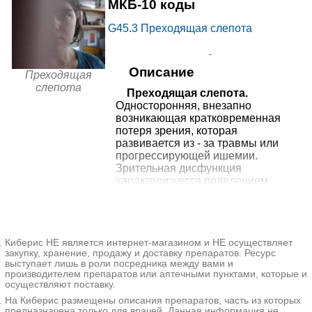
19000₽
проспекте
+7(495
..показать
МКБ-10 коды
Москва, Ленинградский пр-т, д.
52
Запись
G45.3
Преходящая слепота
от
МЕДСИ в Хорошевском
19000₽
проезде
+7(495
..показать
Москва, 3-й Хорошевский пр-д,
Описание
Преходящая
д. 1, стр. 2
Запись
слепота
Преходящая слепота.
Односторонняя, внезапно
от
МЕДСИ в
возникающая кратковременная
19000₽
Благовещенском переулке
+7(495
..показать
Москва, Благовещенский пер., д.
потеря зрения, которая
6, стр. 1
развивается из - за травмы или
Запись
прогрессирующей ишемии.
Зрительная дисфункция
от
характеризуется появлением
МЕДСИ на Рублевском
20250₽
+7(495
..показать
«темной занавеси» перед глазами
шоссе
Москва, Рублёвское шоссе, д. 10
на фоне полного благополучия или
Запись
ауры в виде фотопсий.
Наблюдается болевой синдром.
от
МЕДСИ на Дубининской
Киберис НЕ является интернет-магазином и НЕ осуществляет
Подвижность глазных яблок
20250₽
закупку, хранение, продажу и доставку препаратов. Ресурс
+7(495
..показать
Москва, ул. Дубининская, д. 57,
ограничена. Для постановки
выступает лишь в роли посредника между вами и
стр. 8
диагноза применяется визометрия,
Запись
производителем препаратов или аптечными пунктами, которые и
офтальмоскопия, биомикроскопия,
осуществляют поставку.
УЗИ глаза. В процессе лечения
Ещё 556 клиник
На Киберис размещены описания препаратов, часть из которых
преходящей слепоты используются
предназначена только для врачей. Данная информация не