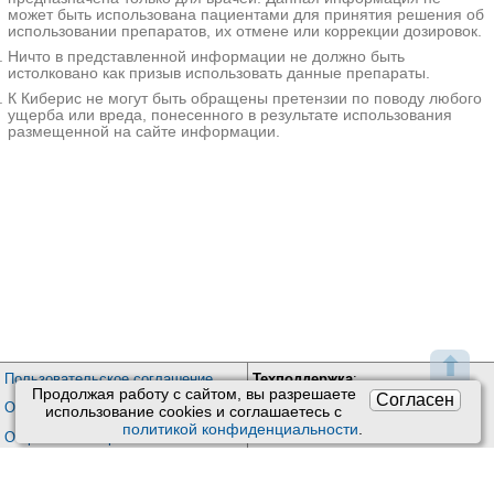
гормональные препараты,
может быть использована пациентами для принятия решения об
никотиновая кислота,
использовании препаратов, их отмене или коррекции дозировок.
спазмолитики, плазмозаменители,
Ничто в представленной информации не должно быть
ксантины,
истолковано как призыв использовать данные препараты.
мембраностабилизирующие
К Киберис не могут быть обращены претензии по поводу любого
средства.
ущерба или вреда, понесенного в результате использования
размещенной на сайте информации.
Дополнительные
факты
Преходящая слепота
(транзиторная макулярная слепота)
- редкая патология, которая в
большинстве случаев является
осложнением после проведения
диагностических или лечебных
манипуляций в
отоларингологической практике.
⬆
Транзиторная потеря зрения
Пользовательское соглашение
Техподдержка
:
зачастую носит временный
Продолжая работу с сайтом, вы разрешаете
Согласен
Обратная связь
характер, однако описаны случаи,
Обработка персональных данных
использование сookies и соглашаетесь с
когда она предшествует амаврозу.
Почта:
kiberis@mail.ru
политикой конфиденциальности
.
О проекте Киберис
Статистические данные о
Контакты
распространенности заболевания
отсутствуют. Болезнь может