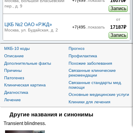
16070₽
Арбате
+7(499
..показать
Москва, Большой Власьевский
пер., д. 9
Запись
от
ЦКБ №2 ОАО «РЖД»
17187₽
+7(495
..показать
Москва, ул. Будайская, д. 2
Запись
от
МЕДСИ в Бутово
МКБ-10 коды
Прогноз
19000₽
+7(495
..показать
Москва, ул. Старокачаловская,
Описание
Профилактика
д. 3, корп. 3
Запись
Дополнительные факты
Похожие заболевания
Причины
Связанные клинические
от
МЕДСИ на Ленинском
рекомендации
Патогенез
19000₽
проспекте
+7(495
..показать
Москва, Ленинский пр-т, д. 20,
Связанные стандарты мед.
Клиническая картина
стр. 1
помощи
Запись
Диагностика
Основные медицинские услуги
Лечение
от
МЕДСИ на Солянке
Клиники для лечения
19000₽
+7(495
..показать
Москва, ул. Солянка, д. 12, стр.
1
Другие названия и синонимы
Запись
Transient blindness
.
от
МЕДСИ на Ленинградском