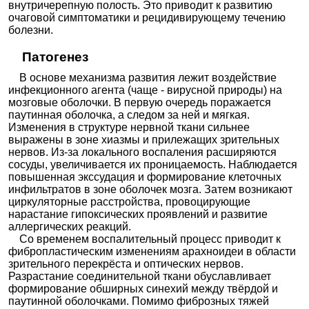
внутричерепную полость. Это приводит к развитию
очаговой симптоматики и рецидивирующему течению
болезни.
Патогенез
В основе механизма развития лежит воздействие
инфекционного агента (чаще - вирусной природы) на
мозговые оболочки. В первую очередь поражается
паутинная оболочка, а следом за ней и мягкая.
Изменения в структуре нервной ткани сильнее
выражены в зоне хиазмы и прилежащих зрительных
нервов. Из-за локального воспаления расширяются
сосуды, увеличивается их проницаемость. Наблюдается
повышенная экссудация и формирование клеточных
инфильтратов в зоне оболочек мозга. Затем возникают
циркуляторные расстройства, провоцирующие
нарастание гипоксических проявлений и развитие
аллергических реакций.
Со временем воспалительный процесс приводит к
фибропластическим изменениям арахноидеи в области
зрительного перекрёста и оптических нервов.
Разрастание соединительной ткани обуславливает
формирование обширных синехий между твёрдой и
паутинной оболочками. Помимо фиброзных тяжей