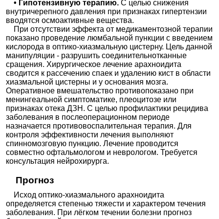
• Гипотензивную терапию.
С целью снижения
внутричерепного давления при признаках гипертензии
вводятся осмоактивные вещества.
При отсутствии эффекта от медикаментозной терапии
показано проведение люмбальной пункции с введением
кислорода в оптико-хиазмальную цистерну. Цель данной
манипуляции - разрушить соединительнотканные
сращения. Хирургическое лечение арахноидита
сводится к рассечению спаек и удалению кист в области
хиазмальной цистерны и у основания мозга.
Оперативное вмешательство противопоказано при
менингеальной симптоматике, плеоцитозе или
признаках отека ДЗН. С целью профилактики рецидива
заболевания в послеоперационном периоде
назначается противовоспалительная терапия. Для
контроля эффективности лечения выполняют
спинномозговую пункцию. Лечение проводится
совместно офтальмологом и неврологом. Требуется
консультация нейрохирурга.
Прогноз
Исход оптико-хиазмального арахноидита
определяется степенью тяжести и характером течения
заболевания. При лёгком течении болезни прогноз