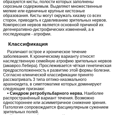
образуются кисты, полости которых заполнены
серозным содержимым. Выделяют множественные
мелкие или единичные крупные кистозные
образования. Кисты могут окружать хиазму со всех
сторон, приводить к сдавливанию зрительных нервов.
Компрессия нервов является основной причиной их
дегенеративно-дистрофических изменений, а в
последующем - атрофии.
Классификация
Различают острое и хроническое течение
заболевания. К хроническому варианту относят
наследственную семейную атрофию зрительных нервов
(амавроз Лебера). Прослеживается чёткая генетическая
предрасположенность к развитию этой формы болезни.
Согласно клинической классификации принято
рассматривать 3 типа оптико-хиазмального
арахноидита, в симптоматике которых доминируют
следующие признаки:
• Синдром ретробульбарного нерва.
Наиболее
распространённый вариант течения. Возможно
одностороннее или асимметричное снижение зрения.
Патология сопровождается фасцикулярным сужением
зрительных полей.