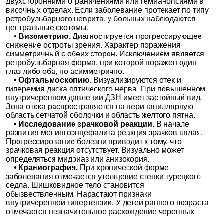
двухсторонними ограничениями или гемианопсиями в
височных отделах. Если заболевание протекает по типу
ретробульбарного неврита, у больных наблюдаются
центральные скотомы.
• Визометрию.
Диагностируется прогрессирующее
снижение остроты зрения. Характер поражения
симметричный с обеих сторон. Исключением является
ретробульбарная форма, при которой поражен один
глаз либо оба, но асимметрично.
• Офтальмоскопию.
Визуализируются отек и
гиперемия диска оптического нерва. При повышенном
внутричерепном давлении ДЗН имеет застойный вид.
Зона отека распространяется на перипапиллярную
область сетчатой оболочки и область желтого пятна.
• Исследование зрачковой реакции.
В начале
развития менингоэнцефалита реакция зрачков вялая.
Прогрессирование болезни приводит к тому, что
зрачковая реакция отсутствует. Визуально может
определяться мидриаз или анизокория.
• Краниография.
При хронической форме
заболевания отмечается утолщение стенки турецкого
седла. Шишковидное тело становится
обызвествленным. Нарастают признаки
внутричерепной гипертензии. У детей раннего возраста
отмечается незначительное расхождение черепных