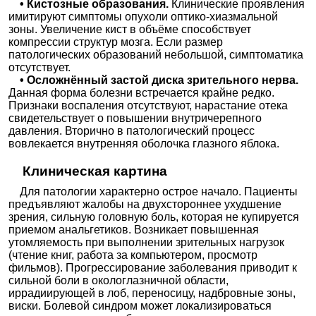
• Кистозные образования.
Клинические проявления
имитируют симптомы опухоли оптико-хиазмальной
зоны. Увеличение кист в объёме способствует
компрессии структур мозга. Если размер
патологических образований небольшой, симптоматика
отсутствует.
• Осложнённый застой диска зрительного нерва.
Данная форма болезни встречается крайне редко.
Признаки воспаления отсутствуют, нарастание отека
свидетельствует о повышении внутричерепного
давления. Вторично в патологический процесс
вовлекается внутренняя оболочка глазного яблока.
Клиническая картина
Для патологии характерно острое начало. Пациенты
предъявляют жалобы на двухстороннее ухудшение
зрения, сильную головную боль, которая не купируется
приемом анальгетиков. Возникает повышенная
утомляемость при выполнении зрительных нагрузок
(чтение книг, работа за компьютером, просмотр
фильмов). Прогрессирование заболевания приводит к
сильной боли в окологлазничной области,
иррадиирующей в лоб, переносицу, надбровные зоны,
виски. Болевой синдром может локализироваться