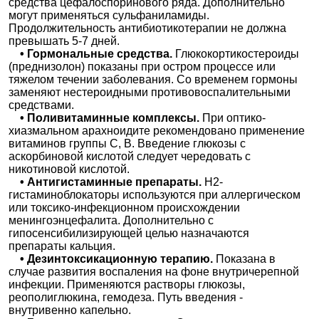
средства цефалоспоринового ряда. Дополнительно
могут применяться сульфаниламиды.
Продолжительность антибиотикотерапии не должна
превышать 5-7 дней.
• Гормональные средства.
Глюкокортикостероиды
(преднизолон) показаны при остром процессе или
тяжелом течении заболевания. Со временем гормоны
заменяют нестероидными противовоспалительными
средствами.
• Поливитаминные комплексы.
При оптико-
хиазмальном арахноидите рекомендовано применение
витаминов группы С, В. Введение глюкозы с
аскорбиновой кислотой следует чередовать с
никотиновой кислотой.
• Антигистаминные препараты.
Н2-
гистаминоблокаторы используются при аллергическом
или токсико-инфекционном происхождении
менингоэнцефалита. Дополнительно с
гипосенсибилизирующей целью назначаются
препараты кальция.
• Дезинтоксикационную терапию.
Показана в
случае развития воспаления на фоне внутричерепной
инфекции. Применяются растворы глюкозы,
реополиглюкина, гемодеза. Путь введения -
внутривенно капельно.