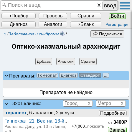
ввод
Подбор
Проверь
Сравни
Войти
Диагноз
Аналоги
Бланк
Регистрация
⌂
/
Заболевания и синдромы
/
Поделиться
Оптико-хиазмальный арахноидит
Добавь
Аналоги
Сравни
Гомеопат
Диагноз
Стандарт
...
Препараты:
Препаратов не найдено
X
X
3201 клиника
терапевт
, 6 анализов, 2 услуги
Подробнее
Гиппократ 21 Век на 13-й
3400₽
от
Линии
+7(863
..показать
Ростов-на-Дону, ул. 13-я Линия,
Запись
д. 8