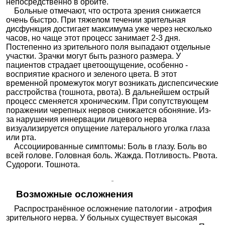
непосредственно в орбите.
Больные отмечают, что острота зрения снижается
очень быстро. При тяжелом течении зрительная
дисфункция достигает максимума уже через несколько
часов, но чаще этот процесс занимает 2-3 дня.
Постепенно из зрительного поля выпадают отдельные
участки. Зрачки могут быть разного размера. У
пациентов страдает цветоощущение, особенно -
восприятие красного и зеленого цвета. В этот
временной промежуток могут возникать диспепсические
расстройства (тошнота, рвота). В дальнейшем острый
процесс сменяется хроническим. При сопутствующем
поражении черепных нервов снижается обоняние. Из-
за нарушения иннервации лицевого нерва
визуализируется опущение латерального уголка глаза
или рта.
Ассоциированные симптомы: Боль в глазу. Боль во
всей голове. Головная боль. Жажда. Потливость. Рвота.
Судороги. Тошнота.
Возможные осложнения
Распространённое осложнение патологии - атрофия
зрительного нерва. У больных существует высокая