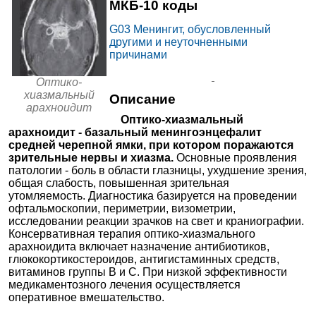
МКБ-10 коды
5780₽
от
МЦ в Марьино на
+7(499
..показать
G03
Менингит, обусловленный
Люблинской
Москва, ул. Люблинская, д. 104
Запись
другими и неуточненными
причинами
СигмаМед на Тельмана
5920₽
от
+7(800
..показать
Ростов-на-Дону, ул. Тельмана, д.
Оптико-
Запись
110, стр. 1
хиазмальный
Описание
Ещё 3191 клинику
арахноидит
Оптико-хиазмальный
арахноидит - базальный менингоэнцефалит
средней черепной ямки, при котором поражаются
зрительные нервы и хиазма.
Основные проявления
патологии - боль в области глазницы, ухудшение зрения,
общая слабость, повышенная зрительная
утомляемость. Диагностика базируется на проведении
офтальмоскопии, периметрии, визометрии,
исследовании реакции зрачков на свет и краниографии.
Консервативная терапия оптико-хиазмального
арахноидита включает назначение антибиотиков,
глюкокортикостероидов, антигистаминных средств,
витаминов группы В и С. При низкой эффективности
медикаментозного лечения осуществляется
оперативное вмешательство.