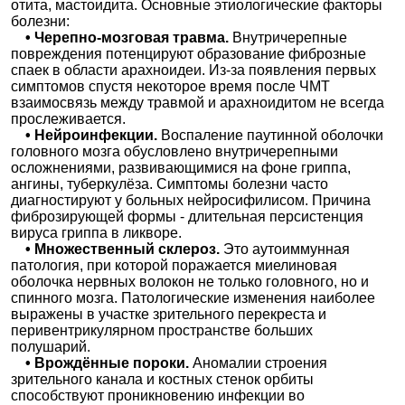
отита, мастоидита. Основные этиологические факторы
болезни:
• Черепно-мозговая травма.
Внутричерепные
повреждения потенцируют образование фиброзные
спаек в области арахноидеи. Из-за появления первых
симптомов спустя некоторое время после ЧМТ
взаимосвязь между травмой и арахноидитом не всегда
прослеживается.
• Нейроинфекции.
Воспаление паутинной оболочки
головного мозга обусловлено внутричерепными
осложнениями, развивающимися на фоне гриппа,
ангины, туберкулёза. Симптомы болезни часто
диагностируют у больных нейросифилисом. Причина
фиброзирующей формы - длительная персистенция
вируса гриппа в ликворе.
• Множественный склероз.
Это аутоиммунная
патология, при которой поражается миелиновая
оболочка нервных волокон не только головного, но и
спинного мозга. Патологические изменения наиболее
выражены в участке зрительного перекреста и
перивентрикулярном пространстве больших
полушарий.
• Врождённые пороки.
Аномалии строения
зрительного канала и костных стенок орбиты
способствуют проникновению инфекции во