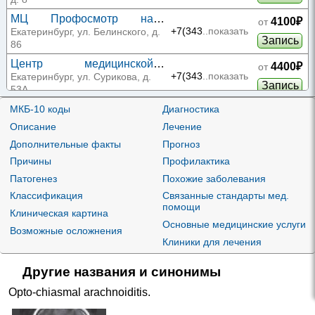
МЦ Профосмотр на
4100₽
от
Белинского
+7(343
..показать
Екатеринбург, ул. Белинского, д.
Запись
86
Центр медицинской
4400₽
от
профилактики на
+7(343
..показать
Екатеринбург, ул. Сурикова, д.
Запись
Сурикова
53А
МКБ-10 коды
Диагностика
5150₽
от
Медел на Адоратского
+7(843
..показать
Описание
Лечение
Казань, ул. Адоратского, д. 17
Запись
Дополнительные факты
Прогноз
Медел на Сибирском
5150₽
от
Причины
Профилактика
тракте
+7(843
..показать
Казань, Сибирский тракт, д. 34,
Запись
Патогенез
Похожие заболевания
корп. 5
Классификация
Связанные стандарты мед.
Медел на Юлиуса Фучика
5150₽
от
помощи
+7(843
..показать
Казань, ул. Юлиуса Фучика, д.
Клиническая картина
Запись
91А
Основные медицинские услуги
Возможные осложнения
Клиники для лечения
5440₽
от
МЦ Звезда на
+7(843
..показать
Космонавтов
Казань, ул. Космонавтов, д. 16
Запись
Другие названия и синонимы
5440₽
от
Opto-chiasmal arachnoiditis
.
МЦ Звезда на
+7(843
..показать
Чистопольской
Казань, ул. Чистопольская, д. 38
Запись