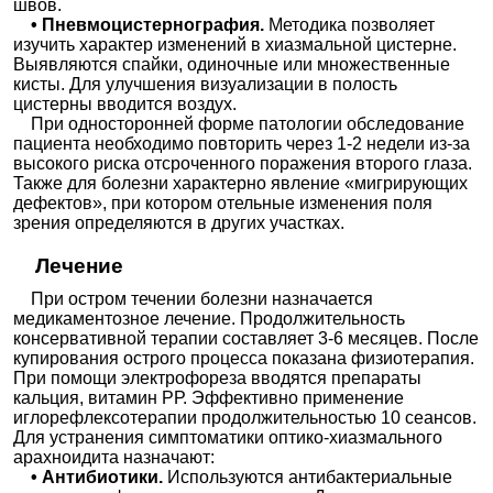
швов.
• Пневмоцистернография.
Методика позволяет
изучить характер изменений в хиазмальной цистерне.
Выявляются спайки, одиночные или множественные
кисты. Для улучшения визуализации в полость
цистерны вводится воздух.
При односторонней форме патологии обследование
пациента необходимо повторить через 1-2 недели из-за
высокого риска отсроченного поражения второго глаза.
Также для болезни характерно явление «мигрирующих
дефектов», при котором отельные изменения поля
зрения определяются в других участках.
Лечение
При остром течении болезни назначается
медикаментозное лечение. Продолжительность
консервативной терапии составляет 3-6 месяцев. После
купирования острого процесса показана физиотерапия.
При помощи электрофореза вводятся препараты
кальция, витамин РР. Эффективно применение
иглорефлексотерапии продолжительностью 10 сеансов.
Для устранения симптоматики оптико-хиазмального
арахноидита назначают:
• Антибиотики.
Используются антибактериальные