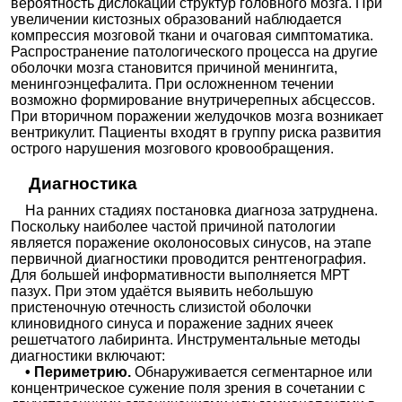
вероятность дислокации структур головного мозга. При
увеличении кистозных образований наблюдается
компрессия мозговой ткани и очаговая симптоматика.
Распространение патологического процесса на другие
оболочки мозга становится причиной менингита,
менингоэнцефалита. При осложненном течении
возможно формирование внутричерепных абсцессов.
При вторичном поражении желудочков мозга возникает
вентрикулит. Пациенты входят в группу риска развития
острого нарушения мозгового кровообращения.
Диагностика
На ранних стадиях постановка диагноза затруднена.
Поскольку наиболее частой причиной патологии
является поражение околоносовых синусов, на этапе
первичной диагностики проводится рентгенография.
Для большей информативности выполняется МРТ
пазух. При этом удаётся выявить небольшую
пристеночную отечность слизистой оболочки
клиновидного синуса и поражение задних ячеек
решетчатого лабиринта. Инструментальные методы
диагностики включают:
• Периметрию.
Обнаруживается сегментарное или
концентрическое сужение поля зрения в сочетании с