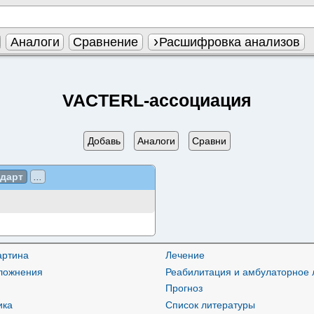
Аналоги
Сравнение
Расшифровка анализов
VACTERL-ассоциация
Добавь
Аналоги
Сравни
ндарт
...
артина
Лечение
ложнения
Реабилитация и амбулаторное 
Прогноз
ика
Список литературы