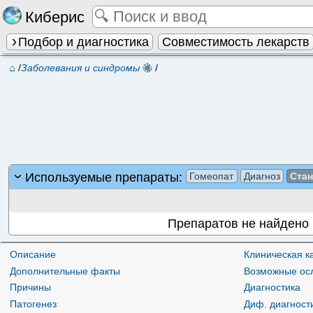
Киберис
Подбор и диагностика
Совместимость лекарств
⌂
/
Заболевания и синдромы
/
Используемые препараты:
Гомеопат
Диагноз
Ста
Препаратов не найдено
Описание
Клиническая к
Дополнительные факты
Возможные ос
Причины
Диагностика
Патогенез
Диф. диагност