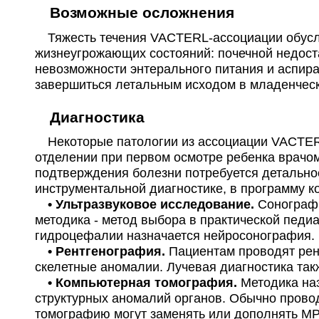
Возможные осложнения
Тяжесть течения VACTERL-ассоциации обуслов
жизнеугрожающих состояний: почечной недост
невозможности энтерального питания и аспир
завершиться летальным исходом в младенческ
Диагностика
Некоторые патологии из ассоциации VACTERL
отделении при первом осмотре ребенка врачом
подтверждения болезни потребуется детально
инструментальной диагностике, в программу 
• Ультразвуковое исследование.
Сонографи
методика - метод выбора в практической педи
гидроцефалии назначается нейросонография.
• Рентгенография.
Пациентам проводят рен
скелетные аномалии. Лучевая диагностика так
• Компьютерная томография.
Методика на
структурных аномалий органов. Обычно прово
томографию могут заменять или дополнять МРТ