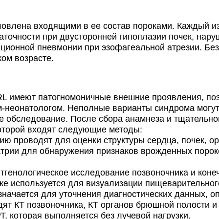
лена входящими в ее состав пороками. Каждый из 
аточности при двусторонней гипоплазии почек, нар
ационной пневмонии при эзофагеальной атрезии. Бе
ом возрасте.
 имеют патогномоничные внешние проявления, поэ
-неонатологом. Неполные варианты синдрома могут 
е обследование. После сбора анамнеза и тщательно
которой входят следующие методы:
ю проводят для оценки структуры сердца, почек, о
атрии для обнаружения признаков врожденных порок
тгенологическое исследование позвоночника и конеч
же используется для визуализации пищеварительного 
значается для уточнения диагностических данных, о
дят КТ позвоночника, КТ органов брюшной полости 
, которая выполняется без лучевой нагрузки.