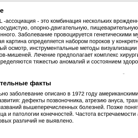
е
ассоциация - это комбинация нескольких врожденн
сосудистую, опорно-двигательную, пищеварительну
нного. Заболевание провоцируется генетическими м
я картина определяется набором пороков у конкретн
ый осмотр, инструментальные методы визуализации 
нов-мишеней. Лечение предполагает комплекс хирург
пределяются тяжестью аномалий и состоянием здоро
тельные факты
о заболевание описано в 1972 году американскими 
звития: дефекты позвоночника, атрезию ануса, тра
 названий вышеперечисленных болезней. Позже пон
а и патологии конечностей. Частота встречаемости а
овых различий не выявлено.