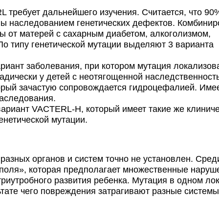
требует дальнейшего изучения. Считается, что 90
ны наследованием генетических дефектов. Комбини
ы от матерей с сахарным диабетом, алкоголизмом,
По типу генетической мутации выделяют 3 варианта
риант заболевания, при котором мутация локализов
адически у детей с неотягощенной наследственност
рый зачастую сопровождается гидроцефалией. Имее
наследования.
ариант VACTERL-H, который имеет такие же клинич
енетической мутации.
азных органов и систем точно не установлен. Сред
поля», которая предполагает множественные наруш
триутробного развития ребенка. Мутация в одном л
тате чего повреждения затрагивают разные системы