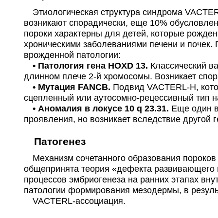
Этиологическая структура синдрома VACTERL 
возникают спорадически, еще 10% обусловле
пороки характерны для детей, которые рожден
хроническими заболеваниями печени и почек. 
врожденной патологии:
• Патология гена HOXD 13.
Классический ва
длинном плече 2-й хромосомы. Возникает спор
• Мутация FANCB.
Подвид VACTERL-H, кото
сцепленный или аутосомно-рецессивный тип 
• Аномалия в локусе 10 q 23.31.
Еще один в
проявления, но возникает вследствие другой г
Патогенез
Механизм сочетанного образования пороков р
общепринята теория «дефекта развивающего 
процессов эмбриогенеза на ранних этапах вну
патологии формирования мезодермы, в резуль
VACTERL-ассоциация.