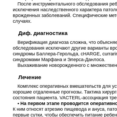
После инструментального обследования ребен
исключения наследственного характера патол
врожденных заболеваний. Специфические мет
случаях.
Диф. диагностика
Верификация диагноза сложна, что объясняет
обследования исключают другие варианты вр
синдромы Баллера-Герольда, сHARGE, сurrar
синдромами Марфана и Элерса-Данлоса.
Выхаживание новорожденного с множественн
Лечение
Комплекс оперативных вмешательств для уст
хорошие отдаленные прогнозы. Тактика хирург
состояния пациента. VACTERL-ассоциация тре
• На первом этапе проводится оперативно
К ним относят атрезию пищевода и ануса, пат
первые сутки, чтобы обеспечить питание ребен