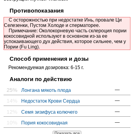
Противопоказания
С осторожностью при недостатке Инь, провале Ци
Селезенки, Пустом Холоде и сперматорее.
Примечание: Околокорневую часть склероция пории
кокосовидной используют в основном из-за ее
успокаивающего дух действия, которое сильнее, чем у
Пории (Fu Ling).
Способ применения и дозы
Рекомендуемая дозировка: 6-15 г.
Аналоги по действию
25%
—
Лонгана мякоть плода
14%
—
Недостаток Крови Сердца
12%
—
Семя зизифуса колючего
10%
—
Пория кокосовидная
Показать все