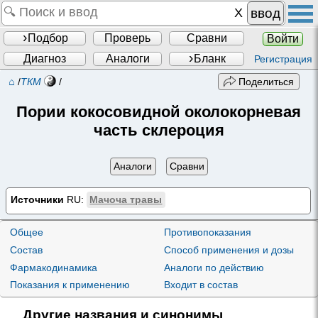
ввод
Подбор
Проверь
Сравни
Войти
Диагноз
Аналоги
Бланк
Регистрация
⌂
/
ТКМ
/
Поделиться
Пории кокосовидной околокорневая
часть склероция
Аналоги
Сравни
Источники
RU:
Мачоча травы
Общее
Противопоказания
Состав
Способ применения и дозы
Фармакодинамика
Аналоги по действию
Показания к применению
Входит в состав
Другие названия и синонимы