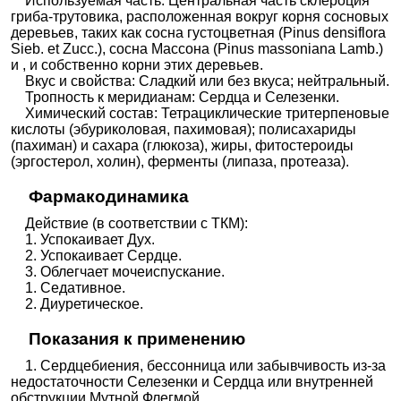
Используемая часть: Центральная часть склероция
гриба-трутовика, расположенная вокруг корня сосновых
деревьев, таких как сосна густоцветная (Pinus densiflora
Sieb. et Zucc.), сосна Массона (Pinus massoniana Lamb.)
и , и собственно корни этих деревьев.
Вкус и свойства: Сладкий или без вкуса; нейтральный.
Тропность к меридианам: Сердца и Селезенки.
Химический состав: Тетрациклические тритерпеновые
кислоты (эбуриколовая, пахимовая); полисахариды
(пахиман) и сахара (глюкоза), жиры, фитостероиды
(эргостерол, холин), ферменты (липаза, протеаза).
Фармакодинамика
Действие (в соответствии с ТКМ):
1. Успокаивает Дух.
2. Успокаивает Сердце.
3. Облегчает мочеиспускание.
1. Седативное.
2. Диуретическое.
Показания к применению
1. Сердцебиения, бессонница или забывчивость из-за
недостаточности Селезенки и Сердца или внутренней
обструкции Мутной Флегмой.