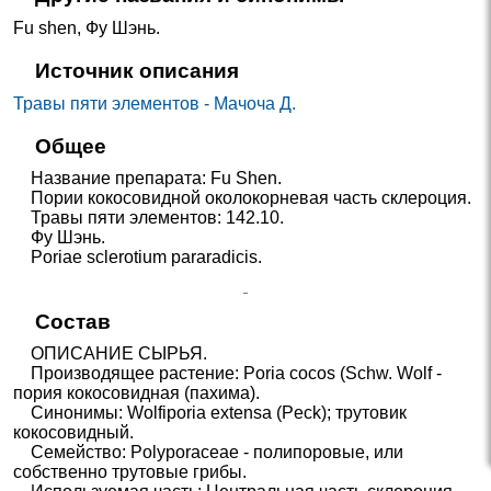
Fu shen
,
Фу Шэнь
.
Источник описания
Травы пяти элементов - Мачоча Д.
Общее
Название препарата: Fu Shen.
Пории кокосовидной околокорневая часть склероция.
Травы пяти элементов: 142.10.
Фу Шэнь.
Poriae sclerotium pararadicis.
Состав
ОПИСАНИЕ СЫРЬЯ.
Производящее растение: Poria cocos (Schw. Wolf -
пория кокосовидная (пахима).
Синонимы: Wolfiporia extensa (Peck); трутовик
кокосовидный.
Семейство: Polyporaceae - полипоровые, или
собственно трутовые грибы.