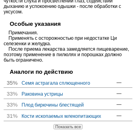
чуткости слуха и просветлении глаз, содействии
дыханию и успокоению одышки - после обработки с
уксусом.
Особые указания
Примечания.
Применять с осторожностью при недостатке Ци
селезенки и желудка.
После приема лекарства замедляется пищеварение,
поэтому применение в пилюлях и порошках должно
быть ограничено.
Аналоги по действию
35%
—
Семя астрагала сплющенного
33%
—
Раковина устрицы
33%
—
Плод бирючины блестящей
31%
—
Кости ископаемых млекопитающих
Показать все