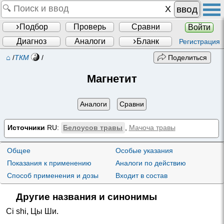
ввод
Подбор
Проверь
Сравни
Войти
Диагноз
Аналоги
Бланк
Регистрация
⌂
/
ТКМ
/
Поделиться
Магнетит
Аналоги
Сравни
Источники
RU:
Белоусов травы
,
Мачоча травы
Общее
Особые указания
Показания к применению
Аналоги по действию
Способ применения и дозы
Входит в состав
Другие названия и синонимы
Ci shi
,
Цы Ши
.