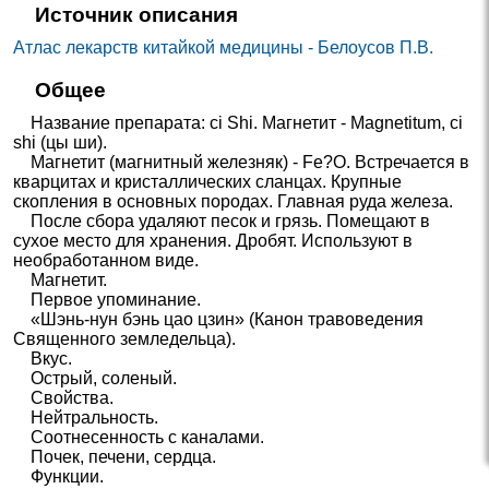
Источник описания
Атлас лекарств китайкой медицины - Белоусов П.В.
Общее
Название препарата: сi Shi. Магнетит - Magnetitum, ci
shi (цы ши).
Магнетит (магнитный железняк) - Fe?O. Встречается в
кварцитах и кристаллических сланцах. Крупные
скопления в основных породах. Главная руда железа.
После сбора удаляют песок и грязь. Помещают в
сухое место для хранения. Дробят. Используют в
необработанном виде.
Магнетит.
Первое упоминание.
«Шэнь-нун бэнь цао цзин» (Канон травоведения
Священного земледельца).
Вкус.
Острый, соленый.
Свойства.
Нейтральность.
Соотнесенность с каналами.
Почек, печени, сердца.
Функции.