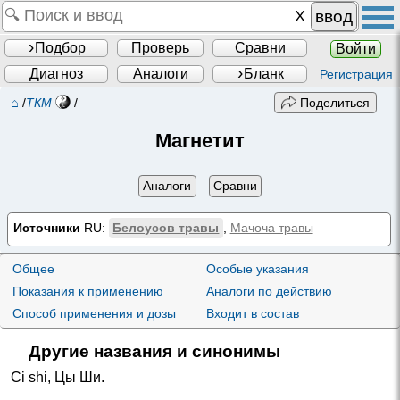
ввод
Подбор
Проверь
Сравни
Войти
Диагноз
Аналоги
Бланк
Регистрация
⌂
/
ТКМ
/
Поделиться
Магнетит
Аналоги
Сравни
Источники
RU:
Белоусов травы
,
Мачоча травы
Общее
Особые указания
Показания к применению
Аналоги по действию
Способ применения и дозы
Входит в состав
Другие названия и синонимы
Ci shi
,
Цы Ши
.