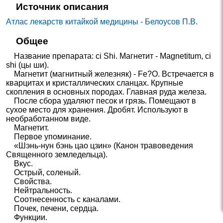
Источник описания
Атлас лекарств китайкой медицины - Белоусов П.В.
Общее
Название препарата: сi Shi. Магнетит - Magnetitum, ci
shi (цы ши).
Магнетит (магнитный железняк) - Fe?O. Встречается в
кварцитах и кристаллических сланцах. Крупные
скопления в основных породах. Главная руда железа.
После сбора удаляют песок и грязь. Помещают в
сухое место для хранения. Дробят. Используют в
необработанном виде.
Магнетит.
Первое упоминание.
«Шэнь-нун бэнь цао цзин» (Канон травоведения
Священного земледельца).
Вкус.
Острый, соленый.
Свойства.
Нейтральность.
Соотнесенность с каналами.
Почек, печени, сердца.
Функции.