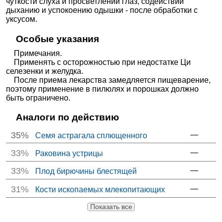
чуткости слуха и просветлении глаз, содействии
дыханию и успокоению одышки - после обработки с
уксусом.
Особые указания
Примечания.
Применять с осторожностью при недостатке Ци
селезенки и желудка.
После приема лекарства замедляется пищеварение,
поэтому применение в пилюлях и порошках должно
быть ограничено.
Аналоги по действию
35%
—
Семя астрагала сплющенного
33%
—
Раковина устрицы
33%
—
Плод бирючины блестящей
31%
—
Кости ископаемых млекопитающих
Показать все