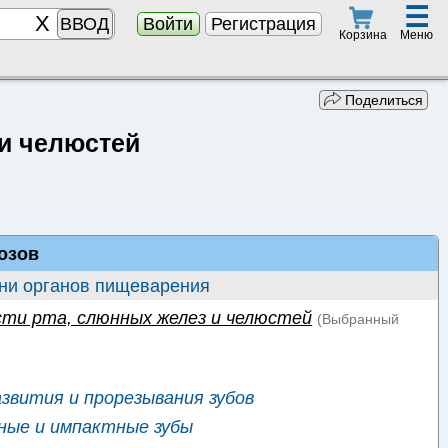
☰
ВВОД
Войти
Регистрация
Меню
Корзина
Поделиться
 и челюстей
озов
ни органов пищеварения
ти рта, слюнных желез и челюстей
(Выбранный
звития и прорезывания зубов
ные и импактные зубы