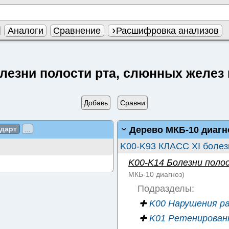
Аналоги
Сравнение
Расшифровка анализов
лезни полости рта, слюнных желез
Добавь
Сравни
Дерево МКБ-10 диагн
ндарт
...
K00-K93 КЛАСС XI болез
K00-K14
Болезни полос
МКБ-10
диагноз)
Подразделы:
✚
K00 Нарушения ра
✚
K01 Ретенирован