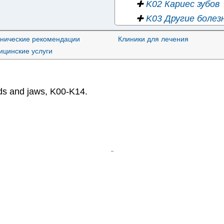
✚
K02 Кариес зубов
✚
K03 Другие болез
✚
K04 Болезни пуль
нические рекомендации
Клиники для лечения
✚
K05 Гингивит и б
цинские услуги
✚
K06 Другие измене
✚
K07 Челюстно-лиц
✚
K08 Другие измене
nds and jaws
,
K00-K14
.
K09 Кисты област
✚
K10 Другие болез
✚
K11 Болезнь слюн
✚
K12 Стоматит и 
✚
K13 Другие болез
✚
K14 Болезни язык
✚
K20-K31 Болезни пищев
✚
K35-K38 Болезни аппен
✚
K40-K46 Грыжи