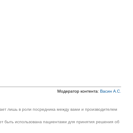
й энтерит и колит
и кишечника
альный венозный тромбоз
шины
ни
ого пузыря, желчевыводящих путей и
и органов пищеварения
олеваний ЖКТ
Модератор контента:
Васин А.С.
пает лишь в роли посредника между вами и производителем
ет быть использована пациентами для принятия решения об