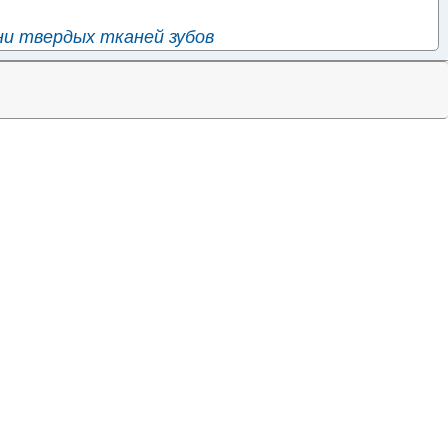
ни твердых тканей зубов
пы и периапикальных тканей
олезни пародонта
ния десны и беззубого альвеолярного края
евые аномалии [включая аномалии прикуса]
ния зубов и их опорного аппарата
и рта, не классифицированные в других рубриках
ни челюстей
ных желез
родственные поражения
ни губ и слизистой оболочки полости рта
а
ода, желудка и двенадцатиперстной кишки
дикса [червеобразного отростка]