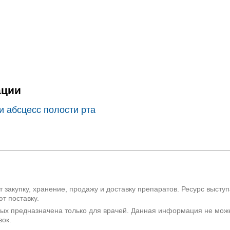
✚
K50-K52 Неинфекционны
✚
K55-K63 Другие болезн
✚
K64 Геморрой и периан
✚
K65-K67 Болезни брю
✚
K70-K77 Болезни пече
✚
K80-K87 Болезни желчн
ации
поджелудочной железы
и абсцесс полости рта
✚
K90-K93 Другие болезн
K94* Диагностика заб
 закупку, хранение, продажу и доставку препаратов. Ресурс высту
т поставку.
рых предназначена только для врачей. Данная информация не мож
вок.