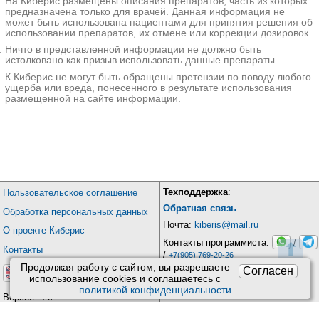
На Киберис размещены описания препаратов, часть из которых
предназначена только для врачей. Данная информация не
может быть использована пациентами для принятия решения об
использовании препаратов, их отмене или коррекции дозировок.
Ничто в представленной информации не должно быть
истолковано как призыв использовать данные препараты.
К Киберис не могут быть обращены претензии по поводу любого
ущерба или вреда, понесенного в результате использования
размещенной на сайте информации.
Техподдержка
:
Пользовательское соглашение
Обратная связь
Обработка персональных данных
Почта:
kiberis@mail.ru
О проекте Киберис
Контакты программиста:
/
⬆
Контакты
/
+7(905) 769-20-26
Продолжая работу с сайтом, вы разрешаете
Согласен
использование сookies и соглашаетесь с
политикой конфиденциальности
.
Версия: 4.9
Обновления