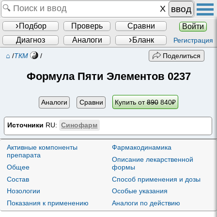
ввод
Подбор
Проверь
Сравни
Войти
Диагноз
Аналоги
Бланк
Регистрация
⌂
/
ТКМ
/
Поделиться
Формула Пяти Элементов 0237
Аналоги
Сравни
Купить от
890
840
₽
Источники
RU:
Синофарм
Активные компоненты
Фармакодинамика
препарата
Описание лекарственной
Общее
формы
Состав
Способ применения и дозы
Нозологии
Особые указания
Показания к применению
Аналоги по действию