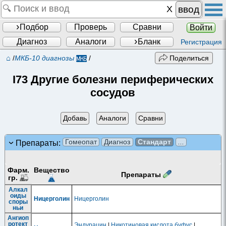
ввод
Подбор
Проверь
Сравни
Войти
Диагноз
Аналоги
Бланк
Регистрация
⌂
/
МКБ-10 диагнозы
/
Поделиться
I73 Другие болезни периферических
сосудов
Добавь
Аналоги
Сравни
Гомеопат
Диагноз
Стандарт
...
Препараты:
Фарм.
Вещество
Препараты
гр.
Алкал
оиды
Ницерголин
Ницерголин
споры
ньи
Ангиоп
ротект
Эндурацин
|
Никотиновая кислота буфус
|