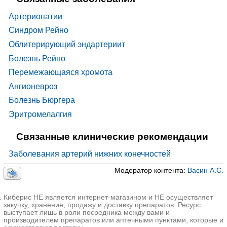
✚
I72 Другие формы аневризмы
Артериопатии
✚
I74 Эмболия и тромбоз артерий
Синдром Рейно
✚
I77 Другие поражения артерий и артериол
Облитерирующий эндартериит
✚
I78 Болезни капилляров
Болезнь Рейно
✚
I79 Поражения артерий, артериол и капилляров
при болезнях, классифицированных в других
Перемежающаяся хромота
рубриках
Ангионевроз
Болезнь Бюргера
Эритромелалгия
Связанные клинические рекомендации
Заболевания артерий нижних конечностей
Модератор контента:
Васин А.С.
Киберис НЕ является интернет-магазином и НЕ осуществляет
закупку, хранение, продажу и доставку препаратов. Ресурс
выступает лишь в роли посредника между вами и
производителем препаратов или аптечными пунктами, которые и