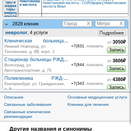
Никотинова
оры и
Никотиновая кислота - СОЛОфарм
|
Никотиновая
я кислота
коррек
кислота-Виал
торы
микроц
иркуля
Пирикарбат
ции
X
X
2828 клиник
Барбит
ураты
невролог
, 4 услуги
Подробнее
(проти
Фенобарбит
Фенобарбитал
воэпил
ал
ептиче
Клиническая больница
3050₽
от
ские)
РЖД-Медицина на
+7(831
..показать
Нижний Новгород, ул.
Витам
Запись
Таллинской
Таллинская, д. 8В, корп. 2
ины и
витами
Стационар больницы РЖД
ноподо
Витамин E
Доппельгерц Витамин E форте
3606₽
от
бные
на Автотранспортной
+7(844
..показать
Волгоград, ул.
средст
Запись
Автотранспортная, д. 75
ва
М-, н-
Поликлиника РЖД-
4380₽
от
Холино
Апрофен
Медицина на Гражданской
литики
+7(343
..показать
Екатеринбург, ул. Гражданская,
Запись
д. 9
Н-
Холино
литики
Азаметония
Поликлиника РЖД-
Описание
Основные медицинские услуги
4380₽
от
(гангли
бромид
Медицина на
+7(343
..показать
Екатеринбург, ул. Надеждинская,
облока
Связанные заболевания
Клиники для лечения
Запись
торы)
Надеждинской
д. 9А
Связанные клинические
Н-
рекомендации
Холино
5500₽
от
Евромед на Калинина 201
литики
+7(861
..показать
(миоре
Толперизон
Краснодар, ул. Калинина, д. 201
Запись
лаксан
+ Лидокаин
Другие названия и синонимы
ты) в