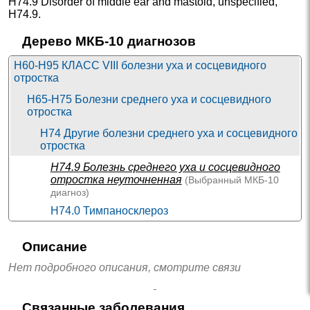
H74.9 Disorder of middle ear and mastoid
,
unspecified
,
H74.9
.
Дерево МКБ-10 диагнозов
H60-H95 КЛАСС VIII болезни уха и сосцевидного
отростка
H65-H75 Болезни среднего уха и сосцевидного
отростка
H74 Другие болезни среднего уха и сосцевидного
отростка
H74.9
Болезнь среднего уха и сосцевидного
отростка неуточненная
(Выбранный
МКБ-10
диагноз)
H74.0 Тимпаносклероз
H74.1 Адгезивная болезнь среднего уха
Описание
H74.2 Разрыв и дислокация слуховых косточек
Нет подробного описания, смотрите связи
H74.3 Другие приобретенные дефекты
слуховых косточек
H74.4 Полип среднего уха
Связанные заболевания