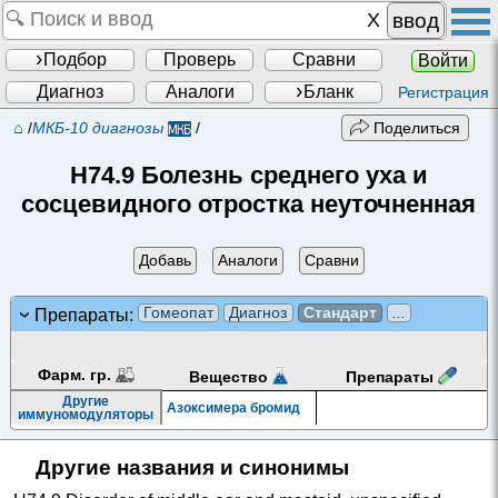
ввод
Подбор
Проверь
Сравни
Войти
Диагноз
Аналоги
Бланк
Регистрация
⌂
/
МКБ-10 диагнозы
/
Поделиться
H74.9 Болезнь среднего уха и
сосцевидного отростка неуточненная
Добавь
Аналоги
Сравни
Гомеопат
Диагноз
Стандарт
...
Препараты:
Фарм. гр.
Препараты
Вещество
Другие
Азоксимера бромид
иммуномодуляторы
Другие названия и синонимы