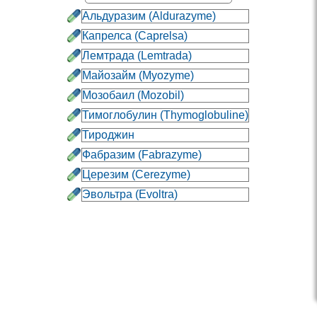
Альдуразим
(Aldurazyme)
Капрелса
(Caprelsa)
Лемтрада
(Lemtrada)
Майозайм
(Myozyme)
Мозобаил
(Mozobil)
Тимоглобулин
(Thymoglobuline)
Тироджин
Фабразим
(Fabrazyme)
Церезим
(Cerezyme)
Эвольтра
(Evoltra)