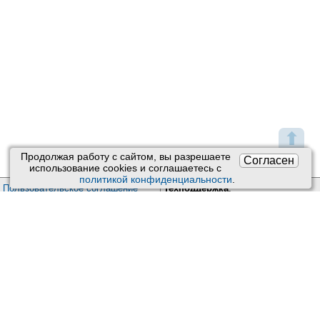
⬆
Продолжая работу с сайтом, вы разрешаете
Согласен
использование сookies и соглашаетесь с
политикой конфиденциальности
.
Пользовательское соглашение
Техподдержка
:
Обратная связь
Обработка персональных данных
Почта:
kiberis@mail.ru
О проекте Киберис
Контакты
Версия: 4.9
Обновления