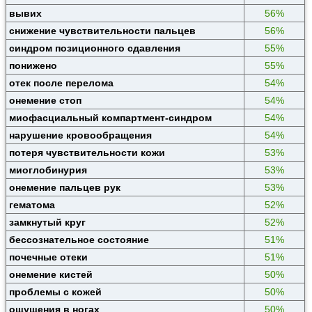
вывих
56%
снижение чувствительности пальцев
56%
синдром позиционного сдавления
55%
понижено
55%
отек после перелома
54%
онемение стоп
54%
миофасциальный компартмент-синдром
54%
нарушение кровообращения
54%
потеря чувствительности кожи
53%
миоглобинурия
53%
онемение пальцев рук
53%
гематома
52%
замкнутый круг
52%
бессознательное состояние
51%
почечные отеки
51%
онемение кистей
50%
проблемы с кожей
50%
ощущения в ногах
50%