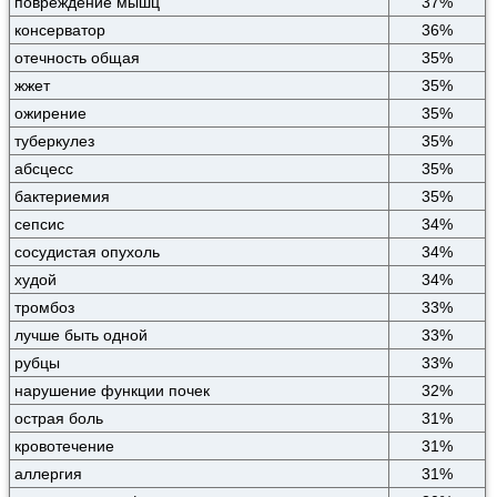
повреждение мышц
37%
консерватор
36%
отечность общая
35%
жжет
35%
ожирение
35%
туберкулез
35%
абсцесс
35%
бактериемия
35%
сепсис
34%
сосудистая опухоль
34%
худой
34%
тромбоз
33%
лучше быть одной
33%
рубцы
33%
нарушение функции почек
32%
острая боль
31%
кровотечение
31%
аллергия
31%