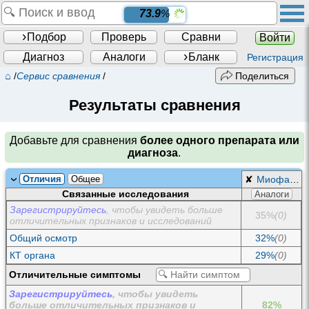
73.9
%
Подбор
Проверь
Сравни
Войти
Диагноз
Аналоги
Бланк
Регистрация
⌂
/
Сервис сравнения
/
Поделиться
Результаты сравнения
Добавьте для сравнения
более одного препарата или
диагноза
.
Отличия
Общее
✘
Миофасциальный компартмент-синдром
Связанные исследования
Аналоги
Зарегистрируйтесь
, чтобы увидеть больше
35%
(0)
отличительных признаков и исследований
Общий осмотр
32%
(0)
КТ органа
29%
(0)
Отличительные симптомы
Зарегистрируйтесь
, чтобы увидеть
больше отличительных признаков и
82%