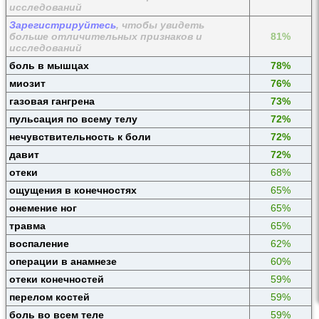
исследований
Зарегистрируйтесь
, чтобы увидеть
больше отличительных признаков и
81%
исследований
боль в мышцах
78%
миозит
76%
газовая гангрена
73%
пульсация по всему телу
72%
нечувствительность к боли
72%
давит
72%
отеки
68%
ощущения в конечностях
65%
онемение ног
65%
травма
65%
воспаление
62%
операции в анамнезе
60%
отеки конечностей
59%
перелом костей
59%
боль во всем теле
59%