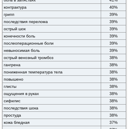
боль в запястьях
41%
контрактура
40%
грипп
39%
последствия перелома
39%
острый шок
39%
конечности боль
39%
послеоперационные боли
39%
невыносимая боль
39%
острый венозный тромбоз
38%
гангрена
38%
пониженная температура тела
38%
повышено
38%
глисты
38%
ощущения в руках
38%
сифилис
38%
последствия шока
38%
простуда
38%
кожа бледная
37%