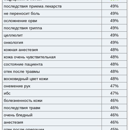
последствия приема лекарств
49%
не переносит боль
49%
осложнение орви
49%
последствия гриппа
49%
целлюлит
49%
онкология
49%
кожная анестезия
48%
кожа очень чувствительная
48%
состояние пациента
48%
отек после травмы
48%
восковидный цвет кожи
48%
онемение рук
47%
ибс
47%
болезненность кожи
46%
последствия травм
46%
очень бледный
46%
анестезия
46%
отек после операции
45%