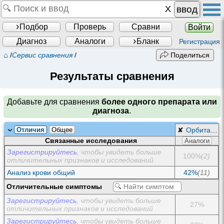
ввод
Подбор
Проверь
Сравни
Войти
Диагноз
Аналоги
Бланк
Регистрация
⌂
/
Сервис сравнения
/
Поделиться
Результаты сравнения
Добавьте для сравнения
более одного препарата или
диагноза
.
Отличия
Общее
✘
Орбитальные осложнения синуситов
Связанные исследования
Аналоги
Зарегистрируйтесь
, чтобы увидеть больше
100%
(2)
отличительных признаков и исследований
Анализ крови общий
42%
(11)
Отличительные симптомы
Зарегистрируйтесь
, чтобы увидеть больше
27%
отличительных признаков и исследований
Зарегистрируйтесь
, чтобы увидеть больше