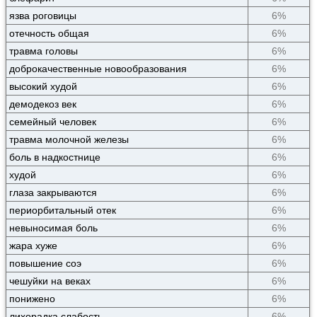
язва роговицы
6%
отечность общая
6%
травма головы
6%
доброкачественные новообразования
6%
высокий худой
6%
демодекоз век
6%
семейный человек
6%
травма молочной железы
6%
боль в надкостнице
6%
худой
6%
глаза закрываются
6%
периорбитальный отек
6%
невыносимая боль
6%
жара хуже
6%
повышение соэ
6%
чешуйки на веках
6%
понижено
6%
лихорадка слабость
6%