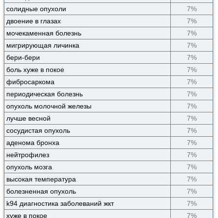
солидные опухоли
7%
двоение в глазах
7%
мочекаменная болезнь
7%
мигрирующая личинка
7%
бери-бери
7%
боль хуже в покое
7%
фибросаркома
7%
периодическая болезнь
7%
опухоль молочной железы
7%
лучше весной
7%
сосудистая опухоль
7%
аденома бронха
7%
нейтрофилез
7%
опухоль мозга
7%
высокая температура
7%
болезненная опухоль
7%
k94 диагностика заболеваний жкт
7%
хуже в покое
7%