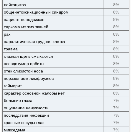
лейкоцитоз
8%
общеинтоксикационный синдром
8%
пациент неподвижен
8%
саркома мягких тканей
8%
рак
8%
паралитическая грудная клетка
8%
травма
8%
глазная щель смыкаются
8%
псевдотумор орбиты
8%
отек слизистой носа
8%
поражением лимфоузлов
8%
гайморит
8%
характер основной жалобы нет
8%
большие глаза
7%
ощущение ненужности
7%
последствия инфекции
7%
красные сосуды глаз
7%
микседема
7%