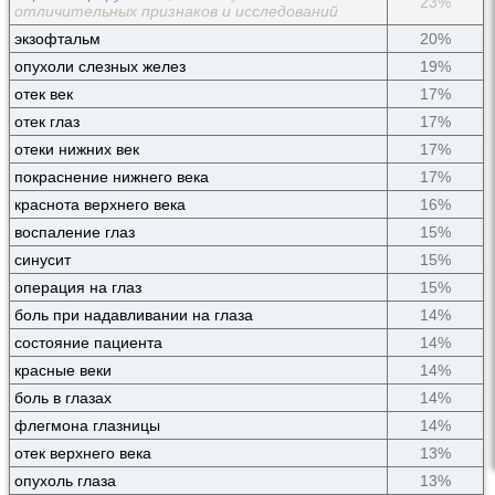
23%
отличительных признаков и исследований
экзофтальм
20%
опухоли слезных желез
19%
отек век
17%
отек глаз
17%
отеки нижних век
17%
покраснение нижнего века
17%
краснота верхнего века
16%
воспаление глаз
15%
синусит
15%
операция на глаз
15%
боль при надавливании на глаза
14%
состояние пациента
14%
красные веки
14%
боль в глазах
14%
флегмона глазницы
14%
отек верхнего века
13%
опухоль глаза
13%