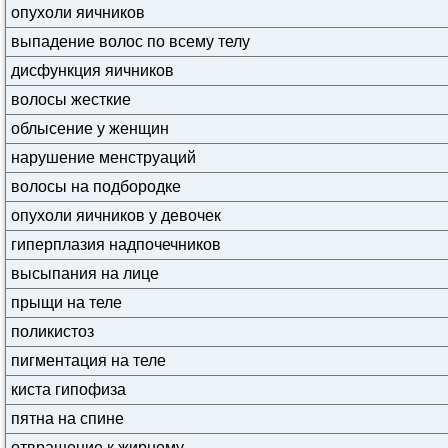
опухоли яичников
выпадение волос по всему телу
дисфункция яичников
волосы жесткие
облысение у женщин
нарушение менструаций
волосы на подбородке
опухоли яичников у девочек
гиперплазия надпочечников
высыпания на лице
прыщи на теле
поликистоз
пигментация на теле
киста гипофиза
пятна на спине
отвращение к жирному