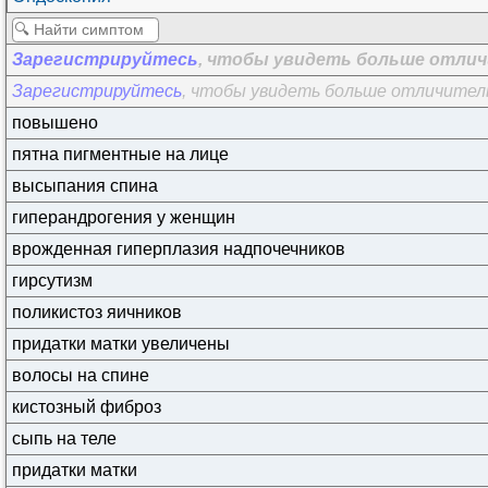
МРТ органа
Зарегистрируйтесь
УЗИ органа
, чтобы увидеть больше отлич
Зарегистрируйтесь
КТ органа
, чтобы увидеть больше отличитель
повышено
Измерения на приеме
пятна пигментные на лице
высыпания спина
гиперандрогения у женщин
врожденная гиперплазия надпочечников
гирсутизм
поликистоз яичников
придатки матки увеличены
волосы на спине
кистозный фиброз
сыпь на теле
придатки матки