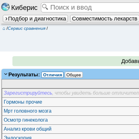
Киберис
Подбор и диагностика
Совместимость лекарств
⌂
/
Сервис сравнения
/
Добав
Результаты:
Отличия
Общее
Зарегистрируйтесь
, чтобы увидеть больше отличител
Гормоны прочие
Мрт головного мозга
Осмотр гинеколога
Анализ крови общий
Эндоскопия