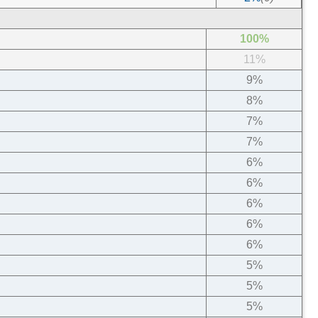
2%
(0)
100%
2%
(0)
11%
2%
(0)
2%
9%
(0)
8%
7%
7%
6%
6%
6%
6%
6%
5%
5%
5%