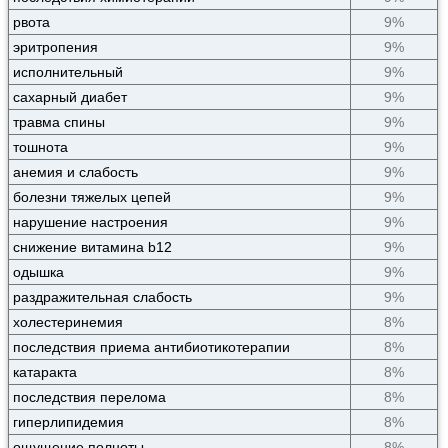
рвота
9%
эритропения
9%
исполнительный
9%
сахарный диабет
9%
травма спины
9%
тошнота
9%
анемия и слабость
9%
болезни тяжелых цепей
9%
нарушение настроения
9%
снижение витамина b12
9%
одышка
9%
раздражительная слабость
9%
холестеринемия
8%
последствия приема антибиотикотерапии
8%
катаракта
8%
последствия перелома
8%
гиперлипидемия
8%
ощущение полноты
8%