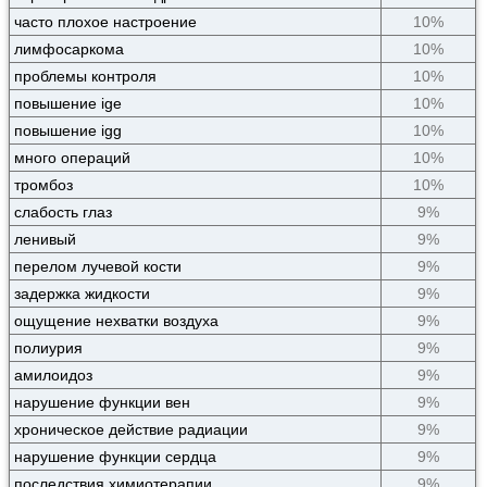
часто плохое настроение
10%
лимфосаркома
10%
проблемы контроля
10%
повышение ige
10%
повышение igg
10%
много операций
10%
тромбоз
10%
слабость глаз
9%
ленивый
9%
перелом лучевой кости
9%
задержка жидкости
9%
ощущение нехватки воздуха
9%
полиурия
9%
амилоидоз
9%
нарушение функции вен
9%
хроническое действие радиации
9%
нарушение функции сердца
9%
последствия химиотерапии
9%