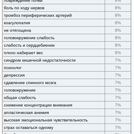
повреждение почки
8%
боль по ходу нервов
8%
тромбоз периферических артерий
8%
коагулопатия
8%
не отягощена
8%
головокружение слабость
8%
слабость и сердцебиение
8%
плохо набирает вес
8%
синдром кишечной недостаточности
7%
психолог
7%
депрессия
7%
сдавление спинного мозга
7%
головокружение
7%
общая слабость
7%
снижение концентрации внимания
7%
апластическая анемия
7%
высокая эмоциональная чувствительность
7%
страх оставаться одному
7%