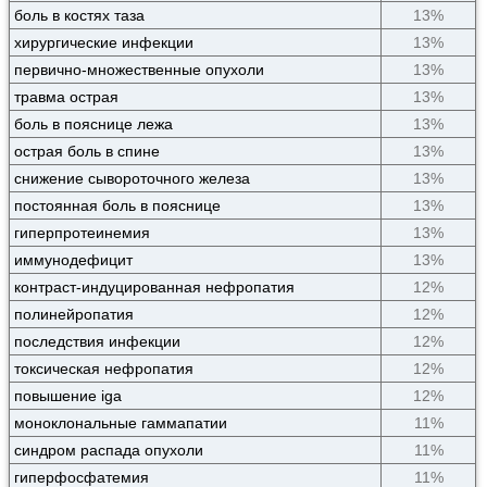
боль в костях таза
13%
хирургические инфекции
13%
первично-множественные опухоли
13%
травма острая
13%
боль в пояснице лежа
13%
острая боль в спине
13%
снижение сывороточного железа
13%
постоянная боль в пояснице
13%
гиперпротеинемия
13%
иммунодефицит
13%
контраст-индуцированная нефропатия
12%
полинейропатия
12%
последствия инфекции
12%
токсическая нефропатия
12%
повышение iga
12%
моноклональные гаммапатии
11%
синдром распада опухоли
11%
гиперфосфатемия
11%