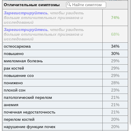
Отличительные симптомы
УЗИ Сердца
38%
(0)
Зарегистрируйтесь
, чтобы увидеть
ЭКГ
37%
(0)
больше отличительных признаков и
74%
Гормоны прочие
23%
(2)
исследований
Зарегистрируйтесь
, чтобы увидеть
больше отличительных признаков и
68%
исследований
остеосаркома
34%
повышено
30%
миеломная болезнь
29%
рак костей
29%
повышение соэ
29%
понижено
28%
плохой сон
23%
патологический перелом
21%
анемия
21%
почечная недостаточность
21%
перелом костей
20%
нарушение функции почек
20%