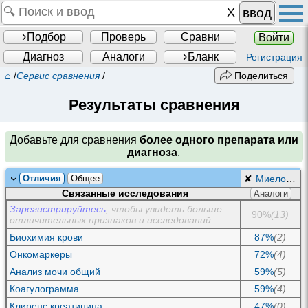
ввод
Подбор
Проверь
Сравни
Войти
Диагноз
Аналоги
Бланк
Регистрация
⌂
/
Сервис сравнения
/
Поделиться
Результаты сравнения
Добавьте для сравнения
более одного препарата или
диагноза
.
Отличия
Общее
✘
Миеломная болезнь
Связанные исследования
Аналоги
Зарегистрируйтесь
, чтобы увидеть больше
90%
(13)
отличительных признаков и исследований
Биохимия крови
87%
(2)
Онкомаркеры
72%
(4)
Анализ мочи общий
59%
(5)
Коагулограмма
59%
(4)
Клиренс креатинина
47%
(0)