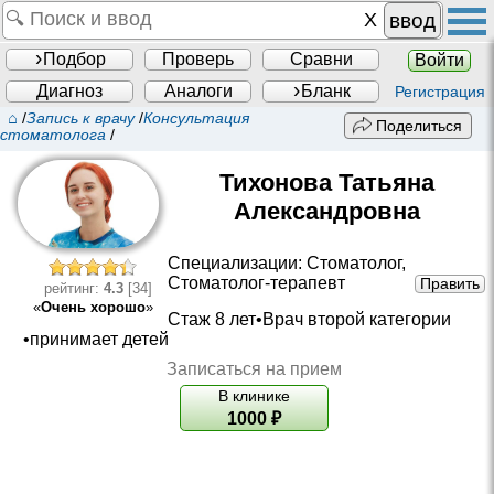
ввод
Подбор
Проверь
Сравни
Войти
Диагноз
Аналоги
Бланк
Регистрация
⌂
/
Запись к врачу
/
Консультация
Поделиться
стоматолога
/
Тихонова Татьяна
Александровна
Специализации:
Стоматолог
,
Стоматолог-терапевт
Править
рейтинг:
4.3
[34]
«
Очень хорошо
»
Стаж 8 лет•
Врач второй категории
•принимает детей
Записаться на прием
В клинике
1000
₽