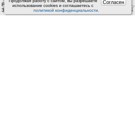
Продолжая работу с сайтом, вы разрешаете
Согласен
Рейтинг:
4.34
/
5
. Оценок:
использование сookies и соглашаетесь с
34
.
политикой конфиденциальности
.
Ставить оценки и оставлять отзывы можно только после
приема врача или получения заказа.
Читать отзывы
Техподдержка
:
Обратная связь
Пользовательское соглашение
Почта:
kiberis@mail.ru
Обработка персональных данных
О проекте Киберис
Контакты
Версия: 4.9
Обновления