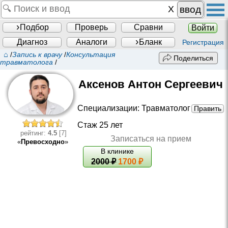
ввод
Подбор
Проверь
Сравни
Войти
Диагноз
Аналоги
Бланк
Регистрация
⌂
/
Запись к врачу
/
Консультация
Поделиться
травматолога
/
Аксенов Антон Сергеевич
Специализации:
Травматолог
Править
Стаж 25 лет
рейтинг:
4.5
[7]
Записаться на прием
«
Превосходно
»
В клинике
2000
₽
1700 ₽