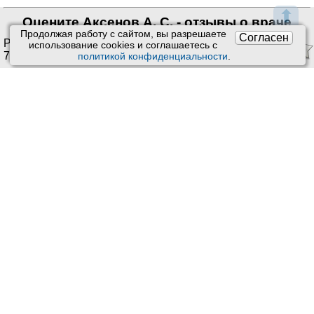
⬆
Оцените Аксенов А. С. - отзывы о враче
Продолжая работу с сайтом, вы разрешаете
Согласен
Рейтинг:
4.53
/
5
. Оценок:
использование сookies и соглашаетесь с
7
.
политикой конфиденциальности
.
Ставить оценки и оставлять отзывы можно только после
приема врача или получения заказа.
Читать отзывы
Техподдержка
:
Пользовательское соглашение
Обратная связь
Обработка персональных данных
Почта:
kiberis@mail.ru
О проекте Киберис
Контакты
Версия: 4.9
Обновления