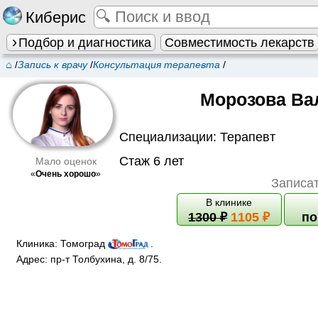
Киберис
Подбор и диагностика
Совместимость лекарств
⌂
/
Запись к врачу
/
Консультация терапевта
/
Морозова Ва
Специализации:
Терапевт
Стаж 6 лет
Мало оценок
«
Очень хорошо
»
Записат
В клинике
1300
₽
1105 ₽
по
Клиника:
Томоград
.
Адрес:
пр-т Толбухина, д. 8/75
.