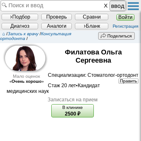
ввод
Подбор
Проверь
Сравни
Войти
Диагноз
Аналоги
Бланк
Регистрация
⌂
/
Запись к врачу
/
Консультация
Поделиться
ортодонта
/
Филатова Ольга
Сергеевна
Специализации:
Стоматолог-ортодонт
Мало оценок
Править
«
Очень хорошо
»
Стаж 20 лет•
Кандидат
медицинских наук
Записаться на прием
В клинике
2500
₽