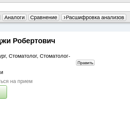
Аналоги
Сравнение
Расшифровка анализов
джи Робертович
ург
,
Стоматолог
,
Стоматолог-
Править
ии
ься на прием