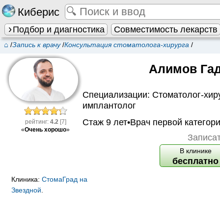
Киберис
Подбор и диагностика
Совместимость лекарств
⌂
/
Запись к врачу
/
Консультация стоматолога-хирурга
/
Алимов Га
Специализации:
Стоматолог-хир
имплантолог
Стаж 9 лет•
Врач первой категор
рейтинг:
4.2
[7]
«
Очень хорошо
»
Записат
В клинике
бесплатно
Клиника:
СтомаГрад на
Звездной
.