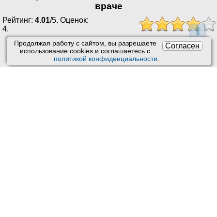
враче
Рейтинг:
4.01
/
5
. Оценок:
⬆
4
.
Продолжая работу с сайтом, вы разрешаете
Согласен
Ставить оценки и оставлять отзывы можно только после
использование сookies и соглашаетесь с
политикой конфиденциальности
.
приема врача или получения заказа.
Читать отзывы
Пользовательское соглашение
Техподдержка
:
Обратная связь
Обработка персональных данных
Почта:
kiberis@mail.ru
О проекте Киберис
Контакты
Версия: 4.9
Обновления