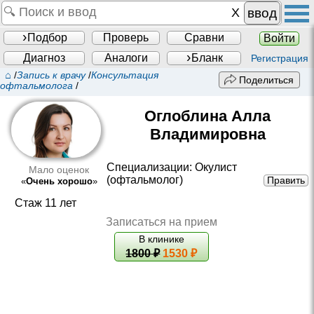
ввод
Подбор
Проверь
Сравни
Войти
Диагноз
Аналоги
Бланк
Регистрация
⌂
/
Запись к врачу
/
Консультация
Поделиться
офтальмолога
/
Оглоблина Алла
Владимировна
Специализации:
Окулист
Мало оценок
(офтальмолог)
Править
«
Очень хорошо
»
Стаж 11 лет
Записаться на прием
В клинике
1800
₽
1530 ₽