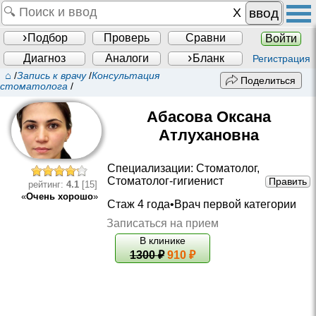
ввод
Подбор
Проверь
Сравни
Войти
Диагноз
Аналоги
Бланк
Регистрация
⌂
/
Запись к врачу
/
Консультация
Поделиться
стоматолога
/
Абасова Оксана
Атлухановна
Специализации:
Стоматолог
,
Стоматолог-гигиенист
Править
рейтинг:
4.1
[15]
«
Очень хорошо
»
Стаж 4 года•
Врач первой категории
Записаться на прием
В клинике
1300
₽
910 ₽