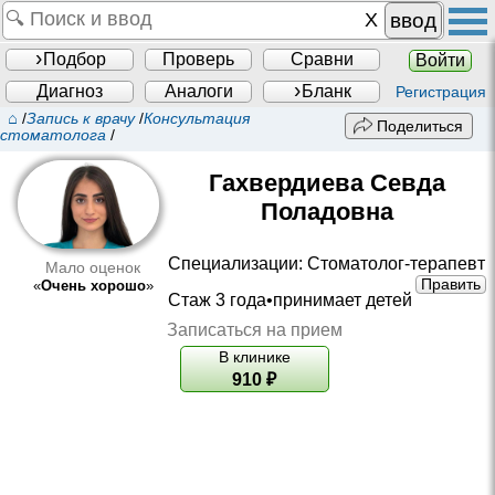
ввод
Подбор
Проверь
Сравни
Войти
Диагноз
Аналоги
Бланк
Регистрация
⌂
/
Запись к врачу
/
Консультация
Поделиться
стоматолога
/
Гахвердиева Севда
Поладовна
Специализации:
Стоматолог-терапевт
Мало оценок
Править
«
Очень хорошо
»
Стаж 3 года•принимает детей
Записаться на прием
В клинике
910
₽