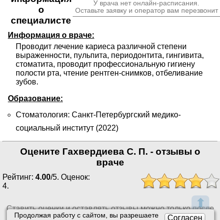
У врача нет онлайн-расписания.
о
Оставьте заявку и оператор вам перезвонит
специалисте
Информация о враче:
Проводит лечение кариеса различной степени 
выраженности, пульпита, периодонтита, гингивита, 
стоматита, проводит профессиональную гигиену 
полости рта, чтение рентген-снимков, отбеливание 
зубов.
Образование:
Стоматология: Санкт-Петербургский медико-
социальный институт (2022)
Оцените Гахвердиева С. П. - отзывы о
враче
Рейтинг:
4.00
/
5
. Оценок:
4
.
⬆
Ставить оценки и оставлять отзывы можно только после
Продолжая работу с сайтом, вы разрешаете
приема врача или получения заказа.
Согласен