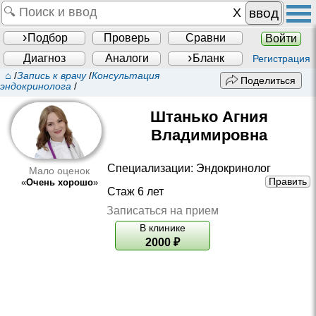
ввод
Подбор
Проверь
Сравни
Войти
Диагноз
Аналоги
Бланк
Регистрация
⌂
/
Запись к врачу
/
Консультация
Поделиться
эндокринолога
/
Штанько Агния
Владимировна
Специализации:
Эндокринолог
Мало оценок
Править
«
Очень хорошо
»
Стаж 6 лет
Записаться на прием
В клинике
2000
₽