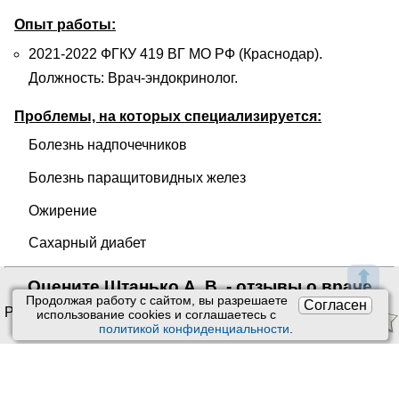
Опыт работы:
2021-2022 ФГКУ 419 ВГ МО РФ (Краснодар).
Должность: Врач-эндокринолог.
Проблемы, на которых специализируется:
Болезнь надпочечников
Болезнь паращитовидных желез
Ожирение
Сахарный диабет
⬆
Оцените Штанько А. В. - отзывы о враче
Продолжая работу с сайтом, вы разрешаете
Согласен
Рейтинг: 0/5. Оценок: 0
использование сookies и соглашаетесь с
политикой конфиденциальности
.
Ставить оценки и оставлять
отзывы можно только после приема врача или получения
заказа.