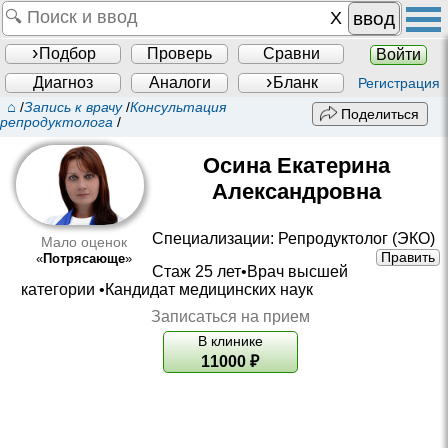
ввод
Подбор
Проверь
Сравни
Войти
Диагноз
Аналоги
Бланк
Регистрация
⌂
/
Запись к врачу
/
Консультация
Поделиться
репродуктолога
/
Осина Екатерина
Александровна
Специализации:
Репродуктолог (ЭКО)
Мало оценок
Править
«
Потрясающе
»
Стаж 25 лет•
Врач высшей
категории
•
Кандидат медицинских наук
Записаться на прием
В клинике
11000
₽