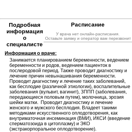
Расписание
Подробная
информация
У врача нет онлайн-расписания.
о
Оставьте заявку и оператор вам перезвонит
специалисте
Информация о враче:
Занимается планированием беременности, ведением 
беременности и родов, ведением пациенток в 
послеродовой период. Также проводит диагностику и 
лечение причин невынашивания беременности. 
Проводит диагностику и лечение таких заболеваний, 
как бесплодие (различной этиологии), воспалительные 
заболевания (вульвит, вагинит), ЗППП (заболевания, 
передающиеся половым путем), молочница, эрозия 
шейки матки.  Проводит диагностику и лечение 
женского и мужского бесплодия. Владеет такими 
методиками искусственного оплодотворения, как 
внутриматочная инсеминация (ВМИ), ИКСИ (введение 
сперматозоида в цитоплазму) и ЭКО 
(экстракорпоральное оплодотворение).