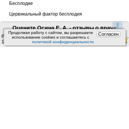
Бесплодие
Цервикальный фактор бесплодия
⬆
Оцените Осина Е. А. - отзывы о враче
Продолжая работу с сайтом, вы разрешаете
Согласен
Рейтинг:
4.76
/
5
. Оценок:
использование сookies и соглашаетесь с
1
.
политикой конфиденциальности
.
Ставить оценки и оставлять отзывы можно только после
приема врача или получения заказа.
Читать отзывы
Пользовательское соглашение
Техподдержка
:
Обратная связь
Обработка персональных данных
Почта:
kiberis@mail.ru
О проекте Киберис
Контакты
Версия: 4.9