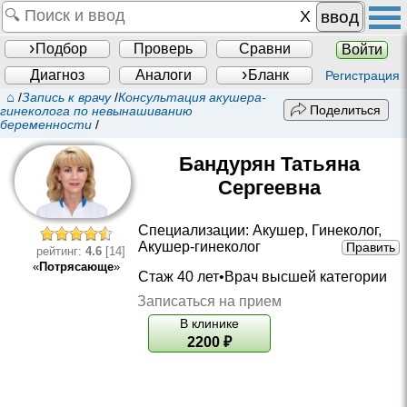
ввод
Подбор
Проверь
Сравни
Войти
Диагноз
Аналоги
Бланк
Регистрация
⌂
/
Запись к врачу
/
Консультация акушера-
Поделиться
гинеколога по невынашиванию
беременности
/
Бандурян Татьяна
Сергеевна
Специализации:
Акушер
,
Гинеколог
,
Акушер-гинеколог
Править
рейтинг:
4.6
[14]
«
Потрясающе
»
Стаж 40 лет•
Врач высшей категории
Записаться на прием
В клинике
2200
₽