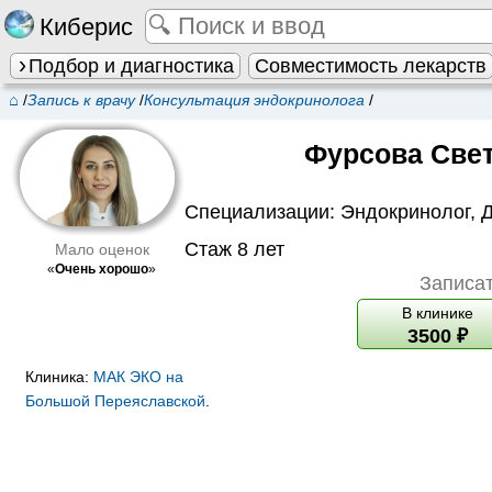
Киберис
Подбор и диагностика
Совместимость лекарств
⌂
/
Запись к врачу
/
Консультация эндокринолога
/
Фурсова Све
Специализации:
Эндокринолог
,
Д
Стаж 8 лет
Мало оценок
«
Очень хорошо
»
Записат
В клинике
3500
₽
Клиника:
МАК ЭКО на
Большой Переяславской
.