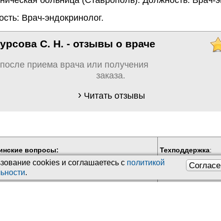
сть: Врач-эндокринолог.
рсова С. Н. - отзывы о враче
 после приема врача или получения
заказа.
Читать отзывы
инские вопросы:
Техподдержка
:
бные консультации
Обратная связь
зование сookies и соглашаетесь с
политикой
Согласе
ьности
.
Почта:
kiberis@mai