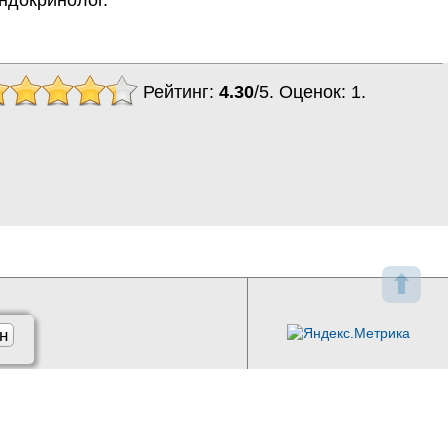
Рейтинг:
4.30
/
5
. Оценок:
1
.
⬆
н
l.ru