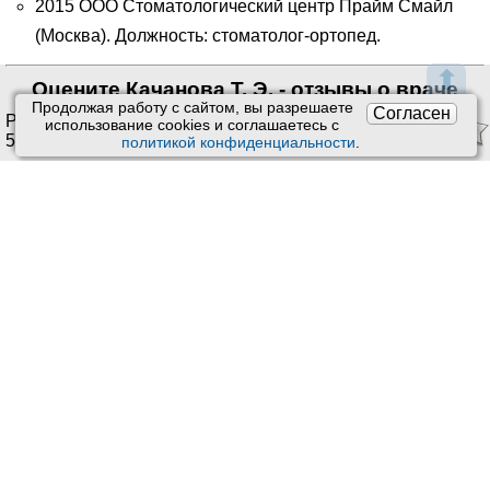
2015 ООО Стоматологический центр Прайм Смайл
(Москва). Должность: стоматолог-ортопед.
⬆
Оцените Качанова Т. Э. - отзывы о враче
Продолжая работу с сайтом, вы разрешаете
Согласен
Рейтинг:
4.60
/
5
. Оценок:
использование сookies и соглашаетесь с
50
.
политикой конфиденциальности
.
Ставить оценки и оставлять отзывы можно только после
приема врача или получения заказа.
Читать отзывы
Пользовательское соглашение
Техподдержка
:
Обратная связь
Обработка персональных данных
Почта:
kiberis@mail.ru
О проекте Киберис
Контакты
Версия: 4.9
Обновления