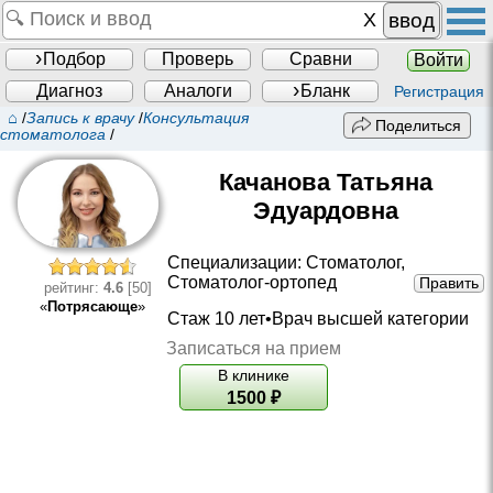
ввод
Подбор
Проверь
Сравни
Войти
Диагноз
Аналоги
Бланк
Регистрация
⌂
/
Запись к врачу
/
Консультация
Поделиться
стоматолога
/
Качанова Татьяна
Эдуардовна
Специализации:
Стоматолог
,
Стоматолог-ортопед
Править
рейтинг:
4.6
[50]
«
Потрясающе
»
Стаж 10 лет•
Врач высшей категории
Записаться на прием
В клинике
1500
₽