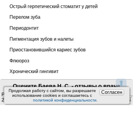
Острый герпетический стоматит у детей
Перелом зуба
Периодонтит
Пигментация зубов и налеты
Приостановившийся кариес зубов
Флюороз
Хронический гингивит
⬆
Оцените Баева Н. С. - отзывы о враче
Продолжая работу с сайтом, вы разрешаете
Согласен
Рейтинг:
4.00
/
5
. Оценок:
использование сookies и соглашаетесь с
2
.
политикой конфиденциальности
.
Ставить оценки и оставлять отзывы можно только после
приема врача или получения заказа.
Читать отзывы