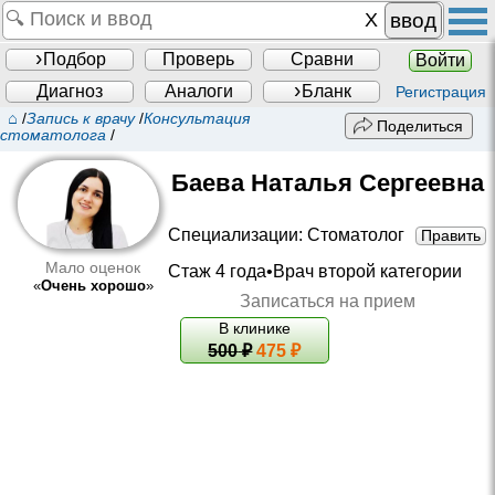
ввод
Подбор
Проверь
Сравни
Войти
Диагноз
Аналоги
Бланк
Регистрация
⌂
/
Запись к врачу
/
Консультация
Поделиться
стоматолога
/
Баева Наталья Сергеевна
Специализации:
Стоматолог
Править
Мало оценок
Стаж 4 года•
Врач второй категории
«
Очень хорошо
»
Записаться на прием
В клинике
500
₽
475 ₽