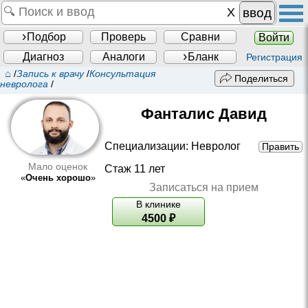
ввод
Подбор
Проверь
Сравни
Войти
Диагноз
Аналоги
Бланк
Регистрация
⌂
/
Запись к врачу
/
Консультация
Поделиться
невролога
/
Фанталис Давид
Специализации:
Невролог
Править
Мало оценок
Стаж 11 лет
«
Очень хорошо
»
Записаться на прием
В клинике
4500
₽