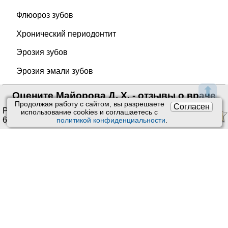
Флюороз зубов
Хронический периодонтит
Эрозия зубов
Эрозия эмали зубов
⬆
Оцените Майорова Д. Х. - отзывы о враче
Продолжая работу с сайтом, вы разрешаете
Согласен
Рейтинг:
4.69
/
5
. Оценок:
использование сookies и соглашаетесь с
68
.
политикой конфиденциальности
.
Ставить оценки и оставлять отзывы можно только после
приема врача или получения заказа.
Читать отзывы
Техподдержка
:
Обратная связь
Почта:
kiberis@mail.ru