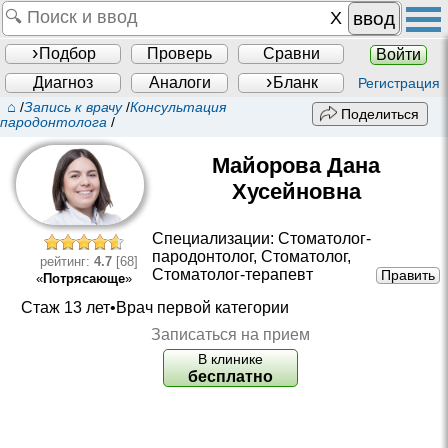
ввод
Подбор
Проверь
Сравни
Войти
Диагноз
Аналоги
Бланк
Регистрация
⌂
/
Запись к врачу
/
Консультация
Поделиться
пародонтолога
/
Майорова Дана
Хусейновна
Специализации:
Стоматолог-
пародонтолог
,
Стоматолог
,
рейтинг:
4.7
[68]
Стоматолог-терапевт
Править
«
Потрясающе
»
Стаж 13 лет•
Врач первой категории
Записаться на прием
В клинике
бесплатно