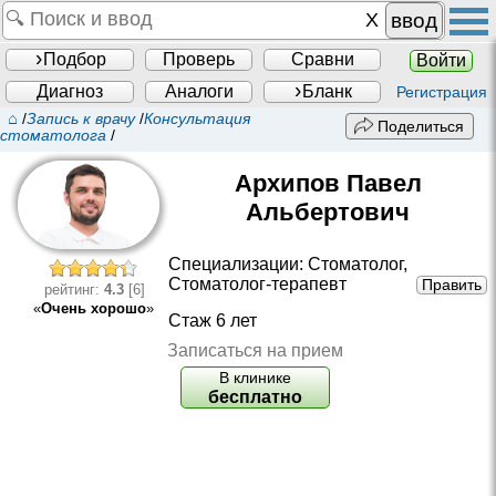
ввод
Подбор
Проверь
Сравни
Войти
Диагноз
Аналоги
Бланк
Регистрация
⌂
/
Запись к врачу
/
Консультация
Поделиться
стоматолога
/
Архипов Павел
Альбертович
Специализации:
Стоматолог
,
Стоматолог-терапевт
Править
рейтинг:
4.3
[6]
«
Очень хорошо
»
Стаж 6 лет
Записаться на прием
В клинике
бесплатно