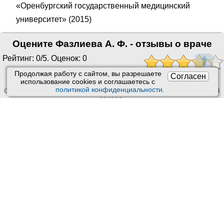
«Оренбургский государственный медицинский
университет» (2015)
Оцените Фазлиева А. Ф. - отзывы о враче
Рейтинг: 0/5. Оценок: 0
⬆
Продолжая работу с сайтом, вы разрешаете
Согласен
Ставить оценки и оставлять
использование сookies и соглашаетесь с
политикой конфиденциальности
.
отзывы можно только после приема врача или получения
заказа.
Читать отзывы
Пользовательское соглашение
Техподдержка
:
Обратная связь
Обработка персональных данных
Почта:
kiberis@mail.ru
О проекте Киберис
Контакты
Версия: 4.9