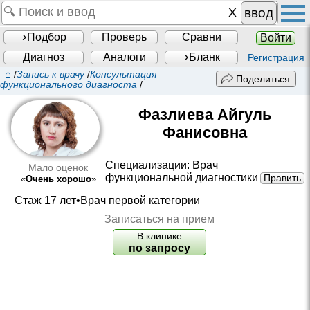
ввод
Подбор
Проверь
Сравни
Войти
Диагноз
Аналоги
Бланк
Регистрация
⌂
/
Запись к врачу
/
Консультация
Поделиться
функционального диагноста
/
Фазлиева Айгуль
Фанисовна
Специализации:
Врач
Мало оценок
функциональной диагностики
Править
«
Очень хорошо
»
Стаж 17 лет•
Врач первой категории
Записаться на прием
В клинике
по запросу