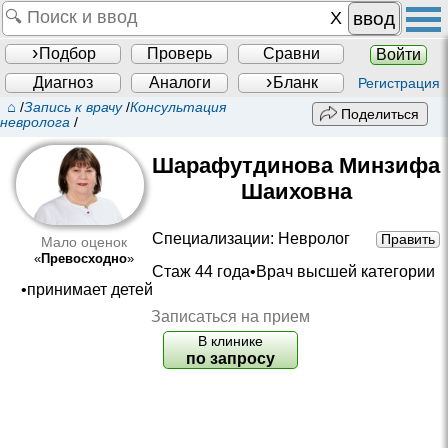
ввод
Подбор
Проверь
Сравни
Войти
Диагноз
Аналоги
Бланк
Регистрация
⌂
/
Запись к врачу
/
Консультация
Поделиться
невролога
/
Шарафутдинова Минзифа
Шаиховна
Специализации:
Невролог
Править
Мало оценок
«
Превосходно
»
Стаж 44 года•
Врач высшей категории
•принимает детей
Записаться на прием
В клинике
по запросу