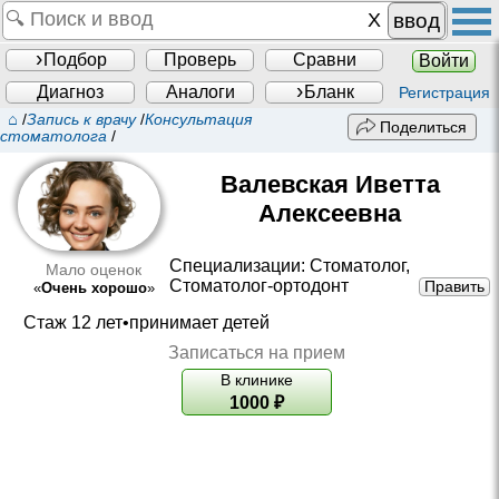
ввод
Подбор
Проверь
Сравни
Войти
Диагноз
Аналоги
Бланк
Регистрация
⌂
/
Запись к врачу
/
Консультация
Поделиться
стоматолога
/
Валевская Иветта
Алексеевна
Специализации:
Стоматолог
,
Мало оценок
Стоматолог-ортодонт
Править
«
Очень хорошо
»
Стаж 12 лет•принимает детей
Записаться на прием
В клинике
1000
₽