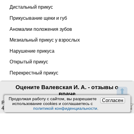
Дистальный прикус
Прикусывание щеки и губ
Аномалии положения зубов
Мезиальный прикус у взрослых
Нарушение прикуса
Открытый прикус
Перекрестный прикус
Оцените Валевская И. А. - отзывы о
⬆
враче
Продолжая работу с сайтом, вы разрешаете
Согласен
Рейтинг:
4.13
/
5
. Оценок:
использование сookies и соглашаетесь с
4
.
политикой конфиденциальности
.
Ставить оценки и оставлять отзывы можно только после
приема врача или получения заказа.