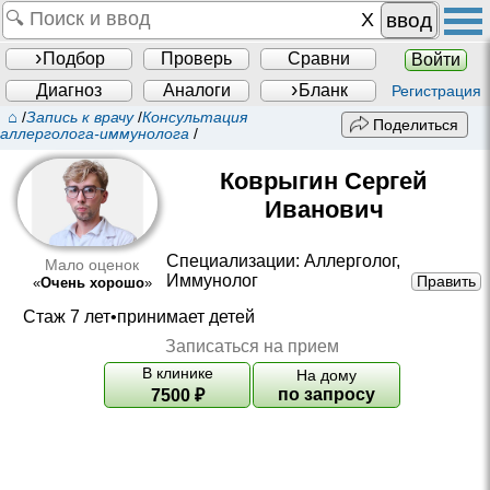
ввод
Подбор
Проверь
Сравни
Войти
Диагноз
Аналоги
Бланк
Регистрация
⌂
/
Запись к врачу
/
Консультация
Поделиться
аллерголога-иммунолога
/
Коврыгин Сергей
Иванович
Специализации:
Аллерголог
,
Мало оценок
Иммунолог
Править
«
Очень хорошо
»
Стаж 7 лет•принимает детей
Записаться на прием
В клинике
На дому
по запросу
7500
₽