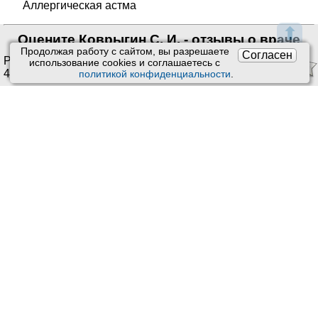
Аллергическая астма
⬆
Оцените Коврыгин С. И. - отзывы о враче
Продолжая работу с сайтом, вы разрешаете
Согласен
Рейтинг:
4.23
/
5
. Оценок:
использование сookies и соглашаетесь с
4
.
политикой конфиденциальности
.
Ставить оценки и оставлять отзывы можно только после
приема врача или получения заказа.
Читать отзывы
Техподдержка
:
Обратная связь
Пользовательское соглашение
Почта:
kiberis@mail.ru
Обработка персональных данных
О проекте Киберис
Контакты
Версия: 4.9
Обновления