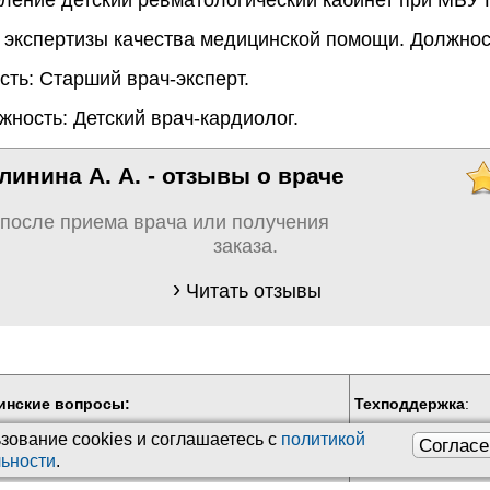
 экспертизы качества медицинской помощи. Должност
ть: Старший врач-эксперт.
жность: Детский врач-кардиолог.
линина А. А. - отзывы о враче
 после приема врача или получения
заказа.
Читать отзывы
инские вопросы:
Техподдержка
:
бные консультации
Обратная связь
зование сookies и соглашаетесь с
политикой
Согласе
Почта:
kiberis@mai
ьности
.