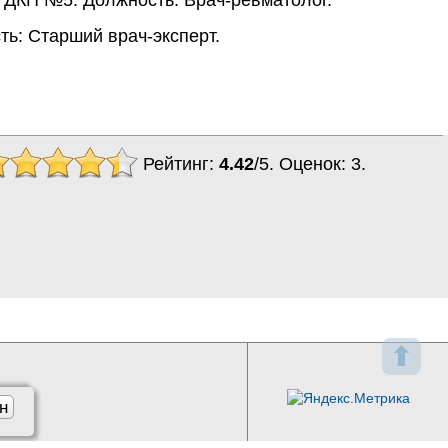
ь: Старший врач-эксперт.
Рейтинг:
4.42
/
5
. Оценок:
3
.
⬆
н
l.ru