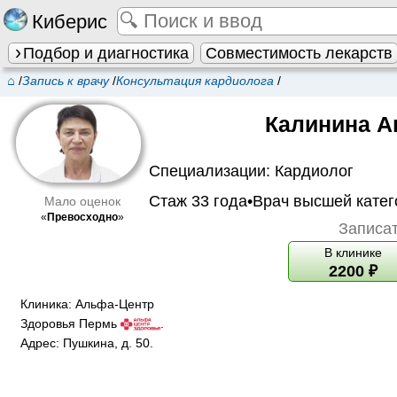
Киберис
Подбор и диагностика
Совместимость лекарств
⌂
/
Запись к врачу
/
Консультация кардиолога
/
Калинина А
Специализации:
Кардиолог
Стаж 33 года•
Врач высшей катег
Мало оценок
«
Превосходно
»
Записат
В клинике
2200
₽
Клиника:
Альфа-Центр
Здоровья Пермь
.
Адрес:
Пушкина, д. 50
.