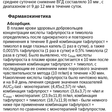
среднее суточное снижение ВГД составляло 10 мм , с
диапазоном от 9 до 12 мм в течение суток.
Фармакокинетика
Абсорбция.
В плазме крови здоровых добровольцев
концентрации кислоты тафлупроста и тимолола
определялись после однократного и повторного
применения в течение 8 дней комбинации тафлупрост +
тимолол в виде глазных капель (1 раз в сутки), а также
0,0015% тафлупроста (1 раз в сутки) и 0,5% тимолола (2
раза в сутки). Было выявлено, что с
кислоты
max
тафлупроста в плазме крови достигается к 10 мин после
применения комбинации тафлупрост + тимолол, с
последующим ее снижением ниже порогового значения
чувствительности метода (10 пг/мл) в течение »30 мин.
Накопление кислоты тафлупроста было ничтожно мало,
и на 8-й день лечения средние значения показателей
AUC
-last - монотерапия: (4,45±2,57) пг·ч/мл,
0
комбинация тафлупрост + тимолол: (3,6±3,7) пг·ч/мл и
С
- монотерапия: (23,9±11,8) пг/мл, комбинация
max
тафлупрост + тимолол: (18,7±11,9) пг/мл - были немного
ниже при применении комбинации тафлупрост +
тимолол по сравнению с монотерапией тафлупростом.