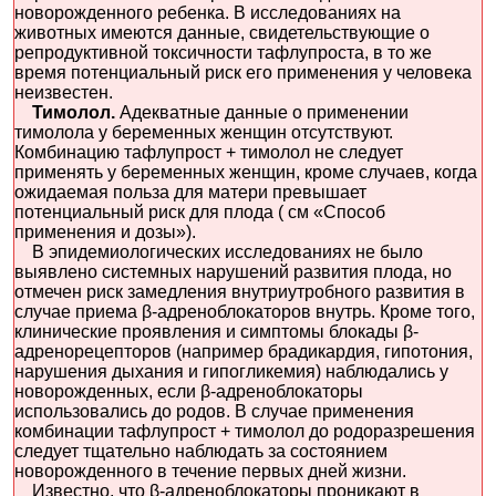
новорожденного ребенка. В исследованиях на
животных имеются данные, свидетельствующие о
репродуктивной токсичности тафлупроста, в то же
время потенциальный риск его применения у человека
неизвестен.
Тимолол.
Адекватные данные о применении
тимолола у беременных женщин отсутствуют.
Комбинацию тафлупрост + тимолол не следует
применять у беременных женщин, кроме случаев, когда
ожидаемая польза для матери превышает
потенциальный риск для плода ( см «Способ
применения и дозы»).
В эпидемиологических исследованиях не было
выявлено системных нарушений развития плода, но
отмечен риск замедления внутриутробного развития в
случае приема β-адреноблокаторов внутрь. Кроме того,
клинические проявления и симптомы блокады β-
адренорецепторов (например брадикардия, гипотония,
нарушения дыхания и гипогликемия) наблюдались у
новорожденных, если β-адреноблокаторы
использовались до родов. В случае применения
комбинации тафлупрост + тимолол до родоразрешения
следует тщательно наблюдать за состоянием
новорожденного в течение первых дней жизни.
Известно, что β-адреноблокаторы проникают в