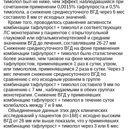
тимолол был не ниже, чем эффект, наблюдавшийся при
сочетанном применении 0,0015% тафлупроста и 0,5%
тимолола, а снижение среднесуточного ВГД через 6 мес
составило 8 мм от исходных значений.
Кроме того, проводилось сравнение активности
комбинации тафлупрост + тимолол и соответствующих
ЛС монотерапии у пациентов с открытоугольной
глаукомой или офтальмогипертензией и средним
значением ВГД до лечения, составлявшим 26-27 мм
Снижение среднесуточного ВГД на фоне применения
комбинации тафлупрост + тимолол было статистически
более значимо, чем таковое на фоне монотерапии
тафлупростом, применявшимся 1 раз в сутки, утром,
или тимололом, применявшимся 2 раза в сутки. Через 3
мес лечения снижение среднесуточного ВГД по
сравнению с его исходным уровнем в группе
комбинации тафлупрост + тимолол составило 9 мм по
сравнению с 7 мм , наблюдаемыми в обеих группах
монотерапии. Снижение ВГД у применявших
комбинацию тафлупрост + тимолол в течение суток
колебалось между 7 и 9 мм.
Объединенные данные этих двух клинических
исследований у пациентов (n=168) с исходно высоким
ВГД от 26 мм или выше показали, что у применявших
комбинацию тафлупрост + тимолол через 3 или 6 мес