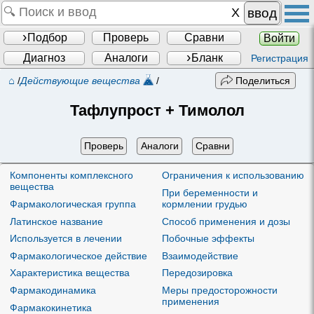
ввод
Подбор
Проверь
Сравни
Войти
Диагноз
Аналоги
Бланк
Регистрация
⌂
/
Действующие вещества
/
Поделиться
Тафлупрост + Тимолол
Проверь
Аналоги
Сравни
Компоненты комплексного
Ограничения к использованию
вещества
При беременности и
Фармакологическая группа
кормлении грудью
Латинское название
Способ применения и дозы
Используется в лечении
Побочные эффекты
Фармакологическое действие
Взаимодействие
Характеристика вещества
Передозировка
Фармакодинамика
Меры предосторожности
применения
Фармакокинетика