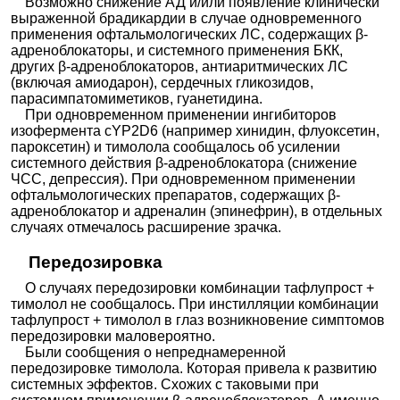
Возможно снижение АД и/или появление клинически
выраженной брадикардии в случае одновременного
применения офтальмологических ЛС, содержащих β-
адреноблокаторы, и системного применения БКК,
других β-адреноблокаторов, антиаритмических ЛС
(включая амиодарон), сердечных гликозидов,
парасимпатомиметиков, гуанетидина.
При одновременном применении ингибиторов
изофермента сYP2D6 (например хинидин, флуоксетин,
пароксетин) и тимолола сообщалось об усилении
системного действия β-адреноблокатора (снижение
ЧСС, депрессия). При одновременном применении
офтальмологических препаратов, содержащих β-
адреноблокатор и адреналин (эпинефрин), в отдельных
случаях отмечалось расширение зрачка.
Передозировка
О случаях передозировки комбинации тафлупрост +
тимолол не сообщалось. При инстилляции комбинации
тафлупрост + тимолол в глаз возникновение симптомов
передозировки маловероятно.
Были сообщения о непреднамеренной
передозировке тимолола. Которая привела к развитию
системных эффектов. Схожих с таковыми при