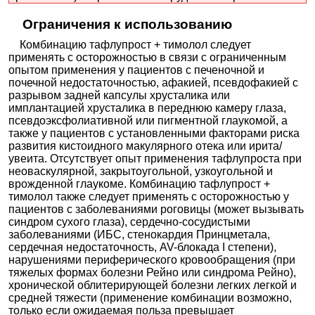
Ограничения к использованию
Комбинацию тафлупрост + тимолол следует
применять с осторожностью в связи с ограниченным
опытом применения у пациентов с печеночной и
почечной недостаточностью, афакией, псевдофакией с
разрывом задней капсулы хрусталика или
имплантацией хрусталика в переднюю камеру глаза,
псевдоэксфолиативной или пигментной глаукомой, а
также у пациентов с установленными факторами риска
развития кистоидного макулярного отека или ирита/
увеита. Отсутствует опыт применения тафлупроста при
неоваскулярной, закрытоугольной, узкоугольной и
врожденной глаукоме. Комбинацию тафлупрост +
тимолол также следует применять с осторожностью у
пациентов с заболеваниями роговицы (может вызывать
синдром сухого глаза), сердечно-сосудистыми
заболеваниями (ИБС, стенокардия Принцметала,
сердечная недостаточность, AV-блокада I степени),
нарушениями периферического кровообращения (при
тяжелых формах болезни Рейно или синдрома Рейно),
хронической облитерирующей болезни легких легкой и
средней тяжести (применение комбинации возможно,
только если ожидаемая польза превышает