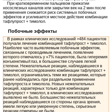
При кратковременном пальцевом прижатии
носослезных каналов или закрытии век на 2 мин после
применения снижается риск системных побочных
эффектов и усиливается местное действие комбинации
тафлупрост + тимолол.
Побочные эффекты
В рамках клинических исследований >484 пациентов
получали лечение комбинацией тафлупрост + тимолол.
Наиболее часто выявляемым побочным эффектом,
связанным с проводимым лечением, появление
которого отмечалось у »7% пациентов, была гиперемия
конъюнктивы/глаз, в большинстве случаев легкой
степени. Нежелательные реакции, наблюдавшиеся в
клинических исследованиях комбинации тафлупрост +
тимолол, ограничивались теми же реакциями, которые
ранее наблюдались при раздельном применении
тафлупроста и тимолола. Новых нежелательных
реакций, характерных только для комбинации
тафлупрост + тимолол, в клинических исследованиях
выявлено не было. Большинство нежелательных
реакций наблюдавшиеся со стороны органа зрения,
имели легкую или умеренную степень, серьезные
реакции отмечены не были.