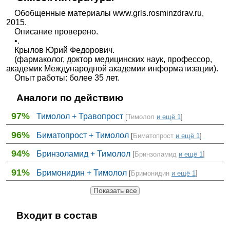
Обобщенные материалы www.grls.rosminzdrav.ru,
2015.
Описание проверено.
•.
Крылов Юрий Федорович.
(фармаколог, доктор медицинских наук, профессор,
академик Международной академии информатизации).
Опыт работы: более 35 лет.
Аналоги по действию
97%
Тимолол + Травопрост
[
Тимолол
и ещё 1
]
96%
Биматопрост + Тимолол
[
Биматопрост
и ещё 1
]
94%
Бринзоламид + Тимолол
[
Бринзоламид
и ещё 1
]
91%
Бримонидин + Тимолол
[
Бримонидин
и ещё 1
]
Показать все
Входит в состав