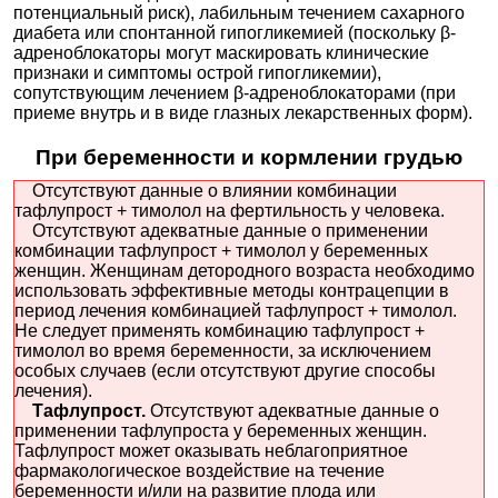
потенциальный риск), лабильным течением сахарного
диабета или спонтанной гипогликемией (поскольку β-
адреноблокаторы могут маскировать клинические
признаки и симптомы острой гипогликемии),
сопутствующим лечением β-адреноблокаторами (при
приеме внутрь и в виде глазных лекарственных форм).
При беременности и кормлении грудью
Отсутствуют данные о влиянии комбинации
тафлупрост + тимолол на фертильность у человека.
Отсутствуют адекватные данные о применении
комбинации тафлупрост + тимолол у беременных
женщин. Женщинам детородного возраста необходимо
использовать эффективные методы контрацепции в
период лечения комбинацией тафлупрост + тимолол.
Не следует применять комбинацию тафлупрост +
тимолол во время беременности, за исключением
особых случаев (если отсутствуют другие способы
лечения).
Тафлупрост.
Отсутствуют адекватные данные о
применении тафлупроста у беременных женщин.
Тафлупрост может оказывать неблагоприятное
фармакологическое воздействие на течение
беременности и/или на развитие плода или