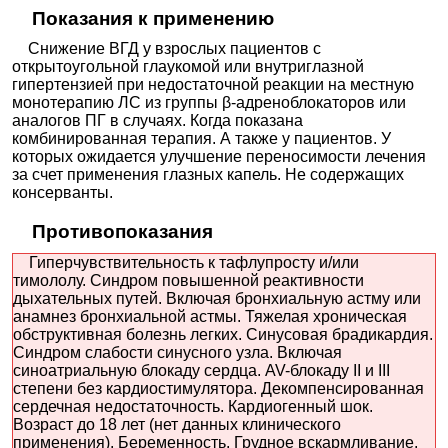
Показания к применению
Снижение ВГД у взрослых пациентов с
открытоугольной глаукомой или внутриглазной
гипертензией при недостаточной реакции на местную
монотерапию ЛС из группы β-адреноблокаторов или
аналогов ПГ в случаях. Когда показана
комбинированная терапия. А также у пациентов. У
которых ожидается улучшение переносимости лечения
за счет применения глазных капель. Не содержащих
консерванты.
Противопоказания
Гиперчувствительность к тафлупросту и/или
тимололу. Синдром повышенной реактивности
дыхательных путей. Включая бронхиальную астму или
анамнез бронхиальной астмы. Тяжелая хроническая
обструктивная болезнь легких. Синусовая брадикардия.
Синдром слабости синусного узла. Включая
синоатриальную блокаду сердца. AV-блокаду II и III
степени без кардиостимулятора. Декомпенсированная
сердечная недостаточность. Кардиогенный шок.
Возраст до 18 лет (нет данных клинического
применения). Беременность. Грудное вскармливание.