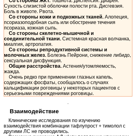
Со стороны ЖКТ.
Тошнота. Диспепсия. Диарея.
Сухость слизистой оболочки полости рта. Дисгевзия.
Боль в животе. Рвота.
Со стороны кожи и подкожных тканей.
Алопеция,
псориазоподобная сыпь или обострение течения
псориаза, кожная сыпь.
Со стороны скелетно-мышечной и
соединительной ткани.
Системная красная волчанка,
миалгия, артропатия.
Со стороны репродуктивной системы и
молочных желез.
Болезнь Пейрони, снижение либидо,
сексуальная дисфункция.
Общие расстройства.
Астения/утомляемость,
жажда.
Очень редко при применении глазных капель,
содержащих фосфаты, сообщалось о случаях
кальцификации роговицы у некоторых пациентов с
серьезными повреждениями роговицы.
Взаимодействие
Клинические исследования по изучению
взаимодействия комбинации тафлупрост + тимолол с
другими ЛС не проводились.