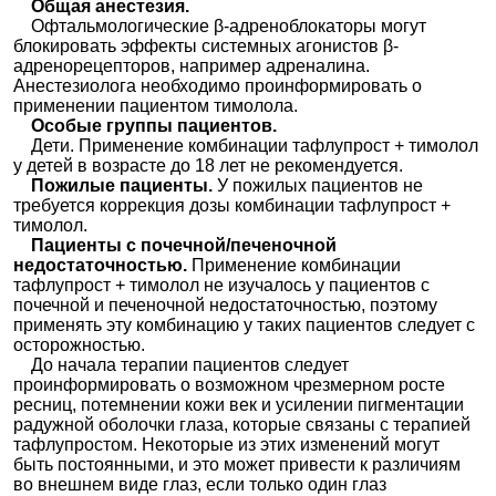
Общая анестезия.
Офтальмологические β-адреноблокаторы могут
блокировать эффекты системных агонистов β-
адренорецепторов, например адреналина.
Анестезиолога необходимо проинформировать о
применении пациентом тимолола.
Особые группы пациентов.
Дети. Применение комбинации тафлупрост + тимолол
у детей в возрасте до 18 лет не рекомендуется.
Пожилые пациенты.
У пожилых пациентов не
требуется коррекция дозы комбинации тафлупрост +
тимолол.
Пациенты с почечной/печеночной
недостаточностью.
Применение комбинации
тафлупрост + тимолол не изучалось у пациентов с
почечной и печеночной недостаточностью, поэтому
применять эту комбинацию у таких пациентов следует с
осторожностью.
До начала терапии пациентов следует
проинформировать о возможном чрезмерном росте
ресниц, потемнении кожи век и усилении пигментации
радужной оболочки глаза, которые связаны с терапией
тафлупростом. Некоторые из этих изменений могут
быть постоянными, и это может привести к различиям
во внешнем виде глаз, если только один глаз