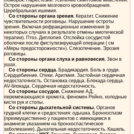
Острое нарушение мозгового кровообращения.
Церебральная ишемия.
Со стороны органа зрения.
Кератит. Снижение
чувствительности роговицы. Нарушение остроты
зрения. Включая рефракционные изменения (в
некоторых случаях в результате отмены миотической
терапии). Птоз. Диплопия. Отслойка сосудистой
оболочки после фистулизирующей операции ( см
«Меры предосторожности»). Слезотечение. Эрозия
роговицы.
Со стороны органа слуха и равновесия.
Звон в
ушах.
Со стороны сердца.
Брадикардия. Боль в груди.
Сердцебиение. Отеки. Аритмия. Застойная сердечная
недостаточность. Остановка сердца. Блокада сердца.
AV-блокада. Сердечная недостаточность.
Со стороны сосудов.
Снижение АД,
перемежающаяся хромота, феномен Рейно, холодные
кисти рук и стопы.
Со стороны дыхательной системы.
Органов
грудной клетки и средостения: одышка. Бронхоспазм
(преимущественно у пациентов с имеющимся в
анамнезе указанием на бронхоспастическое
заболевание). Дыхательная недостаточность. Кашель.