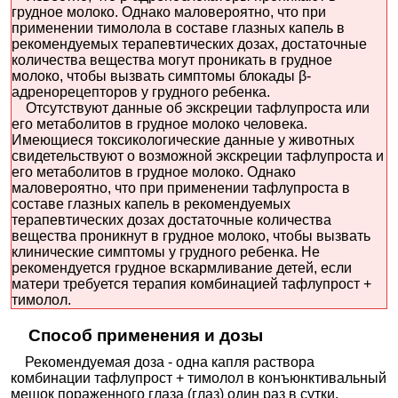
грудное молоко. Однако маловероятно, что при
применении тимолола в составе глазных капель в
рекомендуемых терапевтических дозах, достаточные
количества вещества могут проникать в грудное
молоко, чтобы вызвать симптомы блокады β-
адренорецепторов у грудного ребенка.
Отсутствуют данные об экскреции тафлупроста или
его метаболитов в грудное молоко человека.
Имеющиеся токсикологические данные у животных
свидетельствуют о возможной экскреции тафлупроста и
его метаболитов в грудное молоко. Однако
маловероятно, что при применении тафлупроста в
составе глазных капель в рекомендуемых
терапевтических дозах достаточные количества
вещества проникнут в грудное молоко, чтобы вызвать
клинические симптомы у грудного ребенка. Не
рекомендуется грудное вскармливание детей, если
матери требуется терапия комбинацией тафлупрост +
тимолол.
Способ применения и дозы
Рекомендуемая доза - одна капля раствора
комбинации тафлупрост + тимолол в конъюнктивальный
мешок пораженного глаза (глаз) один раз в сутки.