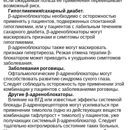
если ожидаемая польза ее применения перевешивает
возможный риск.
Гипогликемия/сахарный диабет.
β-адреноблокаторы необходимо с осторожностью
применять у пациентов, подверженных спонтанной
гипогликемии, или у пациентов с лабильным течением
сахарного диабета, β-адреноблокаторы могут
маскировать признаки и симптомы острой
гипогликемии.
β-адреноблокаторы также могут маскировать
признаки гипертиреоза. Резкая отмена терапии β-
блокатором может приводить к ухудшению симптомов
заболевания.
Заболевания роговицы.
Офтальмологические β-адреноблокаторы могут
способствовать развитию синдрома сухого глаза.
Следует соблюдать осторожность при применении этой
комбинации у пациентов с заболеваниями роговицы.
Другие β-адреноблокаторы.
Влияние на ВГД или известные эффекты системной
блокады β-адренорецепторов могут усиливаться при
применении тимолола (одно из действующих веществ
комбинации тафлупрост + тимолол) у пациентов, уже
получающих системный β-адреноблокатор. Следует
тщательно контролировать состояние таких больных.