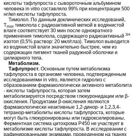
кислоты тафлупроста с сывороточным альбумином
человека in vitro составляло 99% при концентрации 500
нг/мл кислоты тафлупроста.
Тимолол. По данным доклинических исследований,
T
тимолола с радиоактивной меткой в водянистой
max
влаге соответствует 30 мин после однократного
3Н
применения тимолола, содержащего радиоактивный
изотоп (0,5% раствор: 20 мкл/глаз). Тимолол выводится
из водянистой влаги значительно быстрее, чем из
содержащих пигмент тканей радужной оболочки и
цилиарного тела.
Метаболизм.
Тафлупрост.
Основным путем метаболизма
тафлупроста в организме человека, подтвержденным
исследованиями in vitro, является гидролиз с
образованием фармакологически активного метаболита
- кислоты тафлупроста, которая затем
метаболизируется посредством глюкуронидации или β-
окисления. Продуктами β-окисления являются
фармакологически неактивные 1,2-динор- и 1,2,3,4-
тетранор-метаболиты кислоты тафлупроста, которые
могут быть глюкуронированы или гидроксилированы.
Ферментная система цитохрома Р450 не участвует в
метаболизме кислоты тафлупроста. В исследовании с
рафинированными энзимами, проведенном на тканях