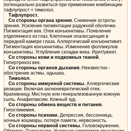
потенциально развиться при применении комбинации
тафлупрост + тимолол.
Тафлупрост.
Со стороны органа зрения.
Снижение остроты
зрения. Усиление пигментации радужной оболочки.
Пигментация век. Отек конъюнктивы. Появление
отделяемого из глаз. Клеточная опалесценция в
передней камере глаза. Аллергический конъюнктивит.
Пигментация конъюнктивы. Изменение фолликулов
конъюнктивы. Углубление складки века. Ирит/увеит.
Со стороны кожи и подкожных тканей.
Гипертрихоз век.
Со стороны органов дыхания.
Неизвестно -
обострение астмы, одышка.
Тимолол.
Со стороны иммунной системы.
Аллергические
реакции. Включая ангионевротический отек.
Крапивницу. Местную или генерализованную кожную
сыпь. Анафилаксию. Кожный зуд.
Со стороны обмена веществ и питания.
Гипогликемия.
Со стороны психики.
Депрессия, бессонница,
ночные кошмары, потеря памяти, нервозность.
Со стороны нервной системы.
Головокружение.
Обморок. Парестезии. Усиление симптомов миастении.