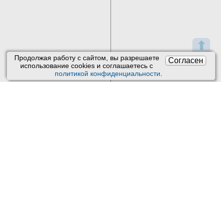
⬆
Продолжая работу с сайтом, вы разрешаете
Согласен
использование сookies и соглашаетесь с
политикой конфиденциальности
.
Пользовательское соглашение
Обработка персональных данных
О проекте Киберис
Контакты
Версия: 4.9
Обновления