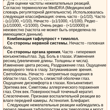
Для оценки частоты нежелательных реакций.
Согласно терминологии MedDRA (Медицинский
словарь регуляторной деятельности). Использовалась
следующая классификация: очень часто - (≥1/10). Часто
- (≥1/100, <1/10). Нечасто - (≥1/1000, <1/100). Редко -
(≥1/10000, <1/1000). Очень редко - (<1/10000) и
неизвестно (частота не может быть определена по
имеющимся данным).
Комбинация тафлупрост + тимолол.
Со стороны нервной системы.
Нечасто - головная
боль.
Со стороны органа зрения.
Часто - гиперемия
конъюнктивы/глаз. Зуд. Боль в глазах. Изменения
ресниц (увеличение длины. Толщины и числа).
Изменение цвета ресниц. Раздражение глаз. Ощущение
инородного тела в глазу. Затуманивание зрения.
Светобоязнь. Нечасто - неприятные ощущения в
области глаз. Сухость слизистой оболочки глаз.
Ощущение дискомфорта в глазах. Конъюнктивит.
Эритема век. Симптомы аллергического поражения
глаз. Отек век. Поверхностный точечный кератит.
Слезотечение. Признаки воспалительной реакции во
влаге передней камеры. Астенопия. Блефарит.
Следующие нежелательные реакции наблюдались в
период лечения тафлупростом или тимололом и могут