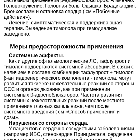
системном применении β-адреноблокаторов. А именно.
Головокружение. Головная боль. Одышка. Брадикардия.
Бронхоспазм и остановка сердца ( см «Побочные
действия»).
Лечение: симптоматическая и поддерживающая
терапия. Выведение тимолола при гемодиализе
замедлено.
Меры предосторожности применения
Системные эффекты.
Как и другие офтальмологические ЛС, тафлупрост и
тимолол подвергаются системной абсорбции. В связи с
наличием в составе комбинации тафлупрост + тимолол
β-антиадренергического компонента - тимолола, могут
развиться такие же нежелательные реакции со стороны
ССС и органов дыхания, как при применении
системных β-адреноблокаторов. Частота развития
системных нежелательных реакций после местного
применения глазных капель ниже, чем после
системного введения ( см «Способ применения и
дозы».
Нарушения со стороны сердца.
У пациентов с сердечно-сосудистыми заболеваниями
(например ИБС, стенокардия Принцметала, сердечная
недостаточность) и артериальной гипотензией