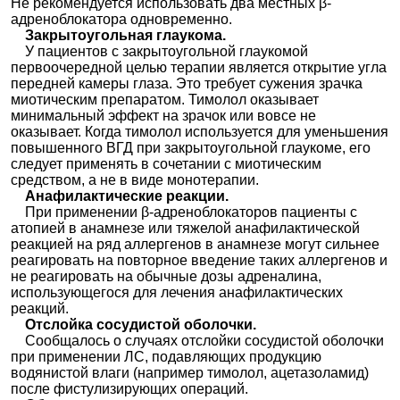
Не рекомендуется использовать два местных β-
адреноблокатора одновременно.
Закрытоугольная глаукома.
У пациентов с закрытоугольной глаукомой
первоочередной целью терапии является открытие угла
передней камеры глаза. Это требует сужения зрачка
миотическим препаратом. Тимолол оказывает
минимальный эффект на зрачок или вовсе не
оказывает. Когда тимолол используется для уменьшения
повышенного ВГД при закрытоугольной глаукоме, его
следует применять в сочетании с миотическим
средством, а не в виде монотерапии.
Анафилактические реакции.
При применении β-адреноблокаторов пациенты с
атопией в анамнезе или тяжелой анафилактической
реакцией на ряд аллергенов в анамнезе могут сильнее
реагировать на повторное введение таких аллергенов и
не реагировать на обычные дозы адреналина,
использующегося для лечения анафилактических
реакций.
Отслойка сосудистой оболочки.
Сообщалось о случаях отслойки сосудистой оболочки
при применении ЛС, подавляющих продукцию
водянистой влаги (например тимолол, ацетазоламид)
после фистулизирующих операций.