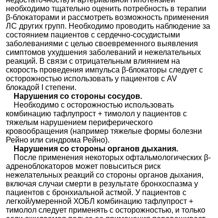
необходимо тщательно оценить потребность в терапии
β-блокаторами и рассмотреть возможность применения
ЛС других групп. Необходимо проводить наблюдение за
состоянием пациентов с сердечно-сосудистыми
заболеваниями с целью своевременного выявления
симптомов ухудшения заболеваний и нежелательных
реакций. В связи с отрицательным влиянием на
скорость проведения импульса β-блокаторы следует с
осторожностью использовать у пациентов с AV
блокадой I степени.
Нарушения со стороны сосудов.
Необходимо с осторожностью использовать
комбинацию тафлупрост + тимолол у пациентов с
тяжелым нарушением периферического
кровообращения (например тяжелые формы болезни
Рейно или синдрома Рейно).
Нарушения со стороны органов дыхания.
После применения некоторых офтальмологических β-
адреноблокаторов может повыситься риск
нежелательных реакций со стороны органов дыхания,
включая случаи смерти в результате бронхоспазма у
пациентов с бронхиальной астмой. У пациентов с
легкой/умеренной ХОБЛ комбинацию тафлупрост +
тимолол следует применять с осторожностью, и только