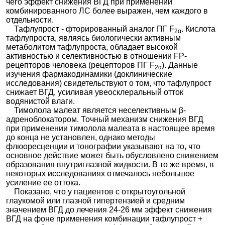
чего эффект снижения ВГД при применении
комбинированного ЛС более выражен, чем каждого в
отдельности.
Тафлупрост - фторированный аналог ПГ F
. Кислота
2α
тафлупроста, являясь биологически активным
метаболитом тафлупроста, обладает высокой
активностью и селективностью в отношении FP-
рецепторов человека (рецепторов ПГ F
). Данные
2α
изучения фармакодинамики (доклинические
исследования) свидетельствуют о том, что тафлупрост
снижает ВГД, усиливая увеосклеральный отток
водянистой влаги.
Тимолола малеат является неселективным β-
адреноблокатором. Точный механизм снижения ВГД
при применении тимолола малеата в настоящее время
до конца не установлен, однако методы
флюоресценции и тонографии указывают на то, что
основное действие может быть обусловлено снижением
образования внутриглазной жидкости. В то же время, в
некоторых исследованиях отмечалось небольшое
усиление ее оттока.
Показано, что у пациентов с открытоугольной
глаукомой или глазной гипертензией и средним
значением ВГД до лечения 24-26 мм эффект снижения
ВГД на фоне применения комбинации тафлупрост +