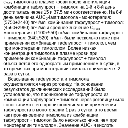
с
тимолола в плазме крови после инстилляции
max
комбинации тафлупрост + тимолол на 1-й и 8-й день
достигалась через 15 и 37,5 мин соответственно. На 8-й
день величина AUC
-last тимолола - монотерапия:
0
(5750±2440) пг·ч/мл; комбинация тафлупрост + тимолол:
(4560±2980) пг·ч/мл и среднее значение С
-
max
монотерапия: (1100±550) пг/мл, комбинация тафлупрост
+ тимолол: (840±520) пг/мл - были несколько ниже при
применении комбинации тафлупрост + тимолол, чем
при монотерапии тимололом. Более низкая
концентрация тимолола в плазме крови при
применении комбинации тафлупрост + тимолол
объясняется его однократным применением в сутки, в
то время как при монотерапии тимолол применяется 2
раза в сутки.
Всасывание тафлупроста и тимолола
осуществляется через роговицу. На основании
результатов доклинических исследований было
установлено, что проникновение тафлупроста из
комбинации тафлупрост + тимолол через роговицу было
сопоставимо с его проникновением при применении
тафлупроста в монотерапии 1 раз в сутки, в то время
как проникновение тимолола из комбинации
тафлупрост + тимолол было несколько ниже, чем при
монотерапии тимололом. Значение AUC
ч кислоты
4