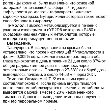
роговицы кролика, было выявлено, что основной
эстеразой, отвечающей за эфирный гидролиз
тафлупроста до кислоты тафлупроста, является
карбоксилэстераза. Бутирилхолинэстераза также может
способствовать гидролизу.
Тимолол.
Тимолол метаболизируется в печени с
участием изофермента сYP2D6 цитохрома Р450 с
образованием неактивных метаболитов, которые
выводятся преимущественно почками.
Выведение.
Тафлупрост. В исследовании на крысах было
3Н
установлено, что после инстилляций
-тафлупроста в
форме 0,005% офтальмологического раствора в оба
глаза однократно в день в течение 21 дня около 87% от
общей радиоактивной дозы выводилось через
экскреторные органы. Примерно 27-38% от общей дозы
выводилось почками, а около 44-58% - через ЖКТ.
Тимолол. Ожидаемый Т
/2 из плазмы крови
1
составляет около 4 После приема внутрь тимолол
постепенно метаболизируется в печени, а метаболиты
выводятся с мочой вместе с 20% неизмененного
тимолола. Данные о выведении тимолола получены
при его пероральном приеме.