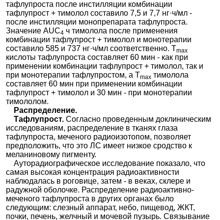
тафлупроста после инстилляции комбинации
тафлупрост + тимолол составило 7,5 и 7,7 нг·ч/мл -
после инстилляции монопрепарата тафлупроста.
Значение AUC
ч тимолола после применения
4
комбинации тафлупрост + тимолол и монотерапии
составило 585 и 737 нг·ч/мл соответственно. Т
max
кислоты тафлупроста составляет 60 мин - как при
применении комбинации тафлупрост + тимолол, так и
при монотерапии тафлупростом, а Т
тимолола
max
составляет 60 мин при применении комбинации
тафлупрост + тимолол и 30 мин - при монотерапии
тимололом.
Распределение.
Тафлупрост.
Согласно проведенным доклиническим
исследованиям, распределение в тканях глаза
тафлупроста, меченого радиоизотопом, позволяет
предположить, что это ЛС имеет низкое сродство к
меланиновому пигменту.
Ауторадиографическое исследование показало, что
самая высокая концентрация радиоактивности
наблюдалась в роговице, затем - в веках, склере и
радужной оболочке. Распределение радиоактивно-
меченого тафлупроста в других органах было
следующим: слезный аппарат, небо, пищевод, ЖКТ,
почки, печень, желчный и мочевой пузырь. Связывание