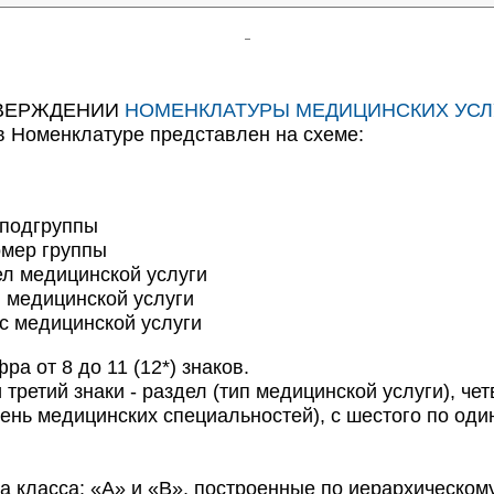
олос на пьедру (белую и
ое) исследование
 УТВЕРЖДЕНИИ
НОМЕНКЛАТУРЫ МЕДИЦИНСКИХ УСЛ
оскоба с кожи на грибы
в Номенклатуре представлен на схеме:
скоба с кожи, папул и
одгруппы
тпечатков с поверхности
ер группы
obius vermicularis)
 медицинской услуги
оскоба с кожи на клещей
медицинской услуги
тпечатков с поверхности
с медицинской услуги
а от 8 до 11 (12*) знаков.
реза кожи на
 третий знаки - раздел (тип медицинской услуги), че
ень медицинских специальностей), с шестого по оди
удаленных подкожных
ва класса: «А» и «В», построенные по иерархическом
ое) исследование волос