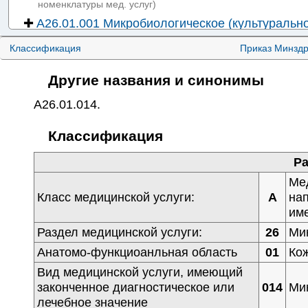
номенклатуры мед. услуг
)
✚
A26.01.001 Микробиологическое (культуральн
гнойного отделяемого на аэробные и факультат
Классификация
Приказ Минзд
микроорганизмы
A26.01.002 Микробиологическое (культуральн
Другие названия и синонимы
пунктата из пролежня на аэробные и факультат
микроорганизмы
A26.01.014
.
A26.01.003 Микробиологическое (культуральн
Классификация
пунктата из ожога на аэробные и факультативн
микроорганизмы
Ра
A26.01.004 Микробиологическое (культуральн
Ме
гнойного отделяемого диабетических язв на ан
Класс медицинской услуги:
A
нап
✚
A26.01.006 Молекулярно-биологическое иссл
им
жидкости, соскобов с высыпаний на вирус ветря
Раздел медицинской услуги:
26
Ми
опоясывающего лишая (Varicella-Zoster virus)
Анатомо-функциоанльная область
01
Кож
A26.01.010 Микробиологическое (культуральн
Вид медицинской услуги, имеющий
с кожи на грибы (дрожжевые, плесневые, дерма
законченное диагностическое или
014
Мик
A26.01.011 Микроскопическое исследование 
лечебное значение