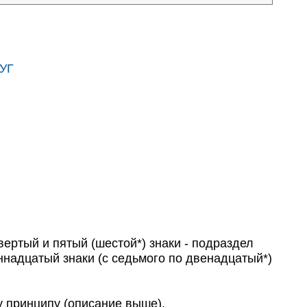
УГ
твертый и пятый (шестой*) знаки - подраздел
ннадцатый знаки (с седьмого по двенадцатый*)
у принципу (описание выше).