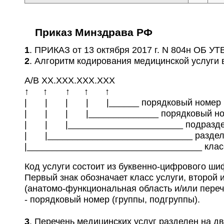
A26.01.012 Микроскопическое исследование в
черную)
A26.01.013 Микробиологическое (культуральн
Приказ Минздрава РФ
биоптата кожи на дрожжевые грибы
1
. ПРИКАЗ от 13 октября 2017 г. N 804н ОБ
A26.01.015 Микроскопическое исследование с
2
. Алгоритм кодирования медицинской услуги 
(дрожжевые, плесневые, дерматомицеты)
А/B ХХ.ХХХ.ХХХ.XXX
A26.01.016 Микроскопическое исследование со
↑ ↑ ↑ ↑ ↑
краев язв на лейшмании (Leishmania)
| | | | |______ порядковый номер п
A26.01.017 Микроскопическое исследование о
| | | |______________ порядковый ном
кожи перианальных складок на яйца остриц (Enter
| | |_______________________ подраздел
A26.01.018 Микроскопическое исследование с
| |_____________________________ раздел 
A26.01.019 Микроскопическое исследование о
|___________________________________ клас
перианальных складок на яйца гельминтов
Код услуги состоит из буквенно-цифрового шифр
A26.01.020 Микроскопическое исследование с
Первый знак обозначает класс услуги, второй и
микрофилярии онхоцерхов (Onchocerca volvus)
(анатомо-функциональная область и/или переч
A26.01.021 Микроскопическое исследование 
- порядковый номер (группы, подгруппы).
узлов клетчатки на взрослые филярии
3
. Перечень медицинских услуг разделен на д
A26.01.022 Микробиологическое (культуральн