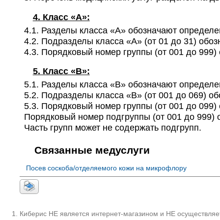
на грибы дерматофиты (Dermatophytes)
4. Класс «А»:
A26.01.023 Микробиологическое (культуральн
4.1. Разделы класса «А» обозначают определе
соскобов с кожи и ногтевых пластинок на гриб
4.2. Подразделы класса «А» (от 01 до 31) об
(Dermatophytes)
4.3. Порядковый номер группы (от 001 до 999
✚
A26.01.024 Молекулярно-биологическое иссл
жидкости, соскобов с высыпаний на вирус просто
5. Класс «B»:
(Herpes simplex virus types 1, 2)
5.1. Разделы класса «В» обозначают определе
5.2. Подразделы класса «В» (от 001 до 069) 
✚
A26.01.025 Молекулярно-биологическое иссл
5.3. Порядковый номер группы (от 001 до 099
пораженных участков кожи на Pseudomonas aeru
Порядковый номер подгруппы (от 001 до 999) 
✚
A26.01.026 Молекулярно-биологическое иссл
Часть групп может не содержать подгрупп.
пораженных участков кожи на Streptococcus pyo
✚
A26.01.027 Молекулярно-биологическое иссле
Связанные медуслуги
пупочной ранки на Streptococcus agalactiae (SGB
Посев соскоба/отделяемого кожи на микрофлору
✚
A26.01.028 Молекулярно-биологическое иссле
отделяемого на микобактерий туберкулеза (Mycob
✚
A26.01.029 Молекулярно-биологическое иссл
пораженных участков кожи на метициллин-чувст
Киберис НЕ является интернет-магазином и НЕ осуществляет
резистентные Staphilicoccus aureus, метициллин