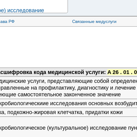
ое) исследование
ивно-анаэробные
рава РФ
Связанные медуслуги
ое) исследование
ивно-анаэробные
ое) исследование
о-анаэробные
сшифровка кода медицинской услуги:
A 26 . 01 . 
ое) исследование
дицинские услуги, представляющие собой определе
аэробные микроорганизмы
равленные на профилактику, диагностику и лечени
едование везикулярной
еющие самостоятельное законченное значение
ной оспы и
кробиологическиие исследования основных возбуди
а, подкожно-жировая клетчатка, придатки кожи
ое) исследование соскоба
томицеты)
робиологическое (культуральное) исследование пу
волос на дерматомицеты