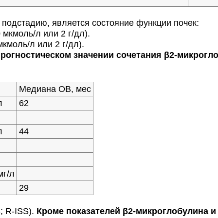
одстадию, является состояние функции почек:
мкмоль/л или 2 г/дл).
кмоль/л или 2 г/дл).
огностическом значении сочетания β2-микрогло
Медиана ОВ, мес
л
62
л
44
мг/л
29
; R-ISS).
Кроме показателей β2-микроглобулина и