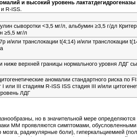
алий и высокий уровень лактатдегидрогеназы (ЛД
и R-ISS.
улин сыворотки <3,5 мг/л, альбумин ≥3,5 г/дл Критери
 ≥5,5 мг/л
7p и/или транслокации t(4;14) и/или транслокации t(
ка
и ниже верхней границы нормального уровня ЛДГ с
 цитогенетические аномалии стандартного риска по 
 I или III стадиям R-ISS ISS стадия III и/или цитоге
уровень ЛДГ
нообразны, но в значительной мере определяются и
наки ММ проявляются симптомами, обусловленными 
 мозга, радикулярные боли), гиперкальциемией (пол