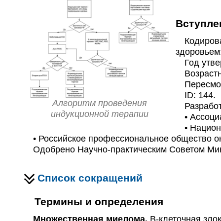
Вступле
Кодирован
здоровьем:
Год утвер
Возрастна
Пересмотр
ID: 144.
Алгоритм проведения
Разработч
индукционной терапии
• Ассоциа
• Национа
• Российское профессиональное общество он
Одобрено Научно-практическим Советом Ми
Список сокращений
Термины и определения
Множественная миелома.
В-клеточная зло