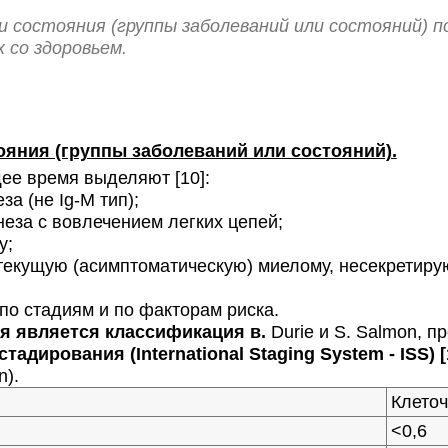
ли состояния (группы заболеваний или состояний)
 со здоровьем.
ояния (группы заболеваний или состояний).
е время выделяют [10]:
 (не Ig-M тип);
за с вовлечением легких цепей;
у;
екущую (асимптоматическую) миелому, несекретиру
 стадиям и по факторам риска.
 является классификация в.
Durie и S. Salmon, п
ирования (International Staging System - ISS) [1
n).
Клеточ
<0,6