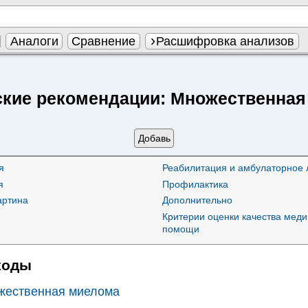
Аналоги
Сравнение
Расшифровка анализов
ские рекомендации:
Множественная
Добавь
я
Реабилитация и амбулаторное 
я
Профилактика
артина
Дополнительно
Критерии оценки качества мед
помощи
коды
ественная миелома