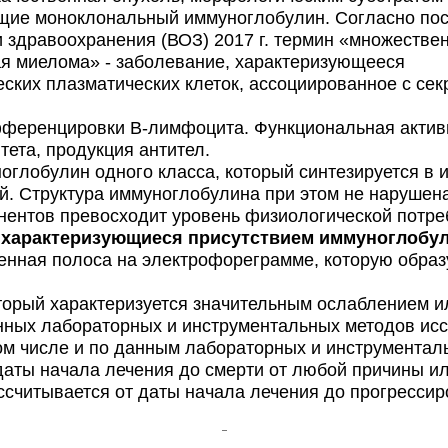
ющие моноклональный иммуноглобулин. Согласно по
 здравоохранения (ВОЗ) 2017 г. термин «множестве
я миелома» - заболевание, характеризующееся
ких плазматических клеток, ассоциированное с сек
ференцировки В-лимфоцита. Функциональная активн
ета, продукция антител.
оглобулин одного класса, который синтезируется в 
й. Структура иммуноглобулина при этом не нарушена
нентов превосходит уровень физиологической потре
 характеризующиеся присутствием иммуноглобу
рченная полоса на электрофореграмме, которую обра
оторый характеризуется значительным ослаблением 
нных лабораторных и инструментальных методов ис
том числе и по данным лабораторных и инструментал
даты начала лечения до смерти от любой причины ил
ссчитывается от даты начала лечения до прогрессир