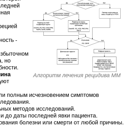
следней
нная
рецией
ость -
избыточном
, но
бности.
лина
Алгоритм лечения рецидива ММ
зуют
или полным исчезновением симптомов
следования.
ьных методов исследований.
и до даты последней явки пациента.
ования болезни или смерти от любой причины.