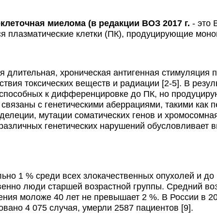
еточная миелома (в редакции ВОЗ 2017 г.
- это
я плазматические клетки (ПК), продуцирующие моно
длительная, хроническая антигенная стимуляция п
твия токсических веществ и радиации [2-5]. В резу
, способных к дифференцировке до ПК, но продуци
связаны с генетическими аберрациями, такими как п
делеции, мутации соматических генов и хромосомная
различных генетических нарушений обусловливает в
о 1 % среди всех злокачественных опухолей и до 
нно люди старшей возрастной группы. Средний возр
ния моложе 40 лет не превышает 2 %. В России в 20
вано 4 075 случая, умерли 2587 пациентов [9].