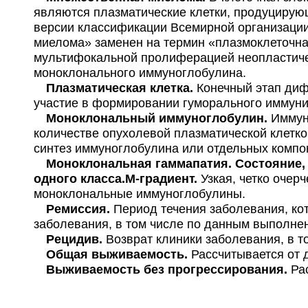
являются плазматические клетки, продуциру
версии классификации Всемирной организации
миелома» заменен на термин «плазмоклеточна
мультифокальной пролиферацией неопластичес
моноклонального иммуноглобулина.
Плазматическая клетка.
Конечный этап диф
участие в формировании гуморального иммунит
Моноклональный иммуноглобулин.
Иммун
количестве опухолевой плазматической клетко
синтез иммуноглобулина или отдельных компо
Моноклональная гаммапатия.
Состояние,
одного класса.М-градиент.
Узкая, четко оче
моноклональные иммуноглобулины.
Ремиссия.
Период течения заболевания, к
заболевания, в том числе по данным выполне
Рецидив.
Возврат клиники заболевания, в 
Общая выживаемость.
Рассчитывается от 
Выживаемость без прогрессирования.
Ра