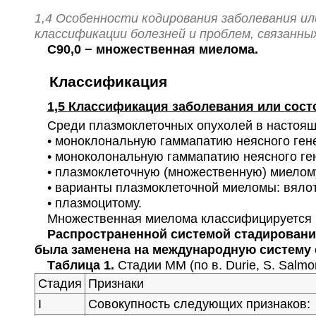
1,4 Особенности кодирования заболевания и
классификации болезней и проблем, связанных
С90,0 − множественная миелома.
Классификация
1,5 Классификация заболевания или сост
Среди плазмоклеточных опухолей в настояще
• моноклональную гаммапатию неясного генеза
• моноколональную гаммапатию неясного гене
• плазмоклеточную (множественную) миелом
• варианты плазмоклеточной миеломы: вялот
• плазмоцитому.
Множественная миелома классифицируется по
Распространенной системой стадирования
была заменена на международную систему стад
Таблица 1.
Стадии ММ (по в. Durie, S. Salmo
Стадия
Признаки
I
Совокупность следующих признаков: