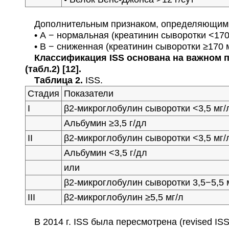
Дополнительным признаком, определяющим п
• А − нормальная (креатинин сыворотки <170 
• В − сниженная (креатинин сыворотки ≥170 м
Классификация ISS основана на важном пр
(табл.2) [12].
Таблица 2.
ISS.
Стадия
Показатели
I
β2-микроглобулин сыворотки <3,5 мг/
Альбумин ≥3,5 г/дл
II
β2-микроглобулин сыворотки <3,5 мг/
Альбумин <3,5 г/дл
или
β2-микроглобулин сыворотки 3,5−5,5 
III
β2-микроглобулин ≥5,5 мг/л
В 2014 г. ISS была пересмотрена (revised ISS