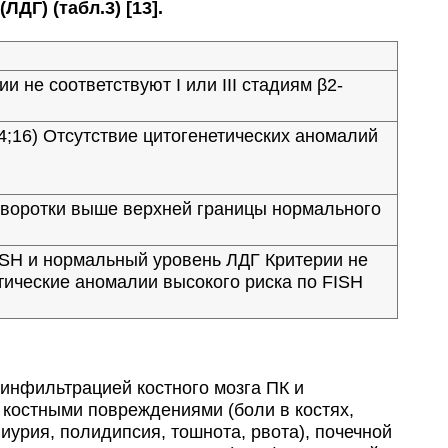
Г) (табл.3) [13].
и не соответствуют I или III стадиям β2-
14;16) Отсутствие цитогенетических аномалий
ыворотки выше верхней границы нормального
FISH и нормальный уровень ЛДГ Критерии не
нетические аномалии высокого риска по FISH
нфильтрацией костного мозга ПК и
костными повреждениями (боли в костях,
иурия, полидипсия, тошнота, рвота), почечной