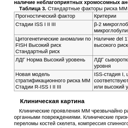
наличие неблагоприятных хромосомных аном
Таблица 3.
Стандартные факторы риска ММ 
Прогностический фактор
Критерии
Стадии ISS I II III
β-2 микроглоб
микроглобулин
Цитогенетические аномалии по
Наличие del 1
FISH Высокий риск
высокого рис
Стандартный риск
ЛДГ Норма Высокий уровень
ЛДГ сыворотк
уровня
Новая модель
ISS-стадия I,
стратификационного риска ММ
соответствуют
Стадии R-ISS I II III
или высокий 
Клиническая картина
Клинические проявления ММ чрезвычайно раз
органными повреждениями. Клинические приз
переломы костей скелета, компрессия спинного