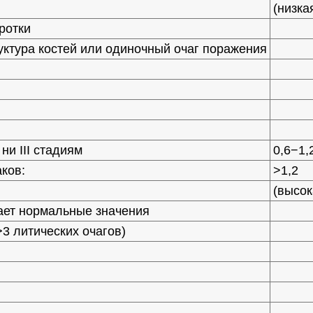
(низка
ротки
уктура костей или одиночный очаг поражения
ни III стадиям
0,6−1,
ков:
>1,2
(высок
ает нормальные значения
3 литических очагов)