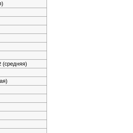
я)
2 (средняя)
ая)