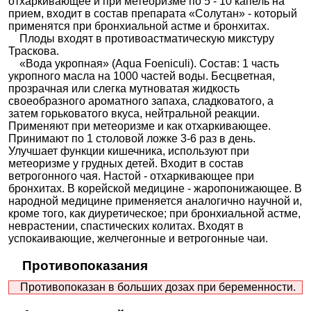
отхаркивающее и при метеоризме по 5 - 10 капель на
прием, входит в состав препарата «Солутан» - который
применятся при бронхиальной астме и бронхитах.
Плоды входят в противоастматическую микстуру
Траскова.
«Вода укропная» (Aqua Foeniculi). Состав: 1 часть
укропного масла на 1000 частей воды. Бесцветная,
прозрачная или слегка мутноватая жидкость
своеобразного ароматного запаха, сладковатого, а
затем горьковатого вкуса, нейтральной реакции.
Применяют при метеоризме и как отхаркивающее.
Принимают по 1 столовой ложке 3-6 раз в день.
Улучшает функции кишечника, используют при
метеоризме у грудных детей. Входит в состав
ветрогонного чая. Настой - отхаркивающее при
бронхитах. В корейской медицине - жаропонижающее. В
народной медицине применяется аналогично научной и,
кроме того, как диуретическое; при бронхиальной астме,
неврастении, спастических колитах. Входят в
успокаивающие, желчегонные и ветрогонные чаи.
Противопоказания
Противопоказан в больших дозах при беременности.