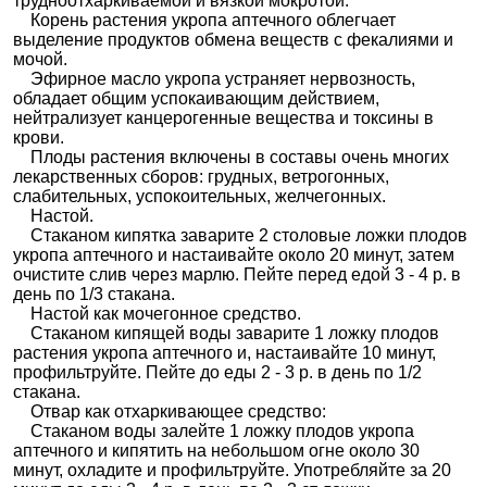
трудноотхаркиваемой и вязкой мокротой.
Корень растения укропа аптечного облегчает
выделение продуктов обмена веществ с фекалиями и
мочой.
Эфирное масло укропа устраняет нервозность,
обладает общим успокаивающим действием,
нейтрализует канцерогенные вещества и токсины в
крови.
Плоды растения включены в составы очень многих
лекарственных сборов: грудных, ветрогонных,
слабительных, успокоительных, желчегонных.
Настой.
Стаканом кипятка заварите 2 столовые ложки плодов
укропа аптечного и настаивайте около 20 минут, затем
очистите слив через марлю. Пейте перед едой 3 - 4 р. в
день по 1/3 стакана.
Настой как мочегонное средство.
Стаканом кипящей воды заварите 1 ложку плодов
растения укропа аптечного и, настаивайте 10 минут,
профильтруйте. Пейте до еды 2 - 3 р. в день по 1/2
стакана.
Отвар как отхаркивающее средство:
Стаканом воды залейте 1 ложку плодов укропа
аптечного и кипятить на небольшом огне около 30
минут, охладите и профильтруйте. Употребляйте за 20