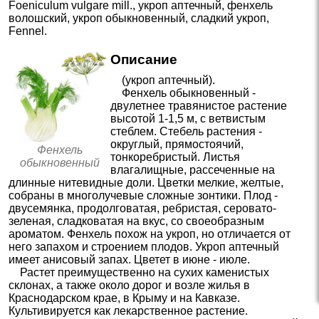
Foeniculum vulgare mill.
,
укроп аптечный
,
фенхель
волошский
,
укроп обыкновенный
,
сладкий укроп
,
Fennel
.
Описание
(укроп аптечный).
Фенхель обыкновенный -
двулетнее травянистое растение
высотой 1-1,5 м, с ветвистым
стеблем. Стебель растения -
округлый, прямостоячий,
Фенхель
тонкоребристый. Листья
обыкновенный
влагалищные, рассеченные на
длинные нитевидные доли. Цветки мелкие, желтые,
собраны в многолучевые сложные зонтики. Плод -
двусемянка, продолговатая, ребристая, серовато-
зеленая, сладковатая на вкус, со своеобразным
ароматом. Фенхель похож на укроп, но отличается от
него запахом и строением плодов. Укроп аптечный
имеет анисовый запах. Цветет в июне - июле.
Растет преимущественно на сухих каменистых
склонах, а также около дорог и возле жилья в
Краснодарском крае, в Крыму и на Кавказе.
Культивируется как лекарственное растение.