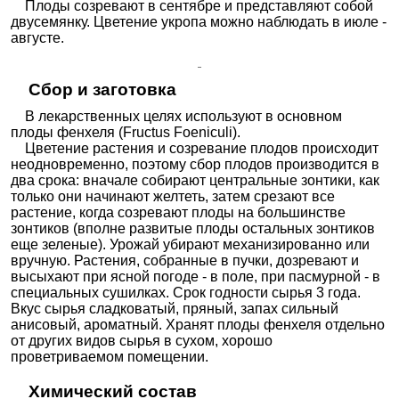
Плоды созревают в сентябре и представляют собой
двусемянку. Цветение укропа можно наблюдать в июле -
августе.
Сбор и заготовка
В лекарственных целях используют в основном
плоды фенхеля (Fructus Foeniculi).
Цветение растения и созревание плодов происходит
неодновременно, поэтому сбор плодов производится в
два срока: вначале собирают центральные зонтики, как
только они начинают желтеть, затем срезают все
растение, когда созревают плоды на большинстве
зонтиков (вполне развитые плоды остальных зонтиков
еще зеленые). Урожай убирают механизированно или
вручную. Растения, собранные в пучки, дозревают и
высыхают при ясной погоде - в поле, при пасмурной - в
специальных сушилках. Срок годности сырья 3 года.
Вкус сырья сладковатый, пряный, запах сильный
анисовый, ароматный. Хранят плоды фенхеля отдельно
от других видов сырья в сухом, хорошо
проветриваемом помещении.
Химический состав