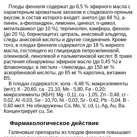
Плоды фенхеля содержат до 6,5 % эфирного масла с
характерным ароматным запахом и сладковато-пряным
вкусом, в состав которого входят: анетол (до 68 %), а-
пинен, а-фелландрен, лимонен, цинеол, n-цимол,
метилхавикол (до 10 %), терпинолен, камфора, фенхон
(до 20 %), борнилацетат, цитраль, анисовый альдегид,
следы анисовой кислоты и другие соединения. Кроме
того, в плодах фенхеля содержится до 18 % жирного
масла, состоящего из глицеридов петрозелиновой,
олеиновой, линолевой и пальмитиновой кислот. В траве
растения обнаружены эфирное масло (до 0,45 %) и
флавоноиды; в листьях - гликозиды, до 150 мг %
аскорбиновой кислоты, до 65 мг % каротина, витамин
В5.
В плодах содержатся: зола - 6,48 %; макроэлементы
(мг/г); К - 20,60, сa - 21,10, Mn - 5,80, Fe - 0,20;
микроэлементы (КБН): Мg - 0,11, сu - 1,05, Zn - 0,48, сr -
0,02, Al -0,03, Se - 10,70, Ni - 0,03, Sr - 0,42, Pb - 0,04. В -
0,60 мкг/г. Не обнаружены Со, Mo, V, сd, Li, Ag, Au, Ва.
Концентрирует сu, Se.
Фармакологическое действие
Галеновые препараты из плодов фенхеля повышают