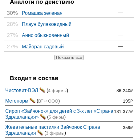
Аналоги по действию
30%
—
Ромашка зеленая
28%
—
Плаун булавовидный
27%
—
Анис обыкновенный
27%
—
Майоран садовый
Показать все
Входит в состав
Чистовит-ВЭЛ
(
)
4 фирмы
86-240₽
Метенорм
(
)
ВТФ ООО
195₽
Сироп «Зайчонок» для детей с 3-х лет «Страна
131-377₽
Здравландия»
(
)
5 фирм
Жевательные пастилки Зайчонок Страна
359₽
Здравландия
(
)
3 фирмы