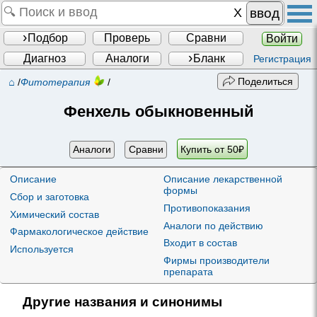
ввод
Подбор
Проверь
Сравни
Войти
Диагноз
Аналоги
Бланк
Регистрация
⌂
Поделиться
/
Фитотерапия
/
Фенхель обыкновенный
Аналоги
Сравни
Купить от
50
₽
Описание
Описание лекарственной
формы
Сбор и заготовка
Противопоказания
Химический состав
Аналоги по действию
Фармакологическое действие
Входит в состав
Используется
Фирмы производители
препарата
Другие названия и синонимы