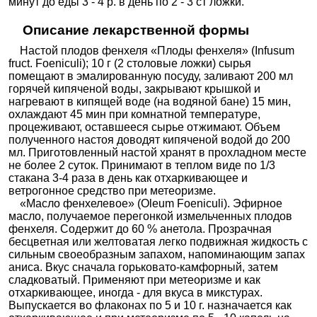
минут до еды 3 - 4 р. в день по 2 - 3 ст ложки.
Описание лекарственной формы
Настой плодов фенхеля «Плоды фенхеля» (Infusum
fruct. Foeniculi); 10 г (2 столовые ложки) сырья
помещают в эмалированную посуду, заливают 200 мл
горячей кипяченой воды, закрывают крышкой и
нагревают в кипящей воде (на водяной бане) 15 мин,
охлаждают 45 мин при комнатной температуре,
процеживают, оставшееся сырье отжимают. Объем
полученного настоя доводят кипяченой водой до 200
мл. Приготовленный настой хранят в прохладном месте
не более 2 суток. Принимают в теплом виде по 1/3
стакана 3-4 раза в день как отхаркивающее и
ветрогонное средство при метеоризме.
«Масло фенхелевое» (Oleum Foeniculi). Эфирное
масло, получаемое перегонкой измельченных плодов
фенхеля. Содержит до 60 % анетола. Прозрачная
бесцветная или желтоватая легко подвижная жидкость с
сильным своеобразным запахом, напоминающим запах
аниса. Вкус сначала горьковато-камфорный, затем
сладковатый. Применяют при метеоризме и как
отхаркивающее, иногда - для вкуса в микстурах.
Выпускается во флаконах по 5 и 10 г. назначается как