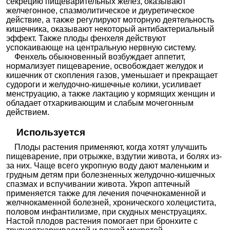
секрецию пищеварительных желез, оказывают
желчегонное, спазмолитическое и диуретическое
действие, а также регулируют моторную деятельность
кишечника, оказывают некоторый антибактериальный
эффект. Также плоды фенхеля действуют
успокаивающе на центральную нервную систему.
Фенхель обыкновенный возбуждает аппетит,
нормализует пищеварение, освобождает желудок и
кишечник от скопления газов, уменьшает и прекращает
судороги и желудочно-кишечные колики, усиливает
менструацию, а также лактацию у кормящих женщин и
обладает отхаркивающим и слабым мочегонным
действием.
Используется
Плоды растения применяют, когда хотят улучшить
пищеварение, при отрыжке, вздутии живота, и болях из-
за них. Чаще всего укропную воду дают маленьким и
грудным детям при болезненных желудочно-кишечных
спазмах и вспучивании живота. Укроп аптечный
применяется также для лечения почечнокаменной и
желчнокаменной болезней, хронического холецистита,
половом инфантилизме, при скудных менструациях.
Настой плодов растения помогает при бронхите с